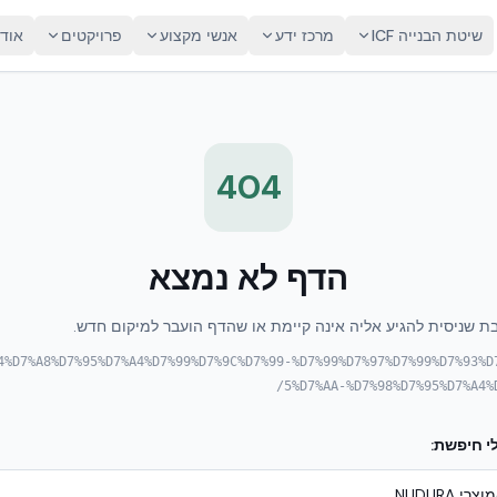
שיטת הבנייה ICF
מרכז ידע
אנשי מקצוע
פרויקטים
אוד
404
הדף לא נמצא
ת שניסית להגיע אליה אינה קיימת או שהדף הועבר למיקום חדש.
%A4%D7%A8%D7%95%D7%A4%D7%99%D7%9C%D7%99-%D7%99%D7%97%D7%99%D7%93%D
5%D7%AA-%D7%98%D7%95%D7%A4%D
י חיפשת:
מוצרי NUDURA