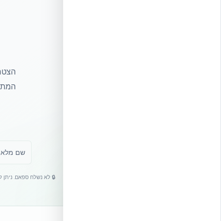
הצטרפ
המתקד
🔒 לא נשלח ספאם. ניתן 