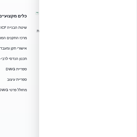
™
אקובילד – מערכות בנייה מתקדמות
כלים מקצועיים
בישראל
שיטת הבנייה ICF
טכנולוגיות בנייה מתקדמות, ספריות תכנון, הדרכה מקצועית
וידע הנדסי לאדריכלים, מהנדסים וקבלנים.
מרכז התקנים המרוכז — CF
אקובילד סיסטם בע״מ
אישורי תקן ומעבדות — 705
02-970-9705
תכנון הנדסי לרבי-
info@ecobuild.co.il
ספריית DWG
שירות ארצי – כל אזורי הארץ
ספריית עיצוב
דרושים באקובילד
מחולל פרטי DWG