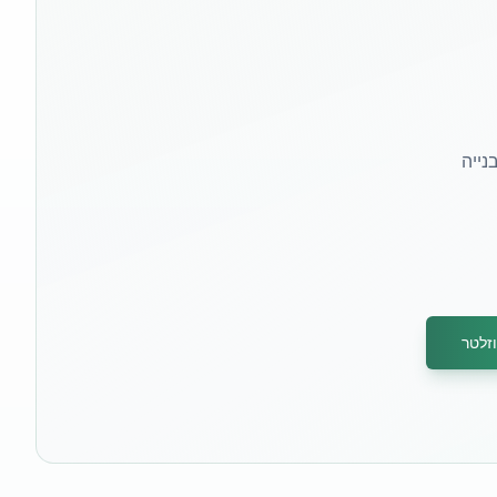
נייה
זלטר