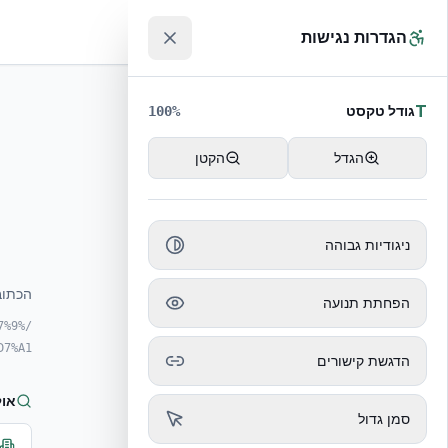
לג לתוכן הראשי
™
הגדרות נגישות
T
גודל טקסט
100
%
הגדל
הקטן
ניגודיות גבוהה
הכתוב
הפחתת תנועה
7%9
7%A1/
הדגשת קישורים
אול
סמן גדול