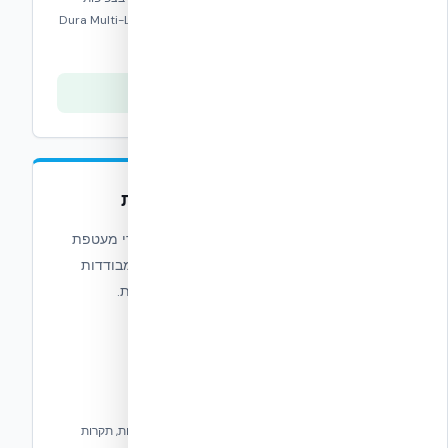
גבוהה ובטון למערכת קירות שטוחה עם טכנולוגיית Dura Multi-Link
Tie®.
צפייה בסדרה
סדרת NUDURA המשולבת
הסדרה המשולבת של NUDURA משלבת מוצרי מעטפת
מבנה אשר יחד עם קו מוצרי תבניות הבטון המבודדות
שלנו מאפשרים להגיע ליעילות אנרגטית מרבית.
פתרונות חדשניים לשיפור ביצועים תרמיים וייצוב ברצפות, תקרות