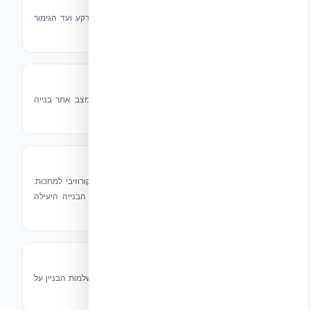
חיפוי חיצוני
פתרונות חיפוי שמביאים הגנה חדשה מקו הקרקע ועד הגימור
החיצוני — עיצוב אסתטי עם עמידות מחוספסת.
פלשינג ופתרונות איטום
תיק מוצרים מלא של Tremco לעמידה בכל מצב אתר בנייה
תובעני.
משקופי חלונות ודלתות
Prebuck — מיועד למגע ישיר עם בטון ולא קורוזיבי למתכות.
פתרונות משקוף שמשתלבים עם ICF לשיטת הבנייה היעילה
ביותר.
מחסומי מזג אוויר
משפרים את עמידות מבנה הקיר ושומרים על שלמות הבניין על
ידי מניעת חדירת מים ונזק פוטנציאלי לאורך זמן.