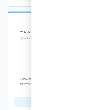
Dryvit Outsulation®
מערכות בידוד וגימור חיצוני (EIFS) מובילות בעולם —
בידוד רציף, מגוון אינסופי של גימורים, ועמידות לאורך
עשרות שנים.
מערכת EIFS עם בידוד רציף R-20+, חיסכון של עד 40% באנרגיה,
עמידות אש NFPA 285, אחריות 10 שנים על צבע ואורך חיים של
50+ שנים.
צפייה בסדרה