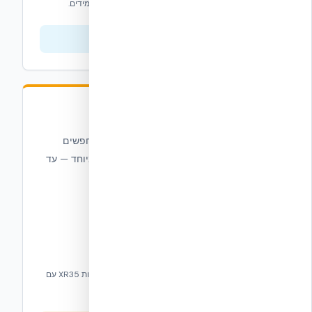
ויסודות — מבידוד חסכוני ועד פתרונות מבניים קלים ועמידים.
צפייה בסדרה
סדרת הפלוס + Plus
הפתרון האולטימטיבי למתכננים וקבלנים המחפשים
יעילות אנרגטית מרבית עם ערכי R גבוהים במיוחד — עד
R-48.
תבניות Plus+ עם עובי EPS נוסף בארבע חלופות, תבניות XR35 עם
R-35, ותוספי R-Value — הכל לבנייה אפס-אנרגיה.