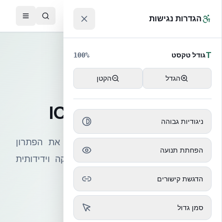
לג לתוכן הראשי
™
הגדרות נגישות
T
גודל טקסט
100
%
הגדל
הקטן
מוצרי NUDURA
סדרת מוצרי ICF
ניגודיות גבוהה
מוצרי ה-ICF של NUDURA מציעים את הפתרון
הפחתת תנועה
המתקדם ביותר לבנייה חסכונית, חזקה וידידותית
לסביבה
הדגשת קישורים
קבלו הצעת מחיר
סמן גדול