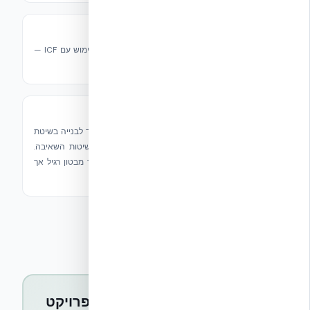
איטום למים
מגוון מוצרי איטום שתוכננו ונבדקו במיוחד לשימוש עם ICF —
הגנה ללא תחרות מעל ומתחת לקו הקרקע.
בטון SPRINT SP – רדימיקס
נוסחת בטון מהירת התקשרות שפותחה במיוחד לבנייה בשיטת
ICF. כושר פילוס והידוק משופר, מתאים לכל שיטות השאיבה.
דרגת חוזק B30-B60. עלות מעט גבוהה יותר מבטון רגיל אך
שווה את ההפרש.
מעוניינים במוצרי NUDURA לפרויקט