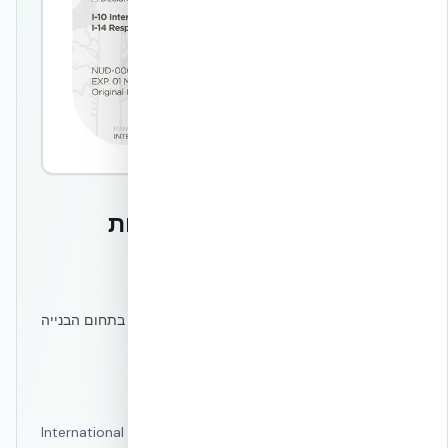
International Living Future Institute
NUDURA — הצהרת תאימות
ואישור עמידה בתקן
LBC
הבינלאומי
מהתקנים המחמירים והמתקדמים ביותר בעולם בתחום הבנייה
הירוקה והקיימות.
הסמכה בתוקף משנת 2016
•
מתחדשת באופן שוטף
•
Embodied Carbon: 17.322 kg CO₂eq / יחידה
תוכנית Declare של ה-International Living Future Institute