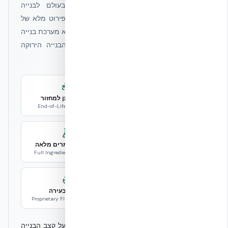
היא תווית שקיפות חומרים מהמחמירות בעולם לבנייה
בת-קיימא. NUDURA ICF נושאת תווית זו עם פירוט מלא של
חומרי הגלם — לא "סתם פוליסטירן מוקצף", אלא מערכת בנייה
הנדסית עם הצהרת תאימות לאחד מתקני הבנייה הירוקה
המחמירים בעולם.
LBC Compliant
100% ניתן למחזור
End-of-Life: Recyclable
Living Building Challenge
אורך חיים 100 שנה
שקיפות חומרים מלאה
Full Ingredient Disclosure
Life Expectancy 100Y
Low Carbon Steel
מעכב בעירה
פלדה מופחתת פחמן
Proprietary Flame Retardant
"כשבונים עם NUDURA לא מתפשרים — לא על קצב הבנייה