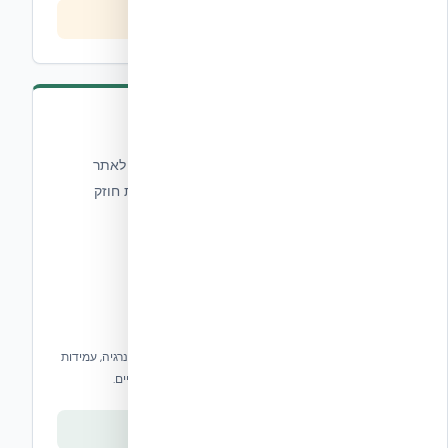
צפייה בסדרה
HercuWall™ Panels
מערכת פאנלים מבטון מבודד המיוצרת מחוץ לאתר
ומגיעה מוכנה להרכבה — חוסכת זמן ומספקת חוזק
ונוחות מעולים.
פאנלים מבטון מבודד עם R31, חיסכון של עד 40% באנרגיה, עמידות
ברוחות עד 378 קמ"ש וחוזק פי 3 מחומרי בנייה מסורתיים.
צפייה בסדרה