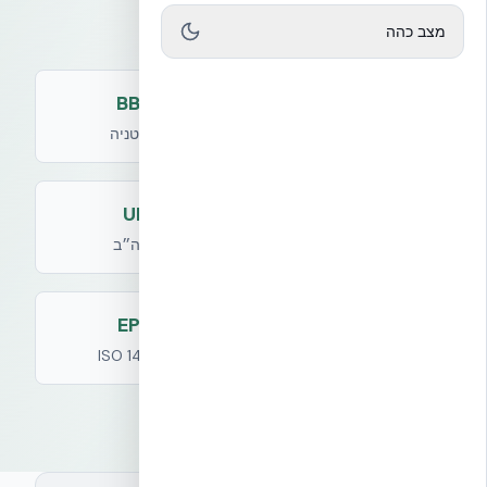
דברו עם מומחים
מצב כהה
BBA
CCMC
קנדה
בריטניה
UL
ETA
אירופה
ארה״ב
EPD
Declare
ISO 14025
LBC