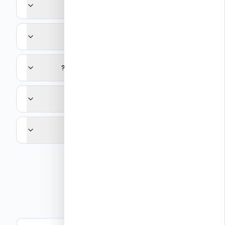
מה ההבדל בין סדרות NUDURA השונות?
מהו ה-R-Value של תבניות NUDURA?
האם NUDURA מתאימה לבנייה רב-קומתית?
מי היבואן של NUDURA בישראל?
האם יש אחריות על מוצרי NUDURA?
קישורים רלוונטיים