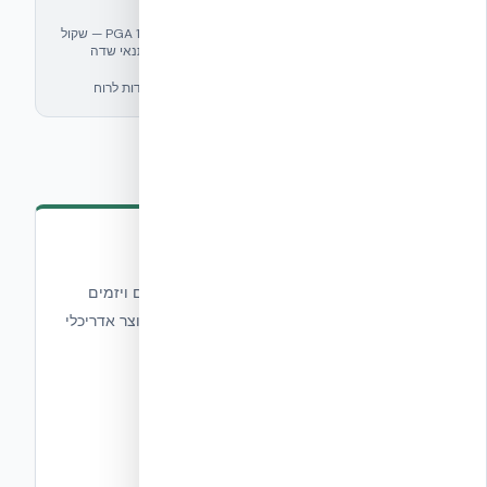
72%
חיסכון באנרגיה
עמידות סייסמית (PGA) — שקול 8.0+ (PGA 1.62g — שקול
1.62g
לרעידות אדמה של מגניטודה 8.0+ ריכטר בתנאי שדה
קיצוניים, EUCENTRE EUC062/2024E)
4 שעות
402 קמ״ש
עמידות באש
עמידות לרוח
סדרת NUDURA - ICF
מוצרי ה-ICF של NUDURA מאפשרים לקבלנים ויזמים
לזרז את תהליך הבנייה, לבזבז פחות ולספק תוצר אדריכלי
מנצח.