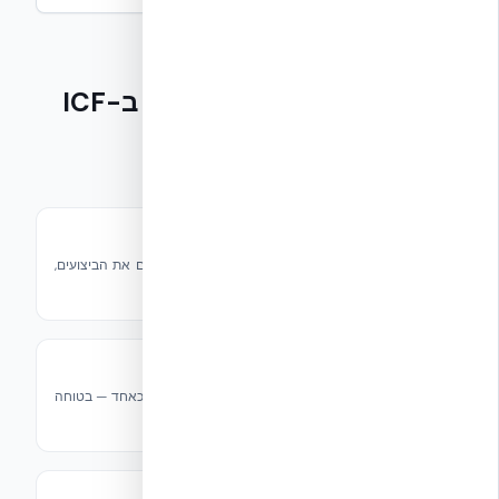
מוצרים קשורים לבנייה ב-ICF
פתרונות משלימים לכל פרויקט ICF
אביזרים
מגוון רחב של אביזרי ICF לכל יישום — משפרים את הביצועים,
קלות ההתקנה והגמישות של פרויקטי ICF.
מערכת יישור
מערכת יישור ICF אמינה למתחילים ומקצוענים כאחד — בטוחה
לשימוש בפרויקטים למגורים ומסחר בכל גודל.