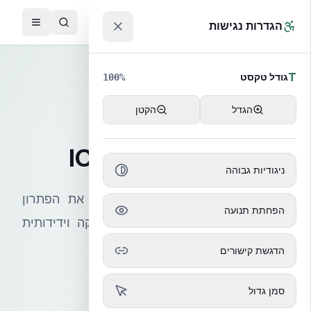
לג לתוכן הראשי
™
הגדרות נגישות
T
גודל טקסט
100
%
הגדל
הקטן
מוצרי NUDURA
סדרת מוצרי ICF
ניגודיות גבוהה
מוצרי ה-ICF של NUDURA מציעים את הפתרון
הפחתת תנועה
המתקדם ביותר לבנייה חסכונית, חזקה וידידותית
לסביבה
הדגשת קישורים
קבלו הצעת מחיר
סמן גדול