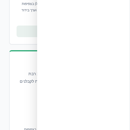
תבניות בטון מבודדות מ-EPS צפוף ופלסטיק פוליפרופילן בצפיפות
גבוהה, עם ליבת בטון סטנדרטית מ-102 עד 305 מ"מ וערך בידוד
R24.
צפייה בסדרה
סדרה 1 - One Series
סדרת One1 של NUDURA מציעה את התבנית רבת
הקשרים (multi link) היחידה בענף אשר נותנת לקבלנים
ואדריכלים גמישות יוצאת מן הכלל.
תבנית ICF חד-צדדית ייחודית המשלבת EPS, פלסטיק בצפיפות