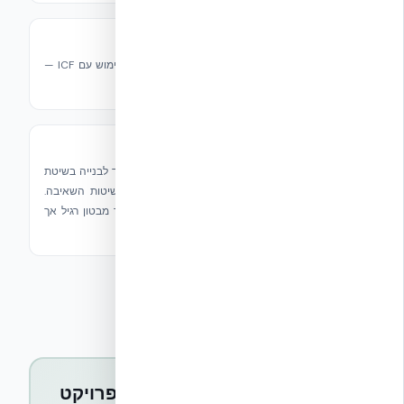
איטום למים
מגוון מוצרי איטום שתוכננו ונבדקו במיוחד לשימוש עם ICF —
הגנה ללא תחרות מעל ומתחת לקו הקרקע.
בטון SPRINT SP – רדימיקס
נוסחת בטון מהירת התקשרות שפותחה במיוחד לבנייה בשיטת
ICF. כושר פילוס והידוק משופר, מתאים לכל שיטות השאיבה.
דרגת חוזק B30-B60. עלות מעט גבוהה יותר מבטון רגיל אך
שווה את ההפרש.
מעוניינים במוצרי NUDURA לפרויקט