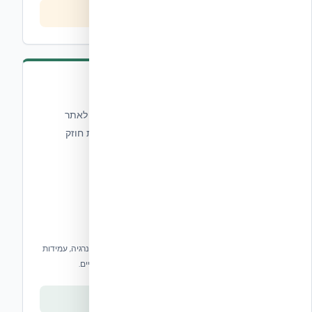
צפייה בסדרה
HercuWall™ Panels
מערכת פאנלים מבטון מבודד המיוצרת מחוץ לאתר
ומגיעה מוכנה להרכבה — חוסכת זמן ומספקת חוזק
ונוחות מעולים.
פאנלים מבטון מבודד עם R31, חיסכון של עד 40% באנרגיה, עמידות
ברוחות עד 378 קמ"ש וחוזק פי 3 מחומרי בנייה מסורתיים.
צפייה בסדרה