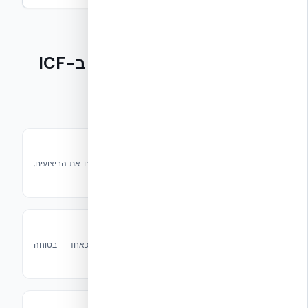
מוצרים קשורים לבנייה ב-ICF
פתרונות משלימים לכל פרויקט ICF
אביזרים
מגוון רחב של אביזרי ICF לכל יישום — משפרים את הביצועים,
קלות ההתקנה והגמישות של פרויקטי ICF.
מערכת יישור
מערכת יישור ICF אמינה למתחילים ומקצוענים כאחד — בטוחה
לשימוש בפרויקטים למגורים ומסחר בכל גודל.