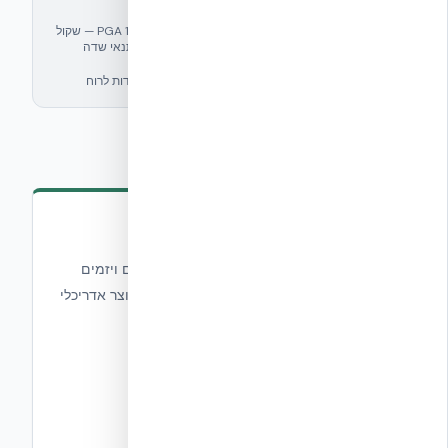
72%
חיסכון באנרגיה
עמידות סייסמית (PGA) — שקול 8.0+ (PGA 1.62g — שקול
1.62g
לרעידות אדמה של מגניטודה 8.0+ ריכטר בתנאי שדה
קיצוניים, EUCENTRE EUC062/2024E)
4 שעות
402 קמ״ש
עמידות באש
עמידות לרוח
סדרת NUDURA - ICF
מוצרי ה-ICF של NUDURA מאפשרים לקבלנים ויזמים
לזרז את תהליך הבנייה, לבזבז פחות ולספק תוצר אדריכלי
מנצח.