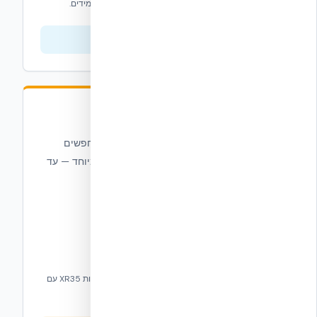
ויסודות — מבידוד חסכוני ועד פתרונות מבניים קלים ועמידים.
צפייה בסדרה
סדרת הפלוס + Plus
הפתרון האולטימטיבי למתכננים וקבלנים המחפשים
יעילות אנרגטית מרבית עם ערכי R גבוהים במיוחד — עד
R-48.
תבניות Plus+ עם עובי EPS נוסף בארבע חלופות, תבניות XR35 עם
R-35, ותוספי R-Value — הכל לבנייה אפס-אנרגיה.