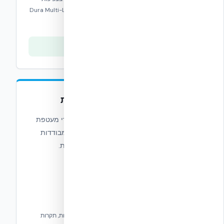
גבוהה ובטון למערכת קירות שטוחה עם טכנולוגיית Dura Multi-Link
Tie®.
צפייה בסדרה
סדרת NUDURA המשולבת
הסדרה המשולבת של NUDURA משלבת מוצרי מעטפת
מבנה אשר יחד עם קו מוצרי תבניות הבטון המבודדות
שלנו מאפשרים להגיע ליעילות אנרגטית מרבית.
פתרונות חדשניים לשיפור ביצועים תרמיים וייצוב ברצפות, תקרות