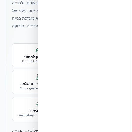
היא תווית שקיפות חומרים מהמחמירות בעולם לבנייה
בת-קיימא. NUDURA ICF נושאת תווית זו עם פירוט מלא של
חומרי הגלם — לא "סתם פוליסטירן מוקצף", אלא מערכת בנייה
הנדסית עם הצהרת תאימות לאחד מתקני הבנייה הירוקה
המחמירים בעולם.
LBC Compliant
100% ניתן למחזור
End-of-Life: Recyclable
Living Building Challenge
אורך חיים 100 שנה
שקיפות חומרים מלאה
Full Ingredient Disclosure
Life Expectancy 100Y
Low Carbon Steel
מעכב בעירה
פלדה מופחתת פחמן
Proprietary Flame Retardant
"כשבונים עם NUDURA לא מתפשרים — לא על קצב הבנייה