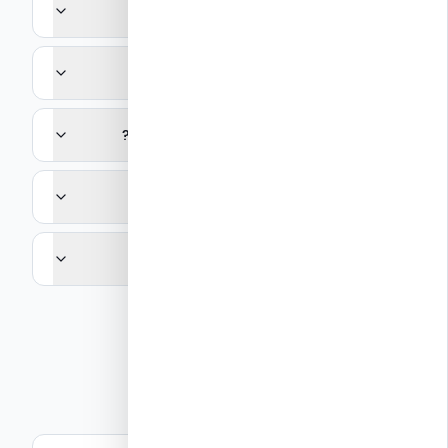
מה ההבדל בין סדרות NUDURA השונות?
מהו ה-R-Value של תבניות NUDURA?
האם NUDURA מתאימה לבנייה רב-קומתית?
מי היבואן של NUDURA בישראל?
האם יש אחריות על מוצרי NUDURA?
קישורים רלוונטיים