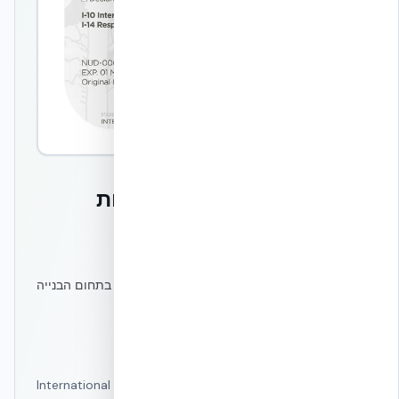
International Living Future Institute
NUDURA — הצהרת תאימות
ואישור עמידה בתקן
LBC
הבינלאומי
מהתקנים המחמירים והמתקדמים ביותר בעולם בתחום הבנייה
הירוקה והקיימות.
הסמכה בתוקף משנת 2016
•
מתחדשת באופן שוטף
•
Embodied Carbon: 17.322 kg CO₂eq / יחידה
תוכנית Declare של ה-International Living Future Institute