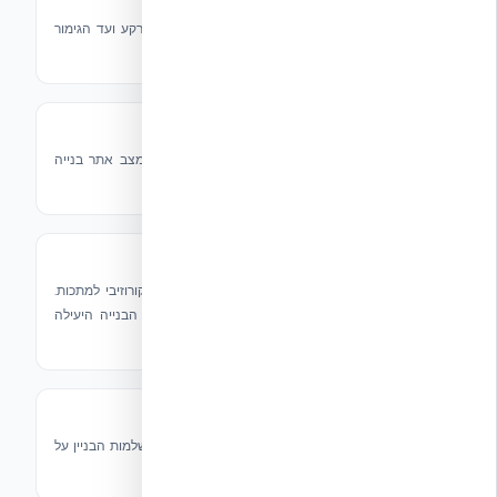
חיפוי חיצוני
פתרונות חיפוי שמביאים הגנה חדשה מקו הקרקע ועד הגימור
החיצוני — עיצוב אסתטי עם עמידות מחוספסת.
פלשינג ופתרונות איטום
תיק מוצרים מלא של Tremco לעמידה בכל מצב אתר בנייה
תובעני.
משקופי חלונות ודלתות
Prebuck — מיועד למגע ישיר עם בטון ולא קורוזיבי למתכות.
פתרונות משקוף שמשתלבים עם ICF לשיטת הבנייה היעילה
ביותר.
מחסומי מזג אוויר
משפרים את עמידות מבנה הקיר ושומרים על שלמות הבניין על
ידי מניעת חדירת מים ונזק פוטנציאלי לאורך זמן.