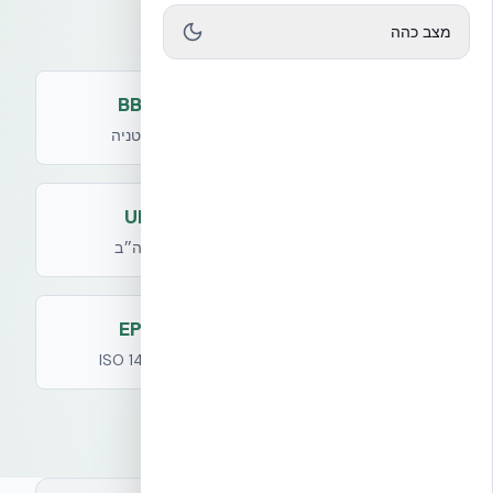
דברו עם מומחים
מצב כהה
BBA
CCMC
קנדה
בריטניה
UL
ETA
אירופה
ארה״ב
EPD
Declare
ISO 14025
LBC