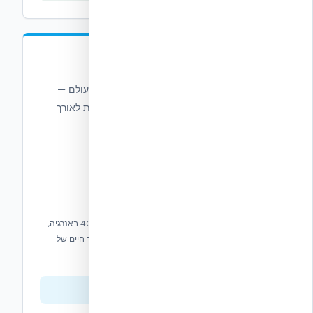
Dryvit Outsulation®
מערכות בידוד וגימור חיצוני (EIFS) מובילות בעולם —
בידוד רציף, מגוון אינסופי של גימורים, ועמידות לאורך
עשרות שנים.
מערכת EIFS עם בידוד רציף R-20+, חיסכון של עד 40% באנרגיה,
עמידות אש NFPA 285, אחריות 10 שנים על צבע ואורך חיים של
50+ שנים.
צפייה בסדרה