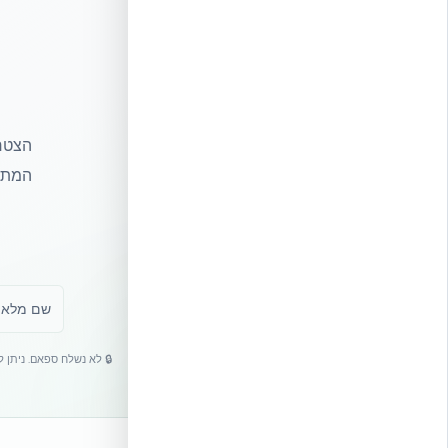
הצטרפ
המתקד
🔒 לא נשלח ספאם. ניתן 