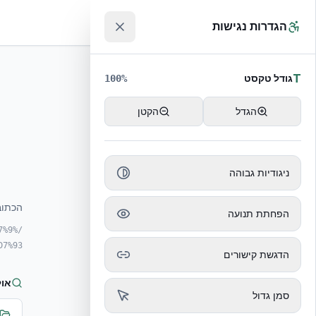
לג לתוכן הראשי
™
הגדרות נגישות
T
גודל טקסט
100
%
הגדל
הקטן
ניגודיות גבוהה
הכתוב
הפחתת תנועה
7%9
7%93/
הדגשת קישורים
אול
סמן גדול