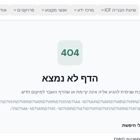
שיטת הבנייה ICF
מרכז ידע
אנשי מקצוע
פרויקטים
אוד
404
הדף לא נמצא
ת שניסית להגיע אליה אינה קיימת או שהדף הועבר למיקום חדש.
%9E%D7%93%D7%99%D7%A0%D7%99%D7%95%D7%AA-%D7%A4%D7%A8%D7%98%D7%99%D
5%D7%AA-%D7%A9%D7%9C-%D7%90%D7%A7%D7%95%D7%91%D7%99%D7%9C%D
י חיפשת:
ספריית DWG