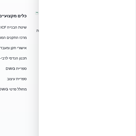
™
אקובילד – מערכות בנייה מתקדמות
כלים מקצועיים
בישראל
שיטת הבנייה ICF
טכנולוגיות בנייה מתקדמות, ספריות תכנון, הדרכה מקצועית
וידע הנדסי לאדריכלים, מהנדסים וקבלנים.
מרכז התקנים המרוכז — CF
אקובילד סיסטם בע״מ
אישורי תקן ומעבדות — 705
02-970-9705
תכנון הנדסי לרבי-
info@ecobuild.co.il
ספריית DWG
שירות ארצי – כל אזורי הארץ
ספריית עיצוב
דרושים באקובילד
מחולל פרטי DWG