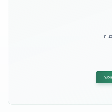
נייה
זלטר