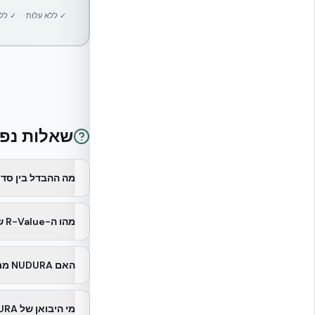
✓ ללא עלות · ✓ ללא ה
שאלות נפו
מה ההבדל בין סדרות NUDURA ה
מהו ה-R-Value של תבניות NUDURA?
האם NUDURA מתאימה לבנייה רב-קומתית?
מי היבואן של NUDURA בישראל?