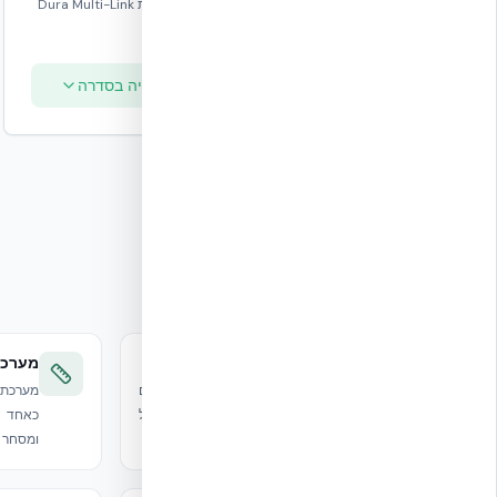
טכנולוגיית Dura Multi-Link
Tie®.
צפייה בסדרה
צפייה בסדרה
פתרונות משלימים לכל פרויקט ICF
אביזרים
מערכת
מגוון רחב של אביזרי ICF לכל יישום — משפרים
את הביצועים, קלות ההתקנה והגמישות של
כאחד —
פרויקטי ICF.
ומסחר ב