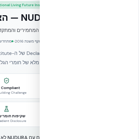
tional Living Future Institute
NUDURA — הצהרת תאימות ואישור עמידה בתקן
מהתקנים המחמירים והמתקדמי
הסמכה בתוקף משנת 2016
•
מתחדשת
עם פירוט מלא של חומרי הגל
 Compliant
uilding Challenge
שקיפות חומרים
redient Disclosure
"כשבונים עם NUDURA לא מתפשרים — לא על קצב הבנייה המהיר, לא על איכות, ולא על תקנים סביבתיים מהמתקדמים בעולם."