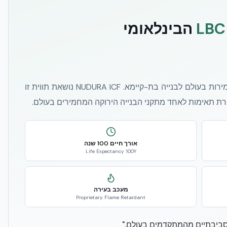
LBC
הבינלאומי
תוכנית Declare של ה-International Living Future Institute היא תווית שקיפות חומרים מהמחמירות בעולם לבנייה בת-קיימא. NUDURA ICF נושאת תווית זו
רת תאימות לאחד מתקני הבנייה הירוקה המחמירים בעולם.
אורך חיים 100 שנה
Life Expectancy 100Y
מעכב בעירה
Proprietary Flame Retardant