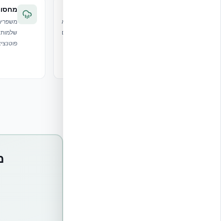
משקופי חלונות ודלתות
מחסומי
Prebuck — מיועד למגע ישיר עם בטון ולא
משפרים
קורוזיבי למתכות. פתרונות משקוף שמשתלבים
שלמות 
עם ICF לשיטת הבנייה היעילה ביותר.
פוטנציא
מע