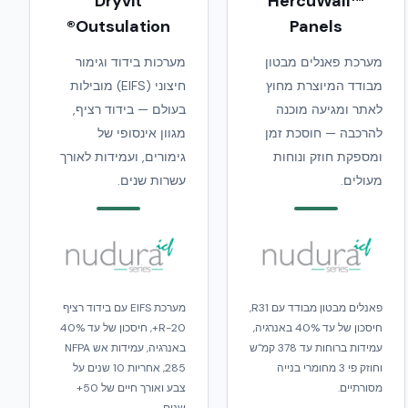
Dryvit
HercuWall™
Outsulation®
Panels
מערכת פאנלים מבטון
מערכות בידוד וגימור
מבודד המיוצרת מחוץ
חיצוני (EIFS) מובילות
לאתר ומגיעה מוכנה
בעולם — בידוד רציף,
להרכבה — חוסכת זמן
מגוון אינסופי של
ומספקת חוזק ונוחות
גימורים, ועמידות לאורך
מעולים.
עשרות שנים.
פאנלים מבטון מבודד עם R31,
מערכת EIFS עם בידוד רציף
חיסכון של עד 40% באנרגיה,
R-20+, חיסכון של עד 40%
עמידות ברוחות עד 378 קמ"ש
באנרגיה, עמידות אש NFPA
וחוזק פי 3 מחומרי בנייה
285, אחריות 10 שנים על
מסורתיים.
צבע ואורך חיים של 50+