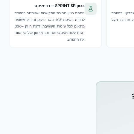
בטון SPRINT SP – רדימיקס
נבדקו במיוחד
נוסחת בטון מהירת התקשרות שפותחה במיוחד
גנה ללא תחרות מעל
לבנייה בשיטת ICF. כושר פילוס והידוק משופר,
מתאים לכל שיטות השאיבה. דרגת חוזק B30-
B60. עלות מעט גבוהה יותר מבטון רגיל אך שווה
את ההפרש.