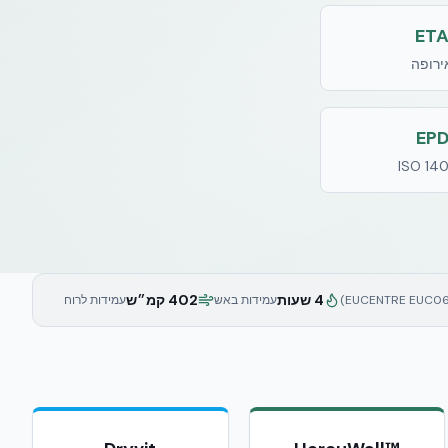
ET
ירופה
EP
ISO 14
4 שעות
402 קמ״ש
עמידות באש
עמידות לרוח