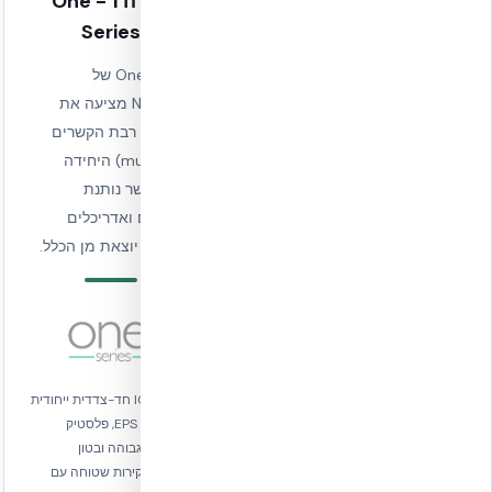
סדרת NUDURA -
סדרה 1 - One
Series
ICF
מוצרי ה-ICF של
סדרת One1 של
NUDURA מאפשרים
NUDURA מציעה את
לקבלנים ויזמים לזרז את
התבנית רבת הקשרים
תהליך הבנייה, לבזבז
(multi link) היחידה
פחות ולספק תוצר
בענף אשר נותנת
אדריכלי מנצח.
לקבלנים ואדריכלים
גמישות יוצאת מן הכלל.
תבניות בטון מבודדות מ-EPS
צפוף ופלסטיק פוליפרופילן
תבנית ICF חד-צדדית ייחודית
בצפיפות גבוהה, עם ליבת
המשלבת EPS, פלסטיק
בטון סטנדרטית מ-102 עד
בצפיפות גבוהה ובטון
305 מ"מ וערך בידוד R24.
למערכת קירות שטוחה עם