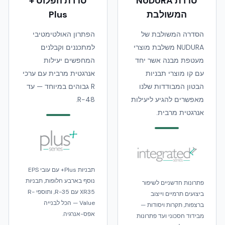
סדרת NUDURA
סדרת הפלוס +
המשולבת
Plus
הסדרה המשולבת של
הפתרון האולטימטיבי
NUDURA משלבת מוצרי
למתכננים וקבלנים
מעטפת מבנה אשר יחד
המחפשים יעילות
עם קו מוצרי תבניות
אנרגטית מרבית עם ערכי
הבטון המבודדות שלנו
R גבוהים במיוחד — עד
מאפשרים להגיע ליעילות
R-48.
אנרגטית מרבית.
תבניות Plus+ עם עובי EPS
נוסף בארבע חלופות, תבניות
פתרונות חדשניים לשיפור
XR35 עם R-35, ותוספי R-
ביצועים תרמיים וייצוב
Value — הכל לבנייה
ברצפות, תקרות ויסודות —
אפס-אנרגיה.
מבידוד חסכוני ועד פתרונות