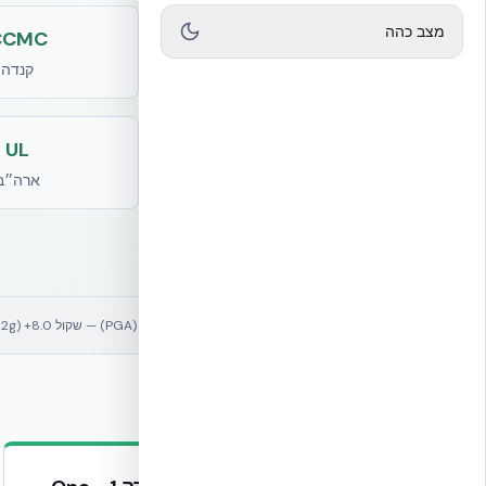
מצב כהה
CCMC
קנדה
UL
ארה״ב
1.62g
72%
חיסכון באנרגיה
עמידות סייסמית (PGA) — שקול 8.0+ (PGA 1.62g — שקול לרעידות אדמה של מגניטודה 8.0+ ריכטר בתנאי שדה קיצוניים, EUCENTRE EUC062/2024E)