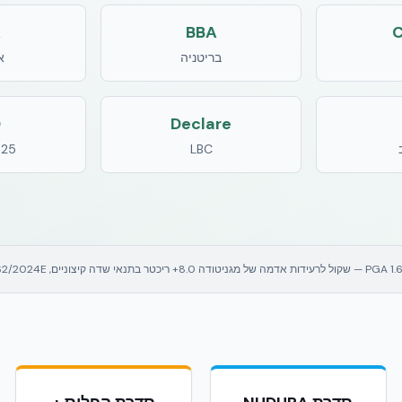
A
BBA
בריטניה
א
D
Declare
025
LBC