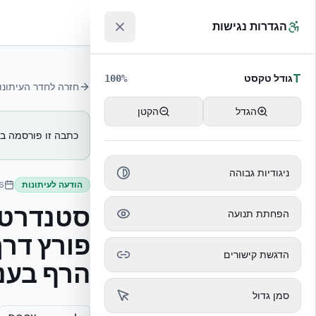
לג לתוכן הראשי
™
הגדרות נגישות
T
גודל טקסט
100
%
חזרה לחדר העיתונו
הגדל
הקטן
כתבה זו פורסמה
ב-
ניגודיות גבוהה
הודעה לעיתונות
6
סטנדרט 
הפחתת תנועה
פורץ דר
הדגשת קישורים
הרף בענ
סמן גדול