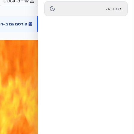
הורד כ-DOCX
מצב כהה
📰 פורסם גם ב-הע