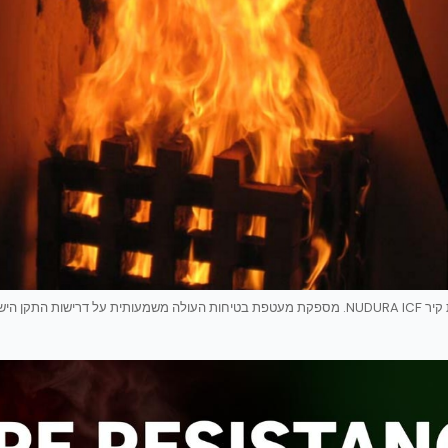
תמונה ראשית — מערכת קיר NUDURA ICF. מספקת מעטפת בטיחות העולה משמעותית על דרישות התק