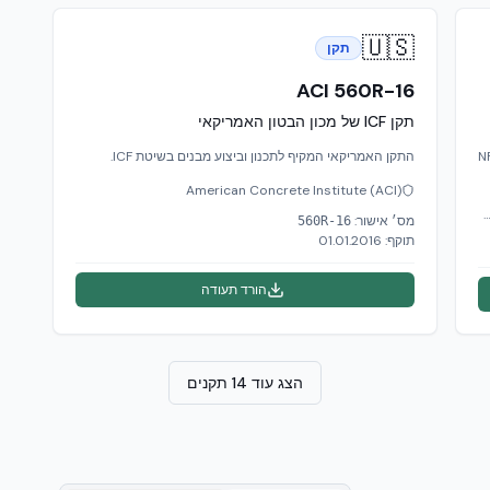
🇺🇸
תקן
ACI 560R-16
תקן ICF של מכון הבטון האמריקאי
ש של המכון הצרפתי CSTB לפי התקן האירופי NF
התקן האמריקאי המקיף לתכנון וביצוע מבנים בשיטת ICF.
American Concrete Institute (ACI)
CSTB — Centre Scientifique et Technique du 
מס׳ אישור:
560R-16
תוקף:
01.01.2016
הורד תעודה
הצג עוד 14 תקנים