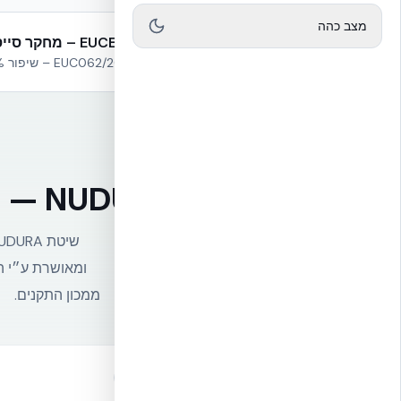
מצב כהה
🔬 דוח EUCENTRE – מחקר סייסמי
פרוטוקול EUC062/2024E – שיפור 87% בדוקטיליות
NUDURA ICF — מאושרת ובדוקה ע״י הגופים המובילים בעולם
ממכון התקנים.
📋
quality-management