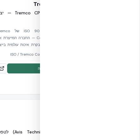
Tremco CPG ISO 9001
תעודת ISO 9001 של Tremco CPG 
NUDURA
תעודת ניהול איכות ISO 9001:2015
Construction Products Group — החברה המייצרת
מערכת NUDURA ICF. מבטיחה בקרת איכות עולמית בייצ
התבניות.
ISO / Tremco Construction Products Group
הורד תעודה
📋
אישור / תעודה
CSTB DTA 16/15-713
אישור טכני צרפתי (Avis Technique