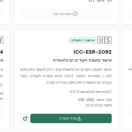
ר:
מס׳ אישור:
921
רשום במרשם

🇺🇸
אישור / תעודה
34
ICC-ESR-2092
פי
אישור מועצת הקודים הבינלאומית
אישור מועצת הקודים הבינלאומית (ICC-ES) לטפסי NUDURA
א
m.
ICF — מהדורת דצמבר 2022. עדות עיקרית לעמידה בקוד
הבנייה הבינלאומי (IBC/IRC) בארה"ב וקנדה.
ICC Evaluation Service
ר:
ף:
מס׳ אישור:
ESR-2092
01.12.2022
תוקף:
הורד תעודה