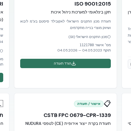
-2016
ISO 9001:2015
יה
תקן בינלאומי למערכות ניהול איכות
תעודת 
ן)
תעודת מכון התקנים הישראלי לאקובילד סיסטם בע"מ ליבוא
ושיווק מוצרי בנייה מתקדמים.
כך
תעודת ניהו
Con
מכון התקנים הישראלי (SII)
-1.
מע
מס׳ אישור:
1121780
— 04.05.2026
04.05.2023
תוקף:
ר:
הורד תעודה
ף:

📋
אישור / תעודה
466
CSTB FPC 0679-CPR-1339
ון
תעודת בקרת ייצור אירופית (CE) לטפסי NUDURA
אישור ט