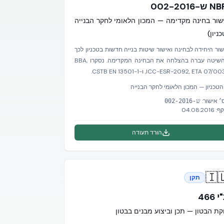
NBRI ש-002
אישור בחינה מקדימה — המכון הלאומי לחקר הבני
(טכניו
אישור היחידה לבחינה ואישור שיטות בנייה חדשות בטכניון ל
שהשיטה עברה בהצלחה את הבחינה המקדימה. נסקרו BBA,
ICC-ESR-2092, ETA 07/0034, ו-CSTB EN 13501
הטכניון — המכון הלאומי לחקר הבנייה
מס׳ אישו
ש-002-2016
04.08.2016
תוק
הורד תעודה
🇮
תקן
ת"י 
חוקת הבטון — תכן וביצוע מבנים בבט