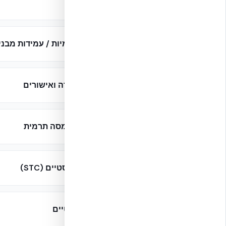
בדיקות אש
03
בדיקות סייסמיות / עמידות מבני
04
בדיקות מעבדה ואישורים
05
בידוד תרמי ומסה תרמית
06
ביצועים אקוסטיים (STC)
07
תקנים רלוונטיים
08