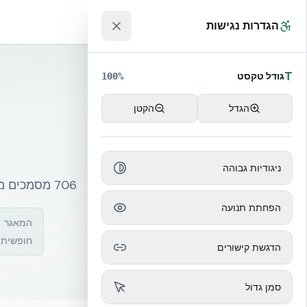
לג לתוכן הראשי
™
הגדרות נגישות
T
גודל טקסט
100
%
הגדל
הקטן
ניגודיות גבוהה
706 מסמכים מקצועיים – דוחות מעבדה, אישורי תקן, שרטוטים, חוברות התקנה ועוד
הפחתת תנועה
המאגר ה
חופשית,
הדגשת קישורים
סמן גדול