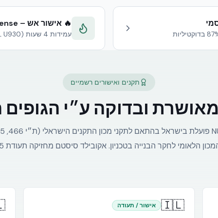
🔥 אישור אש – Civil Defense דובאי
עמידות 4 שעות (UL U930) + DCL Conformity
תקנים ואישורים רשמיים
01:2015

🇮🇱
אישור / תעודה