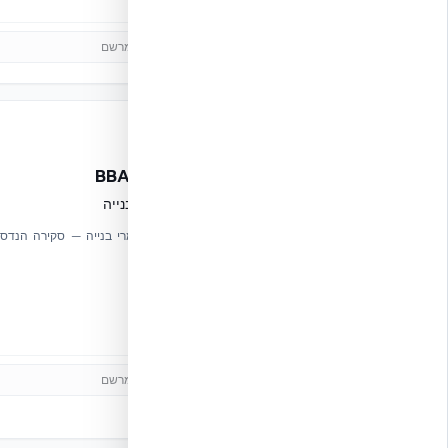
מס׳ אישור:
755
רשום במרשם
🇬🇧
אישור / תעודה
BBA Agrément 07/4416
אישור המכון הבריטי לחומרי בנייה
אישור המכון הבריטי המוביל לחומרי בנייה — סקירה הנדסי
מקיפה של שיטת NUDURA ICF.
British Board of Agrément
מס׳ אישור:
07/4416
תוקף:
01.01.2007
רשום במרשם