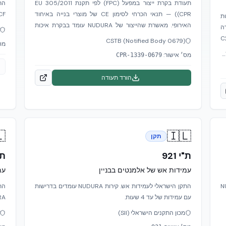
תעודת בקרת ייצור במפעל (FPC) לפי תקנת EU 305/2011
וצעת בהתאם לדרישות התקן.
(CPR) — תנאי הכרחי לסימון CE של מוצרי בנייה באיחוד
אישור טכני
האירופי. מאשרת שהייצור של NUDURA עומד בבקרת איכות
NUDU
רציפה של גוף מוסמך.
באזורי רעי
CSTB (Notified Body 0679)
ר:
C
CSTB (Centre Scientifique et Technique du Bâtiment)
מס׳ אישור:
0679-CPR-1339
הורד תעודה

🇮🇱
תקן
931
ת"י 921
מה
עמידות אש של אלמנטים בבניין
ה.
התקן הישראלי לעמידות אש. קירות NUDURA עומדים בדרישות
התקן הישראל
בסולם ריכטר.
עם עמידות של עד 4 שעות.
מכון התקנים הישראלי (SII)