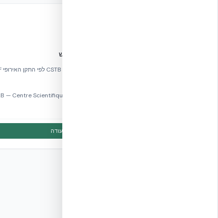
🇫🇷
דו״ח מעבדה
CSTB EN 13501-1
דו"ח בדיקת אש — תגובה לאש
דו"ח בדיקת א
EN 13501-1.
Bâtiment
מס׳ אישור:
EN 13501-1
הורד תעודה