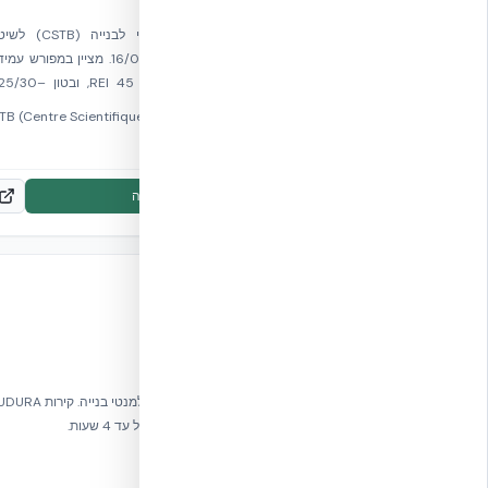
NUDURA ICF
אישור טכני של המכון הצרפתי לבנייה (B
NUDURA ICF. מחליף את 16/09-581. מציין במפורש ע
באזורי רעידות אדמה, דירוג אש REI 45, ובט
C30/37. עדות איכות ראשונה במעלה מרשות רגולטורי
אירופאית מובילה.
מס׳ אישור:
16/15-713
הורד תעודה
🇮🇱
תקן
ת"י 755
עמידות אש של אלמנטי בנייה
התקן הישראלי לעמידות אש של אלמנטי בנייה. ק
עומדות בדרישות עם עמידות אש של עד 4 שעות.
מכון התקנים הישראלי (SII)