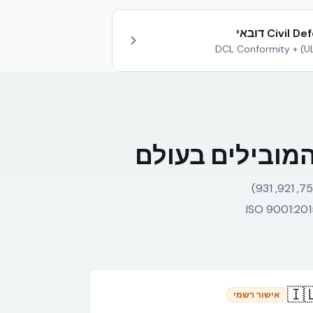
שיטת NUDURA פועלת בישראל בהתאם לתקני מכון התקנים הישראלי (ת״י 466, 755, 921, 931)
ומאושרת ע״י המכון הלאומי לחקר הבנייה בטכניון. אקובילד סיסטם מחזיקה תעודת ISO 90
🇮
אישור רשמי