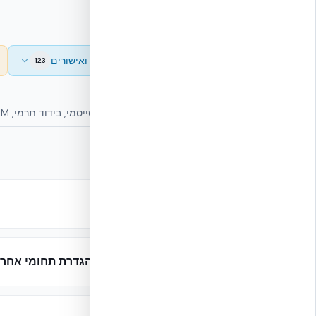
כללי ומבוא
בדיקות ואישורים
123
15
706 מסמכים נמצאו
שער התיק
01
אחריות תכן והגדרת תחומי אחרי
02