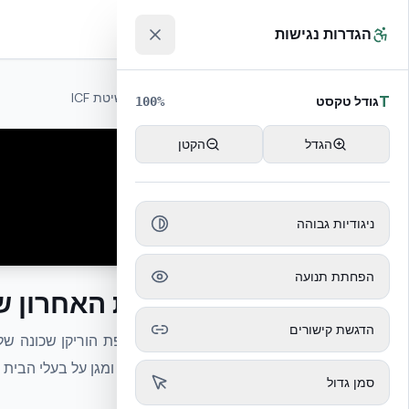
לג לתוכן הראשי
™
הגדרות נגישות
חזרה לשיטת ICF
T
גודל טקסט
100
%
הגדל
הקטן
ניגודיות גבוהה
הפחתת תנועה
הבית האחרון ש
הדגשת קישורים
שלא נכנע ומגן על בעלי הבית 
סמן גדול