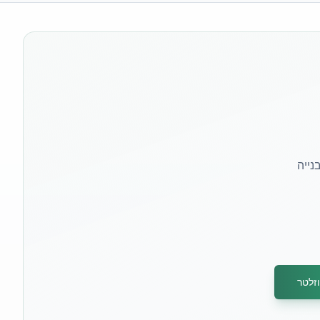
נייה
זלטר