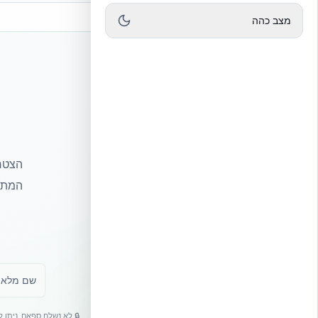
מצב כהה
הצטרפ
המתקד
🔒 לא נשלח ספאם. ניתן 