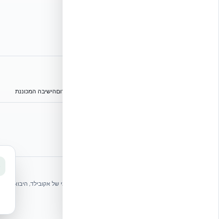
אתרי הקבוצה
הפורום הישראלי לבנייה מתקדמת ועתיד הבנייה
מגילת הפורום
הישיבה המכוננת
⭐ נהנית מהשירות שלנו? נשמח לריוויו בגוגל!
שלחו הודעה
אקובילד ישראל | אקובילד סיסטם בע״מ – האתר הרשמי
בונים בית בכל הארץ בשיטת NUDURA ICF – האתר הרשמי של אקובילד, היבואנית הבלעדית בישראל
© 2026 אקובילד. כל הזכויות שמורות.