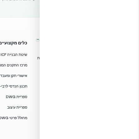
™
אקובילד – מערכות בנייה מתקדמות
כלים מקצועיים
בישראל
שיטת הבנייה ICF
טכנולוגיות בנייה מתקדמות, ספריות תכנון, הדרכה מקצועית
וידע הנדסי לאדריכלים, מהנדסים וקבלנים.
מרכז התקנים המרוכז — CF
אקובילד סיסטם בע״מ
אישורי תקן ומעבדות — 705
02-970-9705
תכנון הנדסי לרבי-
info@ecobuild.co.il
ספריית DWG
שירות ארצי – כל אזורי הארץ
ספריית עיצוב
דרושים באקובילד
מחולל פרטי DWG