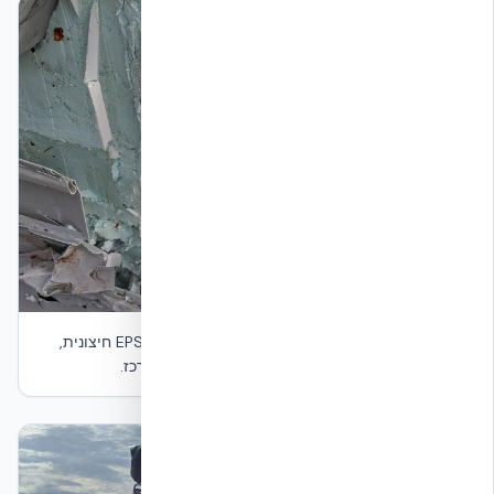
תמונה 4 — תקריב של חתך הקיר שנחשף: שכבת EPS חיצונית,
רצועות פלסטיק (Polymer Webs) ובטון יצוק במרכז.