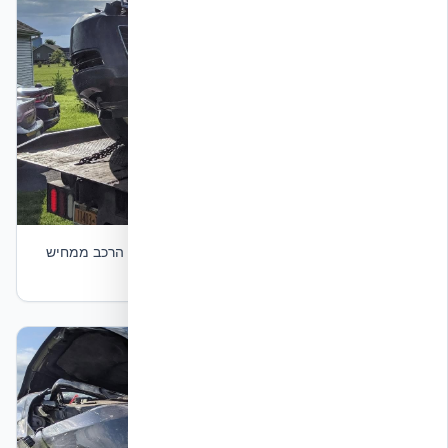
תמונה 5 — הרכב המעורב לאחר פינוי. עיוות חזית הרכב ממחיש
את עוצמת הפגיעה שספג מעטפת ה-ICF.