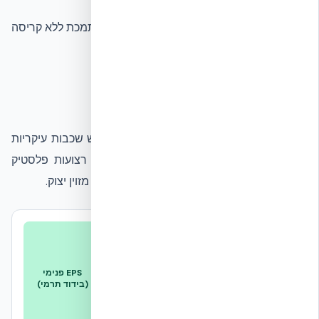
הקומה מעל אזור הפגיעה ממשיכה להיות נתמכת ללא קריסה
גלויה.
מבנה קיר ICF
קיר NUDURA ICF הוא מערכת מורכבת משלוש שכבות עיקריות
הפועלות יחד: שתי שכבות EPS חיצוניות עם רצועות פלסטיק
(Polymer Webs) שמחזיקות במרכז ליבת בטון מזוין יצוק.
EPS חיצוני
ליבת בטון מזוין
EPS פנימי
(בידוד + ספיגת
(החוזק המבני)
(בידוד תרמי)
אנרגיה)