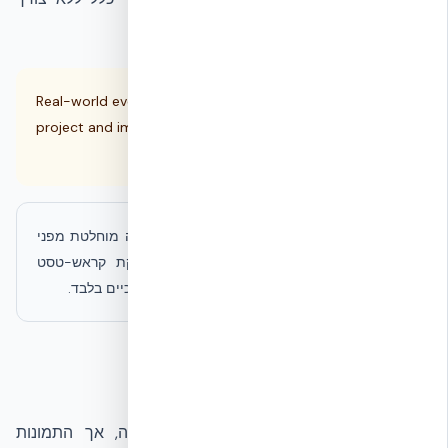
בפירוק חלק נרחב מהקיר.
Real-world events provide valuable insight, but every
project and impact scenario is different and must be
evaluated individually.
המידע בעמוד זה לא מהווה הצהרה על הגנה מוחלטת מפני
פגיעות. NUDURA ICF לא הוסמכה בבדיקת קראש-טסט
פורמלית של רכב, והתיעוד מובא לצרכים חינוכיים בלבד.
מסקנות מהמקרה
במקרה זה נגרם נזק מקומי באזור הפגיעה, אך התמונות