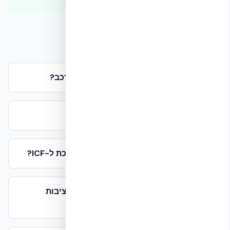
שאלות נפוצות
האם בית ICF הוא בית 'חסין' לפגיעות רכב?
מה תפקיד שכבת ה-EPS בפגיעה כזו?
האם נדרשת בדיקת קראש-טסט מוסמכת ל-ICF?
האם הנזק שנראה בתמונות מסכן את יציבות
המבנה?