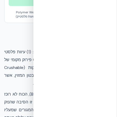
EPS / פוליסטירן
Polymer Webs
ליבת בטון יצוק מזוין
מוקצף
(רצועות פלסטיק)
ניתוח הנדסי של הפגיעה
אנרגיית הפגיעה התפצלה בין שלושה מנגנונים: (1) עיוות פלסטי
של רכב הרכב, שבלע את מרבית האנרגיה; (2) פירוק מקומי של
שכבת ה-EPS, שמתפקדת כשכבת התרסקות (Crushable
Layer); (3) העברת הכוח הנותר אל ליבת הבטון המזוין, אשר
חילקה אותו לאורך הקיר באמצעות הזיון הפנימי.
בשל המבנה המונוליטי של הקיר (Box System), הכוח לא רוכז
בנקודה אחת אלא התחלק לאלמנטים סמוכים. זו הסיבה שהנזק
הגלוי נשאר מקומי לאזור ההתנגשות, וקומת המגורים שמעליו