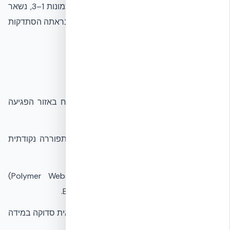
לאנרגיית הפגיעה. הבית, כפי שניתן לראות בתמונות 1–3, נשאר
עומד; הקומה מעל אזור הפגיעה לא קרסה ולא נראתה הסתדקות
משמעותית באלמנטים סמוכים.
מה רואים בתמונות
החיפוי החיצוני (Vinyl Siding) נקרע ונפתח באזור הפגיעה
בלבד.
שכבת ה-EPS החיצונית (בצבע ירקרק) התפוררה נקודתית
סביב נקודת המגע.
בתקריב נחשפות רצועות הפלסטיק (Polymer Webs)
השחורות שמחזיקות את שתי שכבות ה-EPS.
ליבת הבטון המזוין שמאחורי ה-EPS לא נראית סדוקה במידה
המעידה על כשל קונסטרוקטיבי.