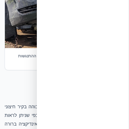
תמונה 6 — זווית נוספת של הרכב הניזוק. אנרגיית ההתנגשות
נבלעה ברובה ברכב ובשכבת ה-EPS.
האירוע
רכב נוסעים איבד שליטה והתנגש בעוצמה גבוהה בקיר חיצוני
של בית מגורים שנבנה בשיטת ICF. הרכב, כפי שניתן לראות
בתמונות 5–6, ספג עיוות חזית משמעותי – אינדיקציה ברורה