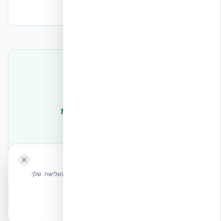
האם תיקון הנזק מורכב?
להמשך קריאה
← מהי בנייה בשיטת ICF
← שיטת NUDURA ICF — סקירה הנדסית
← בית עמיד לרעידות אדמה
← עמידות אש של קיר ICF
🍪 האתר משתמש בעוגיות
שלחו הודעה
אנחנו משתמשים בעוגיות כדי לשפר את חווית הגלישה שלך.
מדיניות עוגיות
אשר הכל
הכרחיות בלבד
EcoBuild Systems Ltd · אקובילד סיסטם בע"מ · מקרה מבחן חינוכי