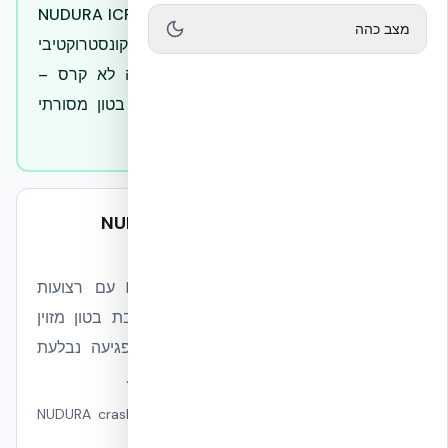
במקרה מתועד בו רכב התנגש בקיר NUDURA ICF
מצב כהה
(EPS + ליבת בטון מזוין R-24), הנזק הקונסטרוקטיבי
נשאר מקומי לאזור הפגיעה והמבנה לא קרס –
בניגוד להתנהגות אופיינית של בלוק בטון מסורתי
בפגיעה דומה.
NUDURA ICF — Real-World Impact
Behavior
— הגדרה
קירות ICF מורכבים משתי שכבות EPS עם רצועות
פלסטיק (Polymer Webs) המחזיקות ליבת בטון מזוין
יצוק. במקרי פגיעה אמיתיים, אנרגיית הפגיעה נבלעת
ברובה ב-EPS, והליבה שומרת על המעטפת.
מונחים נרדפים:
NUDURA crash case study · ICF vehicle
impact