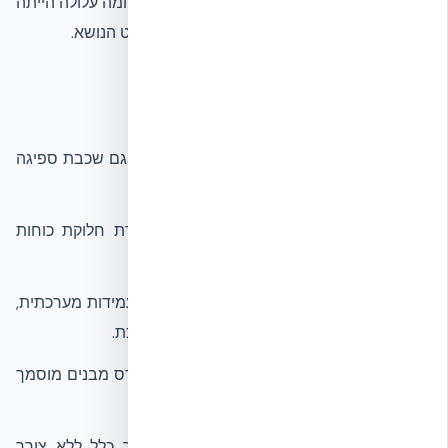
נשארה ללא שינוי. בבלוק בטון מסורתי, פגיעה דומה עלולה הייתה
לגרום לקריסת חלק מהקיר ולכשל מבני באלמנט הנושא.
מה ניתן ללמוד מהמקרה
שכבת ה-EPS אינה רק בידוד תרמי – היא גם שכבת ספיגה
חשובה באירועי פגיעה.
הליבה המונוליטית של בטון מזוין מאפשרת חלוקת כוחות
לאלמנטים סמוכים.
נזק מקומי באירוע אמיתי הוא אינדיקציה לעמידות מערכתית,
אך אינו תחליף לבדיקת קראש-טסט מוסמכת.
לאחר אירוע פגיעה, יש להזמין בדיקת מהנדס מבנים מוסמך
לפני התחלת תיקונים.
תיקון של נזק מקומי ב-ICF אפשרי בדרך כלל ללא צורך