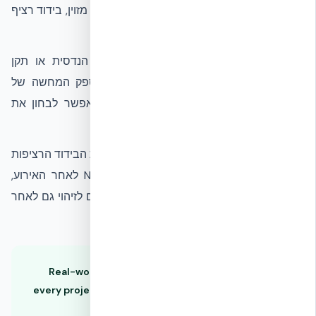
ממחישות כיצד מערכת ICF משלבת ליבת בטון מזוין, בידוד רציף
ומחברי פולימר במבנה אחד.
האירוע אינו מהווה מבחן מעבדה, הסמכה הנדסית או תקן
עמידות לפגיעת רכב. יחד עם זאת, הוא מספק המחשה של
התנהגות המערכת באירוע פגיעה אמיתי ומאפשר לבחון את
רכיבי הקיר לאחר חשיפתם.
התמונות מציגות את ליבת הבטון המזוין, שכבות הבידוד הרציפות
(EPS) ומחברי הפולימר של מערכת NUDURA לאחר האירוע,
וממחישות כיצד רכיבי המערכת נשארים ניתנים לזיהוי גם לאחר
פגיעה משמעותית באזור ההתנגשות.
Real-world events provide valuable insight, but
every project and impact scenario is different and
must be evaluated individually.