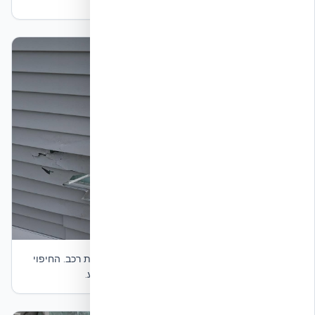
סמוכים.
תמונה 3 — בית שנבנה בשיטת ICF לאחר התנגשות רכב. החיפוי
החיצוני וה-EPS נפגעו נקודתית סביב נקודת המגע.