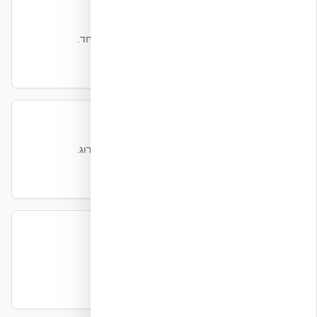
עמידות סייסמית של מבני ICF
קופסה מונוליטית — קירות, תקרות וריצפות יחד.
קרא עוד
ת״י 5281 — בנייה בת קיימא
התקן הישראלי לבנייה ירוקה ותרומת ICF לדירוג.
קרא עוד
ת״י 1045 — בידוד תרמי
התקן הישראלי לבידוד תרמי של בניינים.
קרא עוד