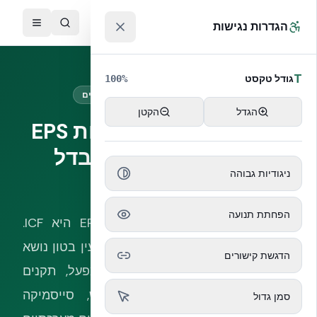
לג לתוכן הראשי
™
הגדרות נגישות
T
גודל טקסט
100
%
ICF אמיתי מול פתרונות EPS מקומיים
הגדל
הקטן
ICF אמיתי מול מערכות EPS
מקומיות — מה ההבדל
ניגודיות גבוהה
המערכתי
הפחתת תנועה
לא כל מערכת בהיותה מבוססת EPS היא ICF.
מערכת ICF אמיתית מוגדרת על פי גרעין בטון נושא
הדגשת קישורים
רציף, חיבורי Web Ties תוצרת מפעל, תקנים
בינלאומיים מתועדים, ובדיקות אש, סייסמיקה
סמן גדול