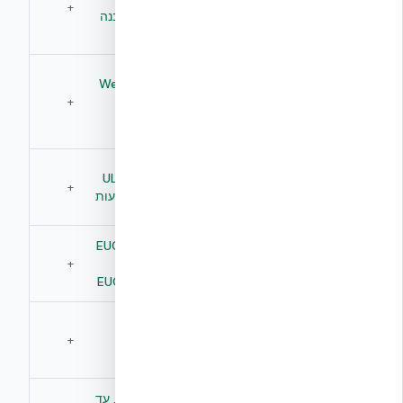
תוצרת
+
חיבור
מצע ברגים מובנה
מפעל
מאולתר
מצע ישיר
בדרך כלל
ישיר ל-Web Ties
לגבס ללא
נדרשת
— חיסכון 60–
+
מסגרת
מסגרת או
70%
מתכת
אנקורים
בדיקות אש
תיעוד
UL U930, ASTM
בינלאומיות
מקומי או
+
C578, עד 4 שעות
(UL/ASTM)
חלקי
בדיקת
EUCENTRE Pavia
לרוב אינה
שולחן
— פרוטוקול
+
מתועדת
רעידות 1:1
EUC062/2024E
עמידות
8.0+ (PGA
תלוי
סייסמית
1.62g), +87%
+
במערכת
מתועדת
ductility
R-24 סטנדרט, עד