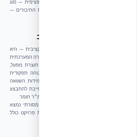
EPS מקומיות תלויה במאפייני המערכת הספציפית — סוג
ה-EPS, צפיפותו, גיאומטריית הגרעין, ואיכות החיבורים —
ויש לבדוק מערכת מערכת.
למה ההבדל המערכתי חשוב
הבחירה במערכת קיר אינה רק החלטה תקציבית — היא
החלטה הנדסית לעשרות שנים קדימה. ההגדרה המערכתית
של ICF אמיתי — גרעין רציף, Web Ties תוצרת מפעל,
ותקנים מתועדים — היא הבסיס לכל הבטחה תפקודית
בקיר: אש, סייסמיקה, אנרגיה, אקוסטיקה, ועמידות. השוואה
לבלוק בטון מסורתי או לפתרון EPS מקומי חייבת להתבצע
על אותם פרמטרים מערכתיים — לא רק על מ״ר חומר.
פירוט עלות שלמת השלד מול בלוק בטון מסורתי נמצא
ב-
דף השוואת עלות המערכת
, ופירוט עלות פרויקט כולל
ב-
דף עלות מול בנייה מסורתית
.