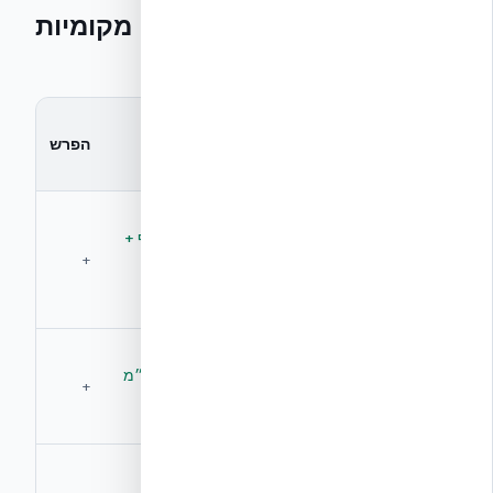
ICF אמיתי מול מערכות EPS מקומיות
— השוואה מערכתית
מערכות
ICF אמיתי
מדד
EPS
הפרש
(NUDURA)
מקומיות
תבניות
EPS — ללא
גרעין בטון רציף +
הגדרה
הגדרה
Web Ties +
+
מערכתית
מערכתית
תקנים
אחידה
משתנה —
גרעין בטון
לעיתים
רציף 15–30 ס״מ
+
נושא
מקוטע או
לפי תכן הנדסי
דק
לא בהכרח
Web Ties
— לעיתים
כל 200 מ״מ,