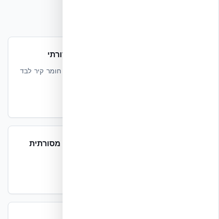
מקורות וקריאה נוספת
עלות שלמת השלד מול בלוק בטון מסורתי
Shell Completion Cost — למה השוואת חומר קיר לבד
מטעה.
קרא עוד
עלות פרויקט NUDURA ICF מול בנייה מסורתית
מדריך עלות פרויקט מלא ולוח זמנים מקוצר.
קרא עוד