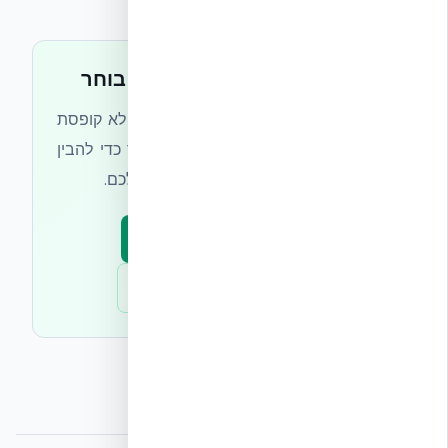
השווה מערכות לפני שאתה בוחר
ICF אמיתי הוא מערכת קיר משולבת — לא קופסת
EPS בודדת. דברו עם מהנדסי אקובילד כדי להבין
את ההבדל בתכנון הפרויקט הספציפי שלכם.
דברו עם מהנדס מערכת
אזור אדריכלים ומהנדסים