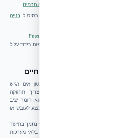
השהיית חום של 6–8 שעות הודות ל-
מסה תרמית
אטימות אוויר רציפה מהתבנית עצמה — בסיס ל-
בנייה
מאופסת אנרגיה
תאימות אוטומטית ל-
סטנדרט Passive House
פתרון EPS מקומי עם גרעין שונה או ללא רציפות בידוד עלול
לאבד חלק משמעותי מהיתרון התרמי הזה.
עמידות לאורך זמן — מחזור חיים
ICF אמיתי הוא מבנה לדורות: גרעין הבטון אינו רגיש
לרטיבות פנימית, אינו מתעוות, ואינו מצריך תחזוקה
תקופתית. ה-EPS עצמו (ASTM C578) הוא חומר יציב
כימית שלא מתפרק עם הזמן, ואינו מהווה מצע לעובש או
חרקים.
מחזור חיים של 100+ שנה למבנה ICF אמיתי נתמך בתיעוד
יצרן ובבדיקות עמידות בינלאומיות. עמידות בלאי מערכות