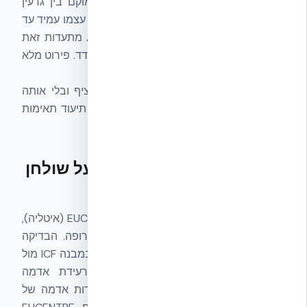
EPS אינו חשוף ישירות ללהבה — הוא ממוקם בין גרעין
הבטון לבין גמרי הפנים (גבס/חיפוי), והגרעין עצמו עמיד עד
4 שעות. בדיקות UL U930 ו-ASTM C578 מתעדות זאת
ברמת המערכת השלמה ולא ברמת חומר בודד. פירוט מלא
ב-
דף עמידות אש
.
פתרון EPS מקומי ללא גרעין בטון נושא רציף ובלי אותה
הגדרת מערכת לא בהכרח עומד באותו רף תיעוד תאימות
אש.
ביצועים סייסמיים — נבדק על שולחן
רעידות
NUDURA ICF נבדק במעבדת EUCENTRE Pavia (איטליה),
אחת ממעבדות הסייסמיקה המובילות באירופה. הבדיקה
הסטטית-דינמית מצאה
+87% ductility
במבנה ICF מול
בנייה קונבנציונלית מקבילה, ועמידות לרעידת אדמה
בעוצמה 8.0+ (PGA 1.62g — שקול לרעידות אדמה של