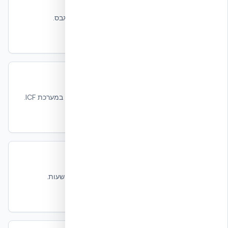
חיסכון 60–70% בעבודות גבס
Web Ties כל 200 מ״מ כמצע ברגים ישיר לגבס.
קרא עוד
דוח EUCENTRE Pavia — סייסמיקה
פרוטוקול EUC062/2024E, +87% ductility במערכת ICF.
קרא עוד
תיעוד תאימות אש Dubai (UL U930)
אישור Dubai Civil Defense לעמידות אש 4 שעות.
קרא עוד