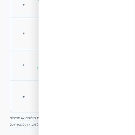
בידוד תרמי
R משתנה
+
R-48
מתועד
לפי מערכת
Plus+/XR35
תלוי
אטימות
כלולה — מבנה
במערכת
אוויר רציפה
התבנית יוצר
+
ובאיכות
מהתבנית
אטימות
חיבורים
תאימות
יש לבדוק
ת״י 1045 /
מתועד — עומד
מערכת
+
5281 /
בקלות בדרישות
מערכת
5282
עמידות
תלוי
100+ שנה לפי
לאורך זמן
במערכת
תיעוד יצרן
+
(מחזור
ובחומר
ובדיקות
חיים)
ההשוואה היא ברמת מאפייני מערכת בלבד. אין הזכרת שמות מותגים או מוצרים
ספציפיים. מערכות EPS מקומיות שונות זו מזו — יש לבדוק כל מערכת לגופה מול
ההגדרה המערכתית של ICF אמיתי.