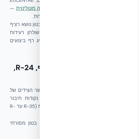
מגניטודה 8.0+ ריכטר בתנאי שדה קיצוניים, EUCENTRE
EUC062/2024E). מבנה ICF פועל כ-
קופסה מונוליטית
—
קירות, תקרות וריצפות פועלים יחד כיחידה אחת.
פתרונות EPS מקומיים שאינם כוללים גרעין בטון נושא רציף
מתוכנן סייסמית, או שלא עברו בדיקות שולחן רעידות
מתועדות בקנה מידה 1:1, אינם יכולים להציג רף ביצועים
זהה.
ביצועי אנרגיה — בידוד רציף, R-24,
אטימות מההתחלה
במערכת ICF אמיתית, הבידוד הוא רציף משני הצידים של
הגרעין (פנים וחוץ), בלי גשרי חום, בלי נקודות חיבור
פתוחות. ערך R-24 הסטנדרטי של NUDURA (R-35 עד R-
48 בסדרות Plus+/XR35) מתועד ומאפשר:
חיסכון אנרגטי של עד 72% מול בלוק בטון מסורתי
(
פירוט
)