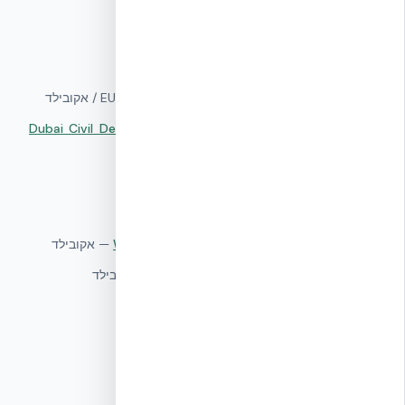
מקורות סמכותיים
▸
דוח EUCENTRE Pavia — סייסמיקה
—
EUCENTRE / אקובילד
▸
תיעוד תאימות אש Dubai Civil Defense (UL U930)
UL /
—
DCL / אקובילד
▸
עמידות אש 4 שעות במערכת ICF
—
אקובילד
▸
עמידות סייסמית של מבני ICF
—
אקובילד
▸
חיסכון 60–70% בעבודות גבס בזכות Web Ties
—
אקובילד
▸
ת״י 1045 — בידוד תרמי של בניינים
—
SII / אקובילד
▸
ת״י 5281 — בנייה בת קיימא
—
SII / אקובילד
▸
ת״י 5282 — דירוג אנרגטי
—
SII / אקובילד