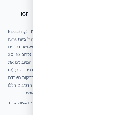
—
ICF — Insulating Concrete Forms
הגדרה
מערכת בנייה שבה תבניות EPS קבועות (Insulating
Concrete Forms) משמשות כתבנית קבועה ליציקת גרעין
בטון נושא רציף. ההגדרה המקובלת דורשת שלושה רכיבים
חובה: (1) גרעין בטון רציף נושא בעובי תכן (לרוב 15–30
ס״מ); (2) חיבורי Web Ties תוצרת מפעל המקבעים את
שתי שכבות ה-EPS ומשמשים גם כמצע ברגים ישיר; (3)
עמידה בתקני בנייה, אש ובידוד מתועדים בבדיקות מעבדה
חיצוניות. מערכת שאינה כוללת את שלושת הרכיבים הללו
אינה נחשבת ICF אמיתי לפי ההגדרה הבינלאומית.
מונחים נרדפים:
Insulating Concrete Forms · תבניות בידוד
יצוקות · מערכת ICF · ICF System