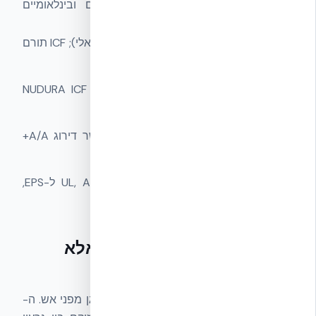
ICF אמיתי עומד בתקני בנייה ישראליים ובינלאומיים
מתועדים:
ת״י 5281
— בנייה בת קיימא (LEED ישראלי); ICF תורם
משמעותית לדירוג.
ת״י 1045
— בידוד תרמי של בניינים; NUDURA ICF
עומד בקלות במלוא הדרישות.
ת״י 5282
— דירוג אנרגטי; ICF מאפשר דירוג A/A+
כמעט ללא אמצעים נוספים.
תקני אש בינלאומיים
— UL, ASTM C578 ל-EPS,
עמידות בלהבה 4 שעות מתועדת.
עמידות אש — לא רק EPS, אלא
המערכת השלמה
במערכת ICF אמיתית, גרעין הבטון הוא שמגן מפני אש. ה-