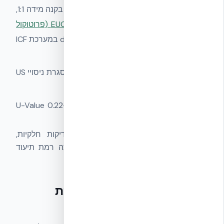
בדיקות סייסמיות
— שולחן רעידות מלא בקנה מידה 1:1,
פרוטוקול מתועד. ראו
דוח EUCENTRE Pavia (פרוטוקול
EUC062/2024E)
שמצא +87% ductility במערכת ICF
מול הייחוס.
בדיקות בלסט
— מערכת ICF נבדקה במסגרת ניסויי US
Marines למבני מגן.
בדיקות בידוד תרמי
— R-24 מתועד, U-Value 0.22–
0.24 W/m²K לקיר סטנדרטי.
פתרונות EPS מקומיים עשויים להציג בדיקות חלקיות,
מקומיות בלבד, או ללא דיווח גלוי על אותה רמת תיעוד
בינלאומי.
תקנים — לאיזה תקן המערכת
עומדת?