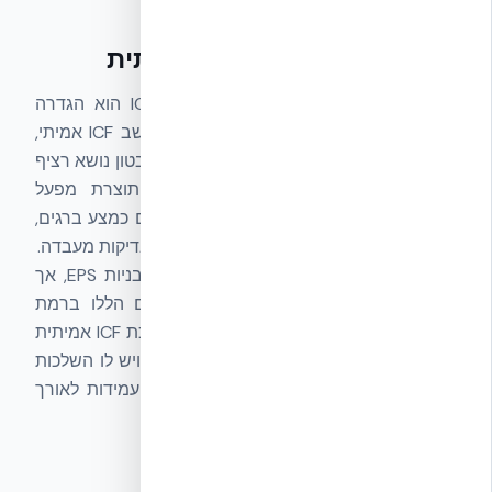
מה זה ICF — הגדרה מערכתית
המונח ICF (Insulating Concrete Forms) הוא הגדרה
מערכתית, לא רק חומר. כדי שמערכת תיחשב ICF אמיתי,
היא חייבת לכלול שלושה רכיבים יחד: גרעין בטון נושא רציף
בעובי תכן הנדסי, חיבורי Web Ties תוצרת מפעל
המקבעים את שתי שכבות ה-EPS ומשמשים כמצע ברגים,
ועמידה בתקני בנייה, אש ובידוד מתועדים בבדיקות מעבדה.
פתרונות EPS מקומיים מסוימים מציעים תבניות EPS, אך
אינם בהכרח כוללים את שלושת הרכיבים הללו ברמת
התיעוד, התקן והבדיקה הבינלאומיים שמערכת ICF אמיתית
דורשת. ההבדל אינו שיווקי — הוא מערכתי, ויש לו השלכות
ישירות על ביצועי המבנה, בטיחות, בידוד ועמידות לאורך
זמן.
גרעין הבטון — הלב המבני