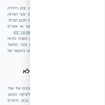
ב-
ICF אמיתי
גרעין הבטון הוא רציף, נושא, יצוק כיחידה
אחת עם הזיון, ומתוכנן לעומסי בנייה רגילים. עובי הגרעין
הסטנדרטי הוא 15, 20, 25 או 30 ס״מ — לפי תכנון הנדסי.
גרעין רציף פירושו שאין הפסקות, גשרי קור או אזורים
חלשים בקיר. זו הגדרה מבנית בסיסית של
חוזק קיר ICF
.
במערכות EPS מקומיות, גיאומטריית הגרעין עשויה להיות
שונה — דקה יותר, מקוטעת, או ללא תקן מבני מתועד
באותה רמה. ההבדל המערכתי הזה הוא קריטי בהקשר של
עמידות סייסמית
ועומסי רוח.
Web Ties — תוצרת מפעל, לא
אלתור
Web Ties
הם המחברים הפנימיים שמקבעים את שתי
שכבות ה-EPS, יוצרים את חלל הגרעין ליציקת הבטון,
ומשמשים גם כמצע ברגים ישיר להתקנת גבס, חיפויים