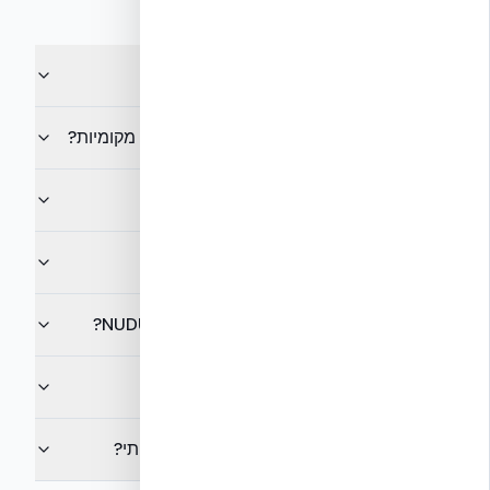
שאלות נפוצות
מה ההגדרה של ICF אמיתי?
מה ההבדל בין NUDURA ICF למערכות EPS מקומיות?
האם כל מערכת EPS היא ICF?
מהם Web Ties ולמה הם חשובים?
מה תיעוד הביצועים הסייסמיים של NUDURA ICF?
מה תיעוד תאימות האש?
האם פתרון EPS מקומי יכול להחליף ICF אמיתי?