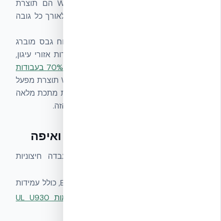
ועיגון פנים. ב-NUDURA ICF, ה-Web Ties הם תוצרת
מפעל, ממוקמים אוטומטית כל 200 מ״מ לאורך כל גובה
הקיר, ומאומתים סטרוקטורלית.
המשמעות המעשית: בקיר NUDURA, כל לוח גבס מוברג
ישירות לקיר ללא מסגרת מתכת, ללא מדידות אזורי עיגון,
וללא קידוחים. זהו הבסיס ל-
חיסכון של 60–70% בעבודות
הגבס
. מערכות EPS מקומיות ללא Web Ties תוצרת מפעל
דורשות פתרון חיבור חלופי לגבס — מסגרת מתכת מלאה
או אנקורים נקודתיים — שמבטל את היתרון הזה.
בדיקות מעבדה — מה נבדק ואיפה
מערכת ICF אמיתית עוברת בדיקות מעבדה חיצוניות
מתועדות, ובהן:
בדיקות אש
— לפי תקני UL, ASTM ו-EN, כולל עמידות
בלהבה עד 4 שעות. ראו
תיעוד תאימות UL U930
לאישור Civil Defense באמירויות
.