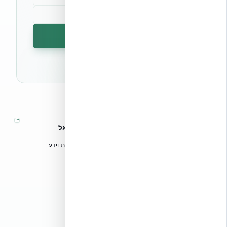
הרשמה לניוזלטר
🔒 לא נשלח ספאם. ניתן לבטל את המנוי בכל עת.
™
אקובילד – מערכות בנייה מתקדמות בישראל
טכנולוגיות בנייה מתקדמות, ספריות תכנון, הדרכה מקצועית וידע
הנדסי לאדריכלים, מהנדסים וקבלנים.
אקובילד סיסטם בע״מ
02-970-9705
info@ecobuild.co.il
שירות ארצי – כל אזורי הארץ