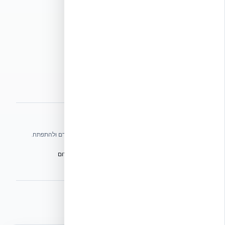
תנאי שימוש
מדיניות פרטיות
מדיניות עוגיות
הצהרת נגישות
מפת אתר
אתרי הקבוצה
אנו עושים כל שביכולתנו לעזור לענף הבנייה בישראל להתקדם ולהתפתח.
הפורום הישראלי לבנייה מתקדמת ועתיד הבנייה
מגילת הפורום
הישיבה המכוננת
BuildJob – לוח דרושים לענף הבנייה
⭐ נהנית מהשירות שלנו? נשמח לריוויו בגוגל!
השאירו לנו ביקורת ⭐