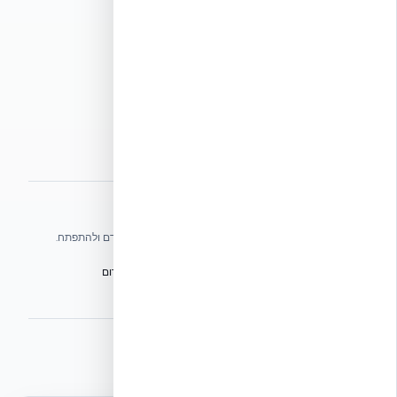
תנאי שימוש
מדיניות פרטיות
מדיניות עוגיות
הצהרת נגישות
מפת אתר
אתרי הקבוצה
אנו עושים כל שביכולתנו לעזור לענף הבנייה בישראל להתקדם ולהתפתח.
הפורום הישראלי לבנייה מתקדמת ועתיד הבנייה
מגילת הפורום
הישיבה המכוננת
BuildJob – לוח דרושים לענף הבנייה
⭐ נהנית מהשירות שלנו? נשמח לריוויו בגוגל!
השאירו לנו ביקורת ⭐