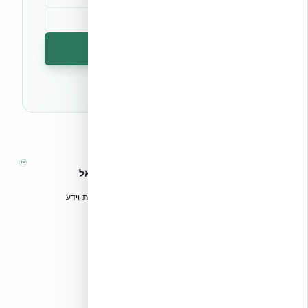
הרשמה לניוזלטר
🔒 לא נשלח ספאם. ניתן לבטל את המנוי בכל עת.
™
אקובילד – מערכות בנייה מתקדמות בישראל
טכנולוגיות בנייה מתקדמות, ספריות תכנון, הדרכה מקצועית וידע
הנדסי לאדריכלים, מהנדסים וקבלנים.
אקובילד סיסטם בע״מ
02-970-9705
info@ecobuild.co.il
שירות ארצי – כל אזורי הארץ