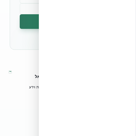
הרשמה לניוזלטר
🔒 לא נשלח ספאם. ניתן לבטל את המנוי בכל עת.
™
אקובילד – מערכות בנייה מתקדמות בישראל
טכנולוגיות בנייה מתקדמות, ספריות תכנון, הדרכה מקצועית וידע
הנדסי לאדריכלים, מהנדסים וקבלנים.
אקובילד סיסטם בע״מ
02-970-9705
info@ecobuild.co.il
שירות ארצי – כל אזורי הארץ