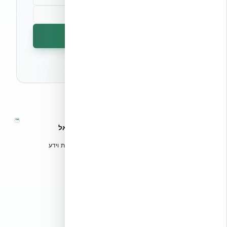
הרשמה לניוזלטר
🔒 לא נשלח ספאם. ניתן לבטל את המנוי בכל עת.
™
אקובילד – מערכות בנייה מתקדמות בישראל
טכנולוגיות בנייה מתקדמות, ספריות תכנון, הדרכה מקצועית וידע
הנדסי לאדריכלים, מהנדסים וקבלנים.
אקובילד סיסטם בע״מ
02-970-9705
info@ecobuild.co.il
שירות ארצי – כל אזורי הארץ