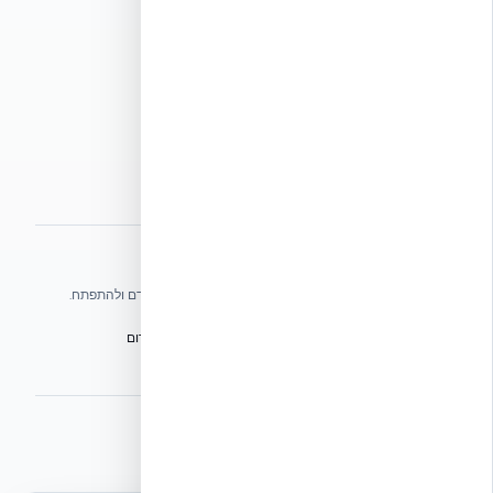
תנאי שימוש
מדיניות פרטיות
מדיניות עוגיות
הצהרת נגישות
מפת אתר
אתרי הקבוצה
אנו עושים כל שביכולתנו לעזור לענף הבנייה בישראל להתקדם ולהתפתח.
הפורום הישראלי לבנייה מתקדמת ועתיד הבנייה
מגילת הפורום
הישיבה המכוננת
BuildJob – לוח דרושים לענף הבנייה
⭐ נהנית מהשירות שלנו? נשמח לריוויו בגוגל!
השאירו לנו ביקורת ⭐