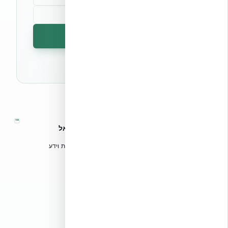
הרשמה לניוזלטר
🔒 לא נשלח ספאם. ניתן לבטל את המנוי בכל עת.
™
אקובילד – מערכות בנייה מתקדמות בישראל
טכנולוגיות בנייה מתקדמות, ספריות תכנון, הדרכה מקצועית וידע
הנדסי לאדריכלים, מהנדסים וקבלנים.
אקובילד סיסטם בע״מ
02-970-9705
info@ecobuild.co.il
שירות ארצי – כל אזורי הארץ