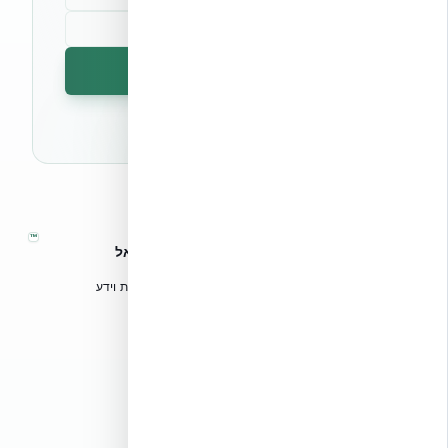
הרשמה לניוזלטר
🔒 לא נשלח ספאם. ניתן לבטל את המנוי בכל עת.
™
אקובילד – מערכות בנייה מתקדמות בישראל
טכנולוגיות בנייה מתקדמות, ספריות תכנון, הדרכה מקצועית וידע
הנדסי לאדריכלים, מהנדסים וקבלנים.
אקובילד סיסטם בע״מ
02-970-9705
info@ecobuild.co.il
שירות ארצי – כל אזורי הארץ