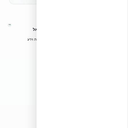
™
אקובילד – מערכות בנייה מתקדמות בישראל
טכנולוגיות בנייה מתקדמות, ספריות תכנון, הדרכה מקצועית וידע
הנדסי לאדריכלים, מהנדסים וקבלנים.
אקובילד סיסטם בע״מ
02-970-9705
info@ecobuild.co.il
שירות ארצי – כל אזורי הארץ
דרושים באקובילד
כלים מקצועיים