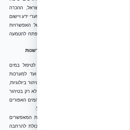
פשוט וזול יותר לצורך שימוש חוזר. בישראל, ההכרה
בפוטנציאל הזה מתפתחת, אך עדיין קיימים פערי ידע ויישום
שחשוב לגשר עליהם. ההבנה העמוקה של האפשרויות
הטכנולוגיות וההבטים הרגולטוריים היא המפתח להטמעה
מוצלחת ורווחית.
מעבר לפתרונות מיחזור קונבנציונליים: חדשנות
וטכנולוגיות מתקדמות
השוק מציע כיום מגוון רחב של מערכות לטיפול במים
אפורים, החל מפתרונות פשוטים יחסית ועד למערכות
מורכבות ומתקדמות, המשלבות טכנולוגיות טיהור ביולוגיות,
כימיות ופיזיקליות. הגישה המתקדמת דוגלת לא רק בטיהור
נקודתי, אלא בשילוב הוליסטי של מערכות המים האפורים
כחלק אינטגרלי מתכנון המבנה הירוק. זה כולל:
מערכות סינון וטיהור מודולריות:
פתרונות המאפשרים
התאמה למגוון גדלים וצורכי בניינים, עם יכולת להרחבה