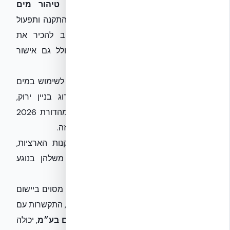
תקנות בריאות העם (התקנת מתקני טיהור מים
אפורים):
קובעות את התנאים והדרישות להתקנה ותפעול
של מערכות מים אפורים במבנים. חשוב להכיר את
ההיתרים הנדרשים (לרוב, היתר בנייה כולל גם אישור
למערכת מים אפורים).
תקן ישראלי 5281 לבנייה ירוקה:
מתייחס לשימוש במים
אפורים כחלק ממערך הקריטריונים לדירוג בניין ירוק,
ומעודד פתרונות חיסכון והתייעלות במים. מהדורת 2026
צפויה להציב דרישות מחמירות יותר בתחום זה.
הנחיות הרשויות המקומיות:
בנוסף לתקנות הארציות,
רשויות מקומיות רבות מפתחות מדיניות משלהן בנוגע
לשימוש במים אפורים, כולל תמריצים שונים.
אחד האתגרים המרכזיים הוא חוסר אחידות מסוים ביישום
ובהבנה של התקנות בין הרשויות השונות. לכן, התקשרות עם
גורמים בעלי ידע וניסיון, כמו
אקובילד סיסטם בע״מ
, יכולה