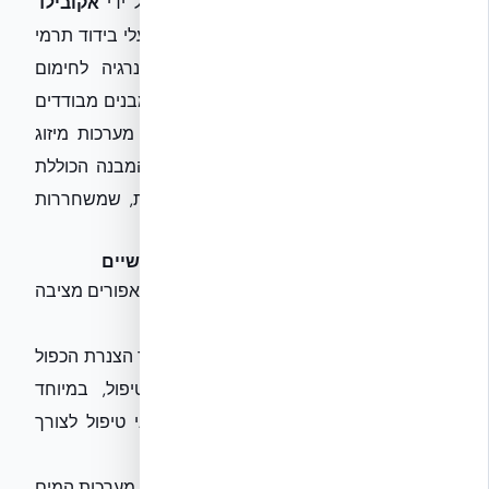
של המותג
NUDURA
, המופצות בישראל על ידי
אקובילד
סיסטם בע״מ
, מאפשרות לדוגמה קירות בעלי בידוד תרמי
אופטימלי. הדבר מפחית את צריכת האנרגיה לחימום
וקירור, וקשור בעקיפין גם לניהול מים, שכן מבנים מבודדים
היטב דורשים לעיתים פחות מים לתפעול מערכות מיזוג
(כמו במגדלי קירור) וכן תורמים לכלכלת המבנה הכוללת
בכך שהם מפחיתים הוצאות תפעול אחרות, שמשחררות
תקציב להשקעה במערכות מים אפורים.
אתגרי תכנון, ביצוע ותחזוקה: פתרונות מעשיים
לצד היתרונות הרבים, הטמעת מערכות מים אפורים מציבה
גם אתגרים תכנוניים, ביצועיים ותחזוקתיים:
תכנון מוקפד:
יש לתכנן מראש את כל מערך הצנרת הכפול
(אפורה ושחורה) ואת מיקום מתקני הטיפול, במיוחד
במבנים קיימים. יש לדאוג לנגישות למתקני טיפול לצורך
תחזוקה.
הפרדה נכונה:
הקפדה על הפרדה מלאה בין מערכות המים