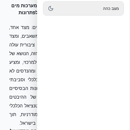
המהפכה הכחולה בענף הבנייה בישראל: מערכות מים
מצב כהה
אפורים חוסכות, יעילות ורווחיות – מעבר לפתרונות
מיחזור קונבנציונליים
ענף הבנייה הישראלי ניצב בפני צומת דרכים: מצד אחד,
צורך הולך וגובר לביסוס קיימות וחיסכון במשאבים, ומצד
שני – דרישות רגולטוריות מחמירות ותודעה ציבורית עולה
לחשיבות השמירה על הסביבה. בלב השיח הזה, הנושא של
מים אפורים ומערכות מיחזור מים הופך למרכזי, ומציע
הזדמנות אמיתית ליזמים, קבלנים, אדריכלים ומהנדסים לא
רק לעמוד בתקנים אלא גם לייצר ערך כלכלי וסביבתי
משמעותי. המאמר הזה לא יחזור על העקרונות הבסיסיים
של מים אפורים, אלא יצלול לעומקם של ההיבטים
האסטרטגיים, הטכנולוגיים המתקדמים והפוטנציאל הכלכלי
הגלום בהטמעת מערכות מיחזור מים מודרניות, תוך
התייחסות למציאות הייחודית של ענף הבנייה בישראל.