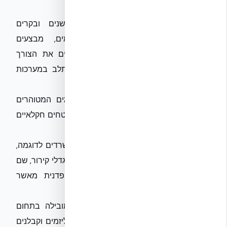
ושדרוג עתידיים.
מערכות בקרה חכמות:
שימוש בחיישנים ובקרים
אוטומטיים המנטרים את איכות המים, מבצעים
אופטימיזציה של תהליכי הטיפול ומפחיתים את הצורך
בתחזוקה ידנית. מערכות אלו יכולות להשתלב במערכות
ניהול בניין (BMS) קיימות או מתוכננות.
שילוב עם מערכות השקיה:
שימוש במים המטוהרים
להשקיית גינות, צמחייה בגגות ירוקים ואף שטחים חקלאיים
קטנים בפרויקטים של חקלאות עירונית.
מיזוג עם מערכות מיזוג אוויר:
בבנייני משרדים לדוגמה,
ניתן לשקול שימוש במים אפורים טפולים במגדלי קירור, שם
איכות המים הנדרשת לעיתים פחות קפדנית מאשר
לשימושי מים שוטפים.
חברות כמו
אקובילד סיסטם בע״מ
, המובילה בתחום
הבנייה הירוקה והקיימות בישראל, מציעות ליזמים וקבלנים