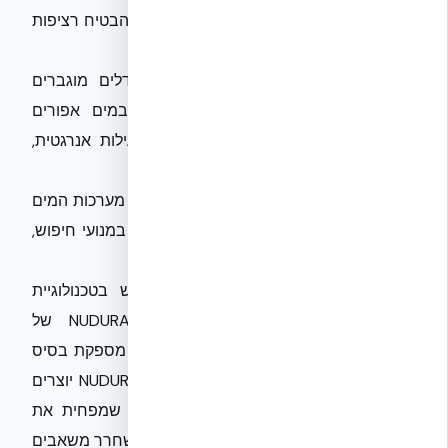
התרחשותן, ובכך להפחית עלויות תחזוקה ולהבטיח רציפות
תפעולית.
מודלים כלכליים מתקדמים:
פיתוח מודלים מוגברים
לקביעת ההחזר על ההשקעה בשימוש במים אפורים
משולבים עם מדדים של רווחה לדייר, יעילות אנרגטית,
וחיסכון כולל במשאבים.
שילוב עם פתרונות קצה:
שיתוף פעולה בין מערכות המים
האפורים למערכות קצה, כמו שירותי דאטה במנועי חיפוש,
יאפשר ניטור ובקרה מקצה לקצה.
בנייה בשיטות מתקדמות, כדוגמת שימוש בטכנולוגיית
NUDURA ICF (Insulated Concrete Forms) של
NUDURA
, מבית
אקובילד סיסטם בע״מ
, מספקת בסיס
עמיד ומבודד למבני העתיד. קירות ה-NUDURA ICF יוצרים
מעטפת בניין אטומה וללא גשרי קור, מה שמפחית את
הצורך באנרגיה לחימום וקירור. חיסכון זה משחרר משאבים