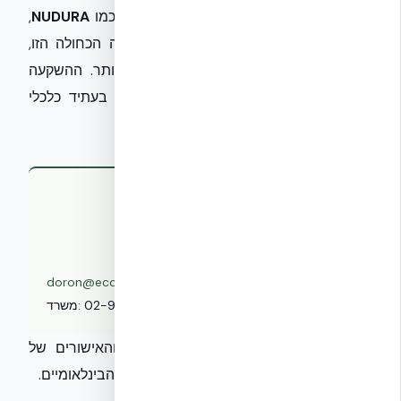
סיסטם בע״מ
, עם פתרונותיה המתקדמים כמו
NUDURA
,
מהוות שותף אסטרטגי בדרך אל המהפכה הכחולה הזו,
המבטיחה בנייה חכמה, חסכונית וירוקה יותר. ההשקעה
היום במערכות מים אפורים היא השקעה בעתיד כלכלי
וסביבתי טוב יותר.
לפרטים נוספים ולתגובות:
דורון ערוסי הלוי
מייסד ומנכ"ל, אקובילד סיסטם בע"מ
| נייד:
050-277-5200
|
doron@ecobuild.co.il
02-970-9705
משרד:
לקריאה נוספת: ראו את
עמוד התקנים והאישורים של
אקובילד
ואת
פירוט עמידות האש והאישורים הבינלאומיים
.