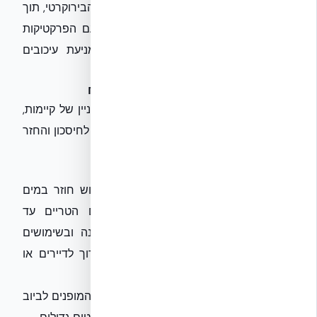
לקצר תהליכים ולסייע בניווט מוצלח במבוך הבירוקרטי, תוך
הבטחת עמידה מלאה בדרישות. היכרות עם הפרקטיקות
המיטביות והרגולציה העדכנית חיונית למניעת עיכובים
וקנסות.
היבטים כלכליים: ROI ויתרונות ארוכי טווח
ההשקעה במערכות מים אפורים אינה רק עניין של קיימות,
אלא גם החלטה עסקית נבונה עם פוטנציאל לחיסכון והחזר
השקעה (ROI) משמעותי.
יתרונות כלכליים ישירים ועקיפים:
הפחתה דרמטית בחשבונות המים:
שימוש חוזר במים
אפורים יכול להפחית את צריכת המים הטריים עד
כ-30%-50% ואף יותר, תלוי בסוג המבנה ובשימושים
המוגדרים. זהו חיסכון משמעותי לטווח ארוך לדיירים או
למתפעלים.
הפחתת אגרות ביוב:
הפחתת כמות המים המופנים לביוב