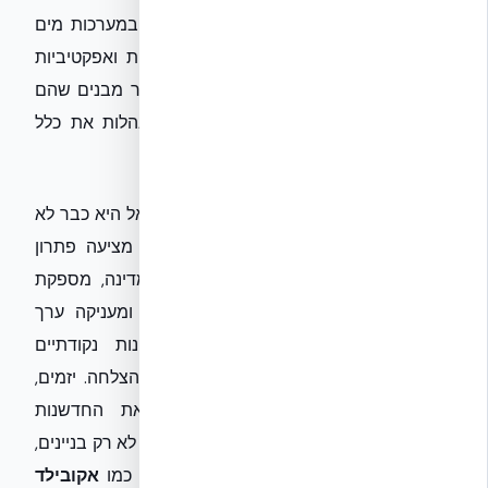
(כספיים ואנרגטיים) שניתן לנתב להשקעה במערכות מים
אפורים מתקדמות, וכך להגיע לרמת קיימות ואפקטיביות
אופטימלית של המבנה כולו. החזון הוא ליצור מבנים שהם
מערכות אקולוגיות קטנות בפני עצמן, המנהלות את כלל
משאביהן בצורה חכמה ויעילה.
סיכום ומסקנות
הטמעת מערכות מים אפורים בבנייה בישראל היא כבר לא
בגדר מותרות, אלא הכרח אסטרטגי. היא מציעה פתרון
חלקי אך משמעותי לאתגרי המים של המדינה, מספקת
יתרונות כלכליים ברורים ליזמים וקבלנים, ומעניקה ערך
מוסף ללקוחות הקצה. המעבר מפתרונות נקודתיים
למערכות משולבות וחכמות הוא המפתח להצלחה. יזמים,
קבלנים, אדריכלים ומהנדסים, ירתמו את החדשנות
הטכנולוגית וההבנה הרגולטורית, יוכלו לבנות לא רק בניינים,
אלא עתיד בר-קיימא יותר לישראל. חברות כמו
אקובילד