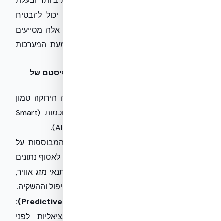
בע״מ
, המכירה את הטכנולוגיות המתקדמות ביותר ובעלת
ניסיון ביישום פרויקטים מורכבים בישראל, יכול להבטיח
תכנון, ביצוע ותחזוקה אופטימליים. פתרונות אלה מסייעים
להתגבר על אתגרים אלה ולהפוך את הטמעת המערכות
למוצלחת ובעלת קיימא.
המבט לעתיד: שילוב מים אפורים באקו-סיסטם של
בניינים חכמים
העתיד של מערכות המים האפורים בבנייה הירוקה טמון
בשילובן ההולך וגובר עם מערכות בניין חכמות (Smart
Building Systems) ויכולות בינה מלאכותית (AI).
אופטימיזציה מבוססת נתונים:
מערכות המבוססות על
חיישנים ו-IoT (האינטרנט של הדברים) יוכלו לאסוף נתונים
בזמן אמת על צריכת מים, איכות מים, ואף תנאי מזג אוויר,
ולבצע אופטימיזציה אוטומטית של תהליכי הטיפול וההשקיה.
תחזוקה חזויה (Predictive Maintenance):
האלגוריתמים יוכלו לזהות תקלות פוטנציאליות לפני