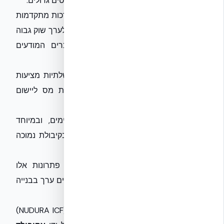
העירוני חוסכת באגרות ביוב, במיוחד בפרויקטים גדולים.
עלייה בערך הנכס:
בניין ירוק, המצויד במערכות מתקדמות
לחיסכון במים ואנרגיה, זוכה לעיתים קרובות לערך שוק גבוה
יותר ולביקוש רב יותר מצד קונים ושוכרים המודעים
לסביבה.
תמריצים ומענקים:
רשויות מקומיות וממשלתיות מציעות
לעיתים תמריצים כלכליים, מענקים והטבות מס ליישום
טכנולוגיות ירוקות, כולל מערכות מים אפורים.
חיסכון בעלויות תשתית:
במקרים מסוימים, ובמיוחד
בפיתוח תשתיות חדשות, ניתן לתכנן ביוב בקיבולת נמוכה
יותר, מה שמוביל לחיסכון בעלויות הקמה.
יתרון תחרותי:
יזמים וקבלנים המשלבים פתרונות אלו
מבדלים עצמם בשוק ומושכים לקוחות הרואים ערך בבנייה
ירוקה וחסכונית.
כדוגמה, מערכות תבניות הבידוד הקבועות (NUDURA ICF)