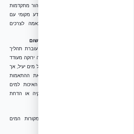
פתרונות חדשניים המשלבים טכנולוגיות טיהור מתקדמות
עם יעילות תפעולית גבוהה. השילוב של ידע מקומי עם
טכנולוגיות בינלאומיות משפר את ההתאמה לצרכים
הספציפיים של השוק הישראלי.
רגולציה ותקינה ישראלית: מפת דרכים ליישום
הרגולציה הישראלית בנושא מים אפורים עוברת תהליך
התפתחות מתמיד. תקן ישראלי 5281 לבנייה ירוקה מעודד
ואף מחייב במידה מסוימת התייחסות לניהול מים יעיל, אך
חשוב להבין את הפרטים הספציפיים ואת ההתאמות
הנדרשות. התקנות קובעות את דרישות האיכות למים
המטופלים בהתאם לייעודם (למשל, השקיה או הדחת
אסלות).
אבני דרך רגולטוריות מרכזיות:
חוק המים:
המסגרת הכללית לניהול מקורות המים
בישראל.