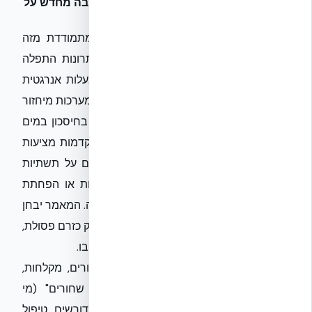
התמודדות עם אתגרי המים בישראל: חשיבה מחדש על
צריכה ושימוש
ישראל, בהיותה מדינה מדברית למחצה, מתמודדת מזה
עשורים עם אתגרי מים חמורים. בעוד פתרונות התפלה
פתרו חלק ניכר מהבעיה, הם אינם נקיים מעלות אנרגטית
וסביבתית. כאן נכנסת לתמונה חשיבותן של מערכות מיחזור
מים בתוך המבנה עצמו. אנו נתמקד לא רק בחיסכון במים
טריים, אלא בפוטנציאל שהטכנולוגיות המתקדמות מציעות
לשיפור איכות חיי הדיירים, הפחתת עומסים על תשתיות
הביוב העירוניות, ואף יצירת הכנסות עקיפות או הפחתת
הוצאות תפעול משמעותיות לאורך חיי המבנה. המאמר יבחן
את היתרונות של מים אפורים כמשאב, ולא רק כזרם פסולת,
ואת הדרכים שבהן ניתן למקסם את השימוש בו.
"מים אפורים" מוגדרים כמים שמקורם בכיורים, מקלחות,
אמבטיות ומכונות כביסה. בניגוד ל"מים שחורים" (מי
אסלות), הם מכילים פחות מזהמים ולכן דורשים טיפול