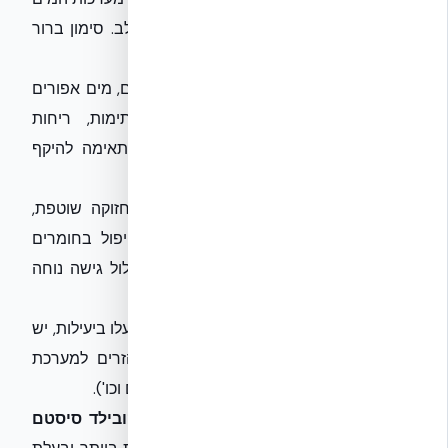
האפורים למים השחורים, למניעת זיהום צולב. סימון ברור
של הצנרת חיוני.
טיפול בשפכים:
למרות שהם פחות מזהמים, מים אפורים
עדיין דורשים טיפול נאות למניעת סתימות, ריחות
ודפורמציות. יש לבחור מערכת טיפול המתאימה להיקף
השימוש ולאיכות המים הנכנסים.
תחזוקה שוטפת:
מערכות אלו דורשות תחזוקה שוטפת,
כולל ניקוי פילטרים, בדיקות איכות מים וטיפול בחומרים
כימיים (במידת הצורך). תכנון נכון צריך לכלול גישה נוחה
לרכיבים אלו.
חינוך והסברה לדיירים:
כדי שהמערכות יפעלו ביעילות, יש
ליידע את הדיירים לגבי חומרים שאין להזרים למערכת
(למשל, חומרים כימיים מסוימים, שמן מנועים וכו').
שיתוף פעולה עם מומחים בתחום, כגון
אקובילד סיסטם