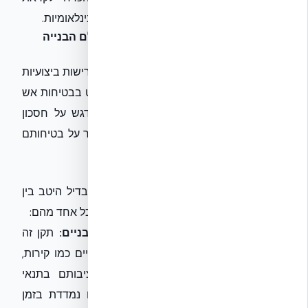
עמידה ביעדי האקלים הלאומיים ומחויבויות בינלאומיות.
תקני אש וחוזק מבני: עוגני הבטיחות בעולם הבנייה
הירוקה
אחד התחומים המרכזיים שבהם המעבר לדרישות ביצועיות
יבוא לידי ביטוי הוא בהיבטי הבטיחות, ובפרט בבטיחות אש
וחוזק מבני. בעוד שהבנייה הירוקה שמה דגש על חסכון
באנרגיה ובמשאבים, אי אפשר ואין להתפשר על בטיחותם
של הדיירים והמשתמשים במבנה.
תקני אש: מורכבות, דיוק ואחריות
בתחום בטיחות האש, על אנשי המקצוע להבדיל היטב בין
התקנים השונים ולהבין את היישום הנכון של כל אחד מהם:
ת"י 931 – עמידות אש של אלמנטים מבניים:
תקן זה
מתייחס ליכולת של אלמנטים קונסטרוקטיביים כמו קירות,
תקרות ועמודים לשמור על שלמותם ויציבותם בתנאי
שריפה, למשך פרק זמן מוגדר. עמידות זו נמדדת בזמן