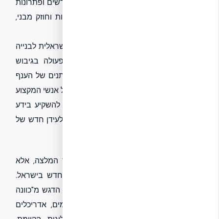
בנייה מעגלית, ניצול יעיל של משאבים מתחדשים ופתרונות
המשלבים פונקציונליות סביבתית עם בטיחות וחוזק מבני,
יהפכו למרכזיים.
הרגולטור, משרד השיכון והבינוי, המועצה הישראלית לבנייה
ירוקה וארגוני התקינה השונים משתפים פעולה בגיבוש
תקנים ופרוטוקולים שיענו על הצרכים המשתנים של הענף
ויקדמו את ישראל בחזית הבנייה העולמית. על אנשי המקצוע
בענף מוטלת האחריות לאמץ את השינויים, להשקיע בידע
ובטכנולוגיה, ולהוביל את הבנייה הישראלית לעידן חדש של
מצוינות.
סיכום
ת"י 5281 המעודכן לשנת 2026 אינו בגדר המלצה, אלא
סטנדרט ביצועי הכרחי לכל פרויקט בנייה חדש בישראל.
הוא קורא לשינוי תפיסתי עמוק, המעביר את הדגש מ"כוונה
ירוקה" ל"ביצועים מוכחים". על קבלנים, יזמים, אדריכלים