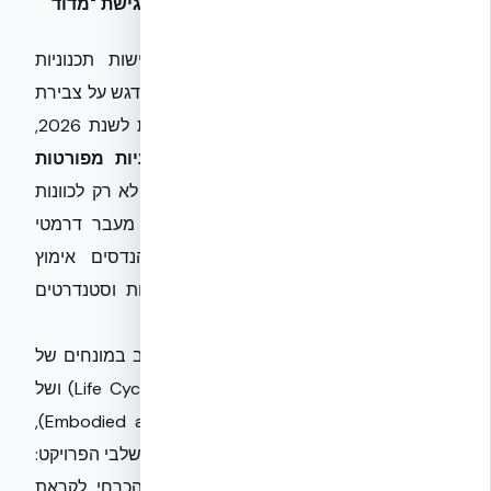
מהות השינוי: מגישת "עשה ואל תעשה" לגישת "מדוד
והשג"
עד כה, ת"י 5281 התמקד בעיקר בדרישות תכנוניות
ובתהליכי עבודה המכוונים לבנייה ירוקה, עם דגש על צבירת
נקודות במגוון קטגוריות. הגרסה המתגבשת לשנת 2026,
לעומת זאת, צפויה להציב
דרישות ביצועיות מפורטות
ומדידות
. המשמעות היא שהרגולטור יצפה לא רק לכוונות
טובות, אלא לתוצאות מוכחות בשטח. זהו מעבר דרמטי
שידרוש מקבלנים, יזמים, אדריכלים ומהנדסים אימוץ
טכנולוגיות מתקדמות, שיטות בנייה חדשניות וסטנדרטים
גבוהים יותר של בקרה ואיכות.
השינוי יחייב את כלל השחקנים בענף לחשוב במונחים של
מחזור חיי המבנה (Life Cycle Assessment - LCA) ושל
פליטות פחמן (Embodied and Operational Carbon),
תוך התייחסות למדדים ספציפיים לאורך כל שלבי הפרויקט:
תכנון, ביצוע, תפעול ותחזוקה. זהו מהלך הכרחי לקראת