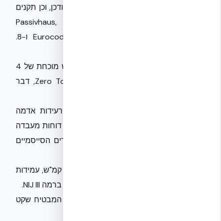
את הדרישות המחמירות של ת"י 5281 המעודכן, וכן תקנים
בינלאומיים מובילים כמו Passivhaus, Code for
Sustainable Homes Level 5-6 ו-Eurocode 2 ו-8.
בטיחות המבנה היא ליבת הפתרון:
עמידות אש:
NUDURA מספקת עמידות אש מוכחת של 4
שעות (בהתאם לת"י 931) ומוגדרת כ-Zero Toxic, דבר
קריטי לנוכח עדכוני ת"י 921 ות"י 755.
עמידות סיסמית:
המערכת עמידה בפני רעידות אדמה
בעוצמה של 8+ בסולם ריכטר, בהתבסס על דוחות מעבדה
מאיטליה, ומספקת פתרון אולטימטיבי לאזורים הסייסמיים
בישראל.
עמידות אקלימית:
עמידות לרוחות עד 402 קמ"ש, עמידות
בפני פיצוצים של 50 ליברות והגנה בליסטית ברמה NIJ III.
בידוד אקוסטי:
דירוג STC של 50-58+ dB המבטיח שקט
ופרטיות.