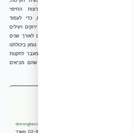
ומהנדסים לרתום את החדשנות הטכנולוגית הקיימת,
כדוגמת מערכות NUDURA ICF ופתרונות החיפוי
המתקדמים של אקובילד סיסטם בע״מ, כדי לעמוד
באתגרים אלו ולייצר מבנים שהם לא רק ירוקים ויעילים
אנרגטית, אלא גם בטוחים, חזקים ועמידים לאורך שנים
ארוכות. העתיד של הבנייה הירוקה בישראל טמון ביכולתנו
לאמץ את השינויים הללו באופן מושכל, ומעבר לתקנות
המחייבות, להבין את הערכים האמיתיים שהם מביאים
לצרכן ולסביבה.
לפרטים נוספים ולתגובות:
דורון ערוסי הלוי
מייסד ומנכ"ל, אקובילד סיסטם בע"מ
| נייד:
050-277-5200
|
doron@ecobuild.co.il
02-970-9705
משרד: