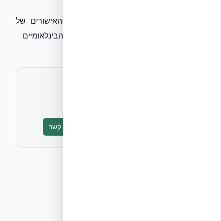
לקריאה נוספת: ראו את
עמוד התקנים והאישורים של
אקובילד
ואת
פירוט עמידות האש והאישורים הבינלאומיים
.
לתיאום ראיון או חומרים נוספים
אקובילד יח״צ
info@ecobuild.co.il
טופס יצירת קשר