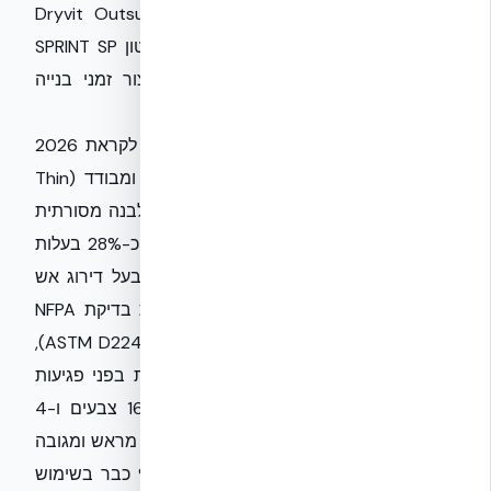
אקובילד מציעה גם את מערכת Dryvit Outsulation®
(EIFS) לחיפוי חוץ מבודד (R-20+), ואת בטון SPRINT SP
(B30-B60) המהיר ליישום, המאפשר קיצור זמני בנייה
ואפקטיביות גבוהה יותר.
חידוש נוסף מבית אקובילד סיסטם בע״מ לקראת 2026
הוא NewBrick® – חיפוי לבנים קל משקל ומבודד (Thin
Brick Veneer). ה-NewBrick® קל פי 10 מלבנה מסורתית
(0.16 ק"ג במקום 1.9 ק"ג), מציע חיסכון של כ-28% בעלות
קיר מותקנת ו-38% בעבודת התקנה. הוא בעל דירוג אש
Class A (ASTM E84), עבר בהצלחה את בדיקת NFPA
285, ספיגת מים מינימלית של כ-0.5% (ASTM D2247),
עמידות UV גבוהה (ASTM G155), ועמידות בפני פגיעות
(Gardner 48 in/lb). המערכת זמינה ב-16 צבעים ו-4
סדרות מידות, כוללת פאנלי Mosaic מוכנים מראש ומגובה
במערכת Tremco CPG מלאה. NewBrick® כבר בשימוש