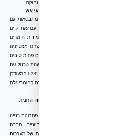
המבנה, תוך שילוב מעטפת מבנית מתקדמת וחזקה.
בידוד תרמי ואקוסטי: יחסי גומלין עם ביצועי אש
הדרישות לבידוד תרמי ואקוסטי, כפי שהן מתבטאות גם
ב
ת"י 1045
(בידוד תרמי), הולכות ומחמירות. עם זאת, קיים
מתח מובנה בין הצורך לבודד היטב לבין עמידות חומרים
ורכיבים לאש. חומרי בידוד מסוימים, אף שהם מצטיינים
במאפיינים תרמיים, עלולים להיות בעלי נתונים פחות טובים
בהיבטי בטיחות אש. כאן נכנס לתמונה חדשנות טכנולוגית
המאפשרת שילוב אופטימלי של ביצועים. ת"י 5281 המעודכן
יחייב גישה הוליסטית לנושא, הדורשת מבחירה בחומרי גלם
ועד לפרטי ביצוע, להתייחס לכלל ההיבטים.
NUDURA ICF ו-אקובילד סיסטם בע״מ: חוד החנית
בבנייה ירוקה ומוגנת בישראל
בתוך סביבה רגולטורית משתנה ותובענית זו, פתרונות בנייה
חדשניים ומולטי-דיסציפלינריים הופכים לחיוניים. חברת
אקובילד סיסטם בע״מ
, היבואנית הבלעדית של מערכות