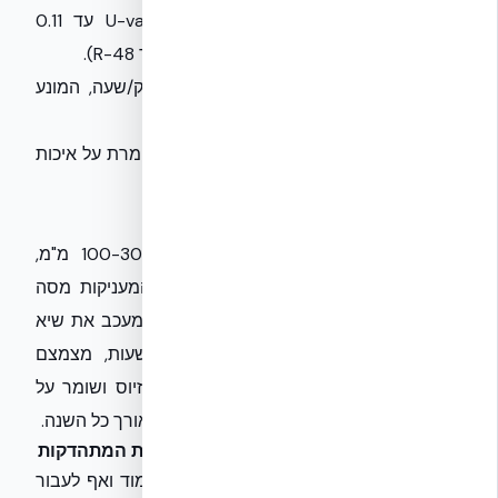
בידוד:
תרמי ואקוסטי אופטימלי, עם U-value עד 0.11
W/m²·K בסדרת Plus+ ו-R-24 סטנדרטי (עד R-48).
מחסום אוויר:
לאטימות מרבית, 0.35 מ"ק/שעה, המונע
איבודי אנרגיה ומקדם נוחות תרמית.
שכבת בקרה באדים:
מונעת עיבוי פנימי ושומרת על איכות
האוויר והמבנה.
נקודות עגינה:
לחיפויים וגימורים שונים.
ליבות הבטון במערכת NUDURA בנות 100-305 מ"מ,
מוגנות ב-EPS בעובי 6.7 ס"מ מכל צד, המעניקות מסה
תרמית גבוהה של 480 ק"ג/מ"ר. שילוב זה מעכב את שיא
חום הסביבה להיכנס למבנה בכ-6-8 שעות, מצמצם
תנודות טמפרטורה יומיות בכ-8 מעלות צלזיוס ושומר על
טמפרטורה יציבה של כ-24 מעלות צלזיוס לאורך כל השנה.
NUDURA ICF: מענה לדרישות הרגולטוריות המתהדקות
המערכת של NUDURA מתוכננת מראש לעמוד ואף לעבור