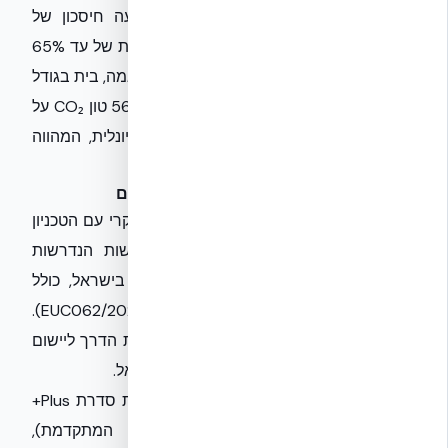
בהיבט הסביבתי והכלכלי, NUDURA מציעה חיסכון של
כ-72% באנרגיה תפעולית, עם הפחתה כוללת של עד 65%
בפליטות CO₂ לאורך מחזור חיי המבנה. לדוגמה, בית בגודל
100 מ"ר הבנוי בשיטת NUDURA פולט כ-56.4 טון CO₂ על
פני עשור, לעומת 76.7 טון בבנייה קונבנציונלית, המהווה
חיסכון של כ-26%.
שיתוף פעולה עם הטכניון וחידושים נוספים
אקובילד סיסטם בע״מ, בשיתוף פעולה מחקרי עם הטכניון
החל משנת 2016, השלימה את כל דרישות הנדרשות
לאישור שיטת NUDURA ICF לבנייה רוויה בישראל, כולל
מחקר מקיף של EUCENTRE (פרוטוקול EUC062/2024E).
אנו ממתינים לאישור הרשמי, אשר יסלול את הדרך ליישום
נרחב של השיטה בפרויקטים למגורים בישראל.
בנוסף למערכות NUDURA ICF (הכוללות את סדרת Plus+
הייעודית ל-R-48 ואת ה-One Series המתקדמת),