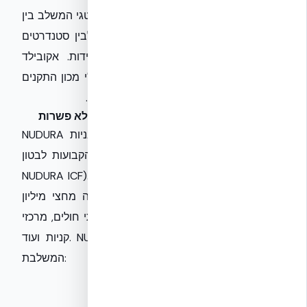
NUDURA ICF לישראל, מציעה פתרון אסטרטגי המשלב בין
דרישות הבנייה הירוקה המחמירות ביותר לבין סטנדרטים
בלתי מתפשרים של בטיחות, חוזק ועמידות. אקובילד
סיסטם בע״מ מוסמכת ISO 9001:2015 ע"י מכון התקנים
הישראלי, עדות למחויבותה לאיכות ולמצוינות.
NUDURA ICF: מערכת 6-in-1 לביצועים ללא פשרות
NUDURA הוא מותג טכנולוגי פורץ דרך בתחום תבניות
הבידוד הקבועות לבטון (Insulated Concrete Forms –
NUDURA ICF). המערכת פועלת בהצלחה בפריסה עולמית
רחבה, בלמעלה מ-86 מדינות ועם למעלה מחצי מיליון
יחידות דיור, בתי ספר, בסיסים צבאיים, בתי חולים, מרכזי
קניות ועוד. NUDURA ICF מציעה מערכת 6-in-1 מקיפה
המשלבת:
תבניות:
לתהליך יציקה פשוט ויעיל.
מבנה קיר:
עמיד ויציב.