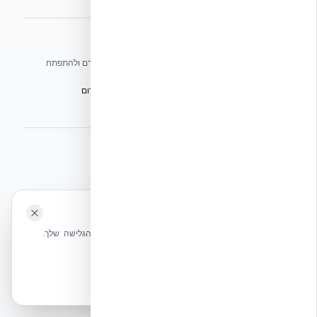
אתרי הקבוצה
אנו עושים כל שביכולתנו לעזור לענף הבנייה בישראל להתקדם ולהתפתח.
הפורום הישראלי לבנייה מתקדמת ועתיד הבנייה
מגילת הפורום
הישיבה המכוננת
BuildJob – לוח דרושים לענף הבנייה
⭐ נהנית מהשירות שלנו? נשמח לריוויו בגוגל!
השאירו לנו ביקורת ⭐
🍪 האתר משתמש בעוגיות
אקובילד ישראל | אקובילד סיסטם בע״מ – האתר הרשמי
שלחו הודעה
אנחנו משתמשים בעוגיות כדי לשפר את חווית הגלישה שלך.
בונים בית בכל הארץ בשיטת NUDURA ICF – האתר הרשמי של אקובילד,
מדיניות עוגיות
היבואנית הבלעדית בישראל
אשר הכל
הכרחיות בלבד
© 2026 אקובילד. כל הזכויות שמורות.