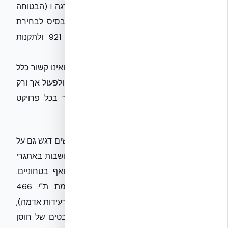
הנפלטת ורעילות התוצרים. הסיווג נע בין דרגה I (הבטוחה
ביותר) לדרגה VI (הדליקה ביותר), ומהווה בסיס לבחירת
חומרי גמר וחיפוי בהתאם לדרישות ת"י 921 ולתקנות
הבנייה.
חשוב להדגיש כי
ת"י 930
מתייחס לחלונות ואינו קשור כלל
לנושאי אש. יש להימנע מבלבול בין התקנים ולפעול אך ורק
לפי ההנחיות המקצועיות המחמירות ביותר בכל פרויקט
בנייה.
חוזק מבני: מעבר למינימום
לצד דרישות האש, ת"י 5281 המעודכן צפוי לשים דגש גם על
עמידות ויציבות המבנה לאורך זמן, תוך התחשבות באתגרי
אקלים (רוחות, סופות), איומים סייסמיים ואף בטחוניים.
התקנים הקונסטרוקטיביים הקיימים, כדוגמת
ת"י 466
(בטון), ועתידים גם
ת"י 413
(תכן עמיד בפני רעידות אדמה),
יקבלו משנה תוקף והתייחסות למכלול ההיבטים של חוסן