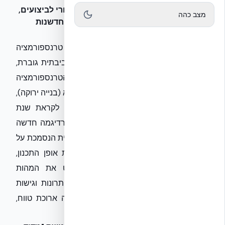
ת"י 5281 המעודכן 2026: רוחב פס רגולטורי לביצועים,
מצב כהה
לא רק לכוונה – אתגרים ופתרונות בראי החדשנות
הבנייתית בישראל
ענף הבנייה הישראלי עובר בשנים האחרונות טרנספורמציה
משמעותית, המונעת משילוב של מודעות סביבתית גוברת,
לחץ רגולטורי והצורך ביעילות כלכלית. בלב הטרנספורמציה
הזו עומד
תקן ישראלי 5281
– בנייה בת קיימא (בנייה ירוקה),
אשר צפוי לעבור עדכון מהותי ופונקציונלי לקראת שנת
2026. העדכון אינו רק שינוי קוסמטי, אלא פרדיגמה חדשה
שתעמיק את הדרישות, תעבור מגישה איכותית הנסמכת על
כוונות לגישה כמותית ביצועית שתשנה את אופן התכנון,
הביצוע והבקרה בענף. מאמר זה יפרט את המהות
האסטרטגית של השינויים הצפויים, ויציג פתרונות וגישות
חדשניות להתמודדות עם האתגרים בראייה ארוכת טווח,
בדגש על תקני אש, בידוד תרמי וחוזק מבני.