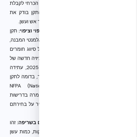
(לדוגמה: 90 דקות, 120 דקות) ומהווה תנאי הכרחי לקבלת
טופס 4 ולאישור שירותי כבאות והצלה. התקן בודק את
תפקוד האלמנט כולו, כולל יכולתו למנוע מעבר אש ועשן.
ת"י 921 – בטיחות אש של חומרי גמר, חיפוי וציפוי:
תקן
זה מתמקד בחומרים המצפים ומחפים את אלמנטי המבנה,
בין אם בפנים ובין אם בחוץ. הוא מבוסס על סיווג חומרים
לפי תגובתם בשריפה בהתאם ל
ת"י 755
. רביזיה חדשה של
ת"י 921, הצפויה להיכנס לתוקף באפריל 2025, עתידה
לאמץ סטנדרטים בינלאומיים מחמירים יותר, בדומה לתקן
NFPA (National Fire Protection Association)
האמריקאי. הדבר מצביע על כיוון ברור להחמרה בדרישות
גם עבור חומרי גמר, מה שישפיע באופן ישיר על בחירתם
בשלב התכנון והביצוע.
ת"י 755 – סיווג חומרי בנייה לפי תגובתם בשריפה:
זהו
תקן בסיסי המסווג חומרים לפי דרגות דליקות, כמות עשן