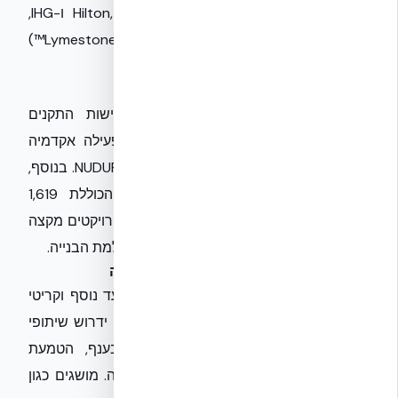
ברשתות מלונות יוקרתיות כמו Hilton, Marriott ו-IHG,
ובקרוב יהיו זמינים גם דגמי אבן ירושלמית (Lymestone™)
שישתלבו באופן מושלם בנוף הישראלי.
הכשרת קבלנים וליווי מקצועי
כדי להבטיח יישום מוצלח ותואם לדרישות התקנים
המתפתחים,
אקובילד סיסטם בע״מ
מפעילה אקדמיה
מקצועית להכשרת קבלנים ובונים לשיטת NUDURA. בנוסף,
החברה מציעה ספריית DWG עשירה הכוללת 1,619
מסמכים טכניים ו-798 פרטי CAD, ומלווה פרויקטים מקצה
לקצה, החל משלב התכנון המוקדם ועד להשלמת הבנייה.
מבט לעתיד: בנייה מעגלית ושיתופי פעולה
העדכון של ת"י 5281 לקראת 2026 הוא צעד נוסף וקריטי
בדרך לעתיד בנייה בת קיימא בישראל. הוא ידרוש שיתופי
פעולה הדוקים יותר בין כל הגורמים בענף, הטמעת
טכנולוגיות מתקדמות וחשיבה מחוץ לקופסה. מושגים כגון