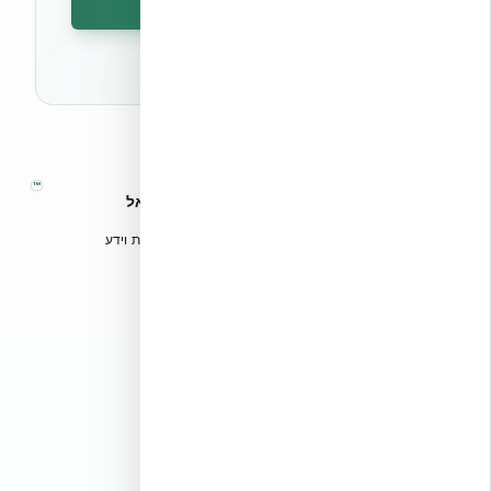
הרשמה לניוזלטר
🔒 לא נשלח ספאם. ניתן לבטל את המנוי בכל עת.
™
אקובילד – מערכות בנייה מתקדמות בישראל
טכנולוגיות בנייה מתקדמות, ספריות תכנון, הדרכה מקצועית וידע
הנדסי לאדריכלים, מהנדסים וקבלנים.
אקובילד סיסטם בע״מ
02-970-9705
info@ecobuild.co.il
שירות ארצי – כל אזורי הארץ
דרושים באקובילד