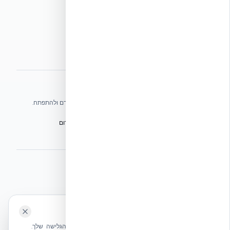
מדיניות עוגיות
הצהרת נגישות
מפת אתר
אתרי הקבוצה
אנו עושים כל שביכולתנו לעזור לענף הבנייה בישראל להתקדם ולהתפתח.
הפורום הישראלי לבנייה מתקדמת ועתיד הבנייה
מגילת הפורום
הישיבה המכוננת
BuildJob – לוח דרושים לענף הבנייה
⭐ נהנית מהשירות שלנו? נשמח לריוויו בגוגל!
השאירו לנו ביקורת ⭐
🍪 האתר משתמש בעוגיות
אקובילד ישראל | אקובילד סיסטם בע״מ – האתר הרשמי
שלחו הודעה
אנחנו משתמשים בעוגיות כדי לשפר את חווית הגלישה שלך.