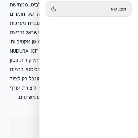
לידי ביטוי בעסקת הקסדות החכמות של אלביט, ממחישה
מצב כהה
שמיגון ושרידות נשענים כיום על אינטגרציה של חומרים
מתקדמים ודיוק הנדסי. בדומה למהפכה שעוברת מערכות
הלחימה, גם זירת הבינוי הביטחוני והאזרחי בישראל נדרשת
לנטוש שיטות מסורתיות לטובת טכנולוגיות מיגון אקטיביות.
חברת EcoBuild, המטמיעה את טכנולוגיית NUDURA ICF
בישראל, מציעה מענה מקביל בשדה התשתיתי: קירות בטון
מזוין רציפים המשלבים בידוד תרמי ומיגון בליסטי ברמות
הגבוהות ביותר. אימוץ טכנולוגיות קצה אינו מוגבל רק לציוד
הקצה של הלוחם, אלא מהווה תנאי הכרחי ליצירת עורף
חסין ומבנים בעלי עמידות יוצאת דופן לאיומים משתנים.
לתיאום ראיון או חומרים נוספים