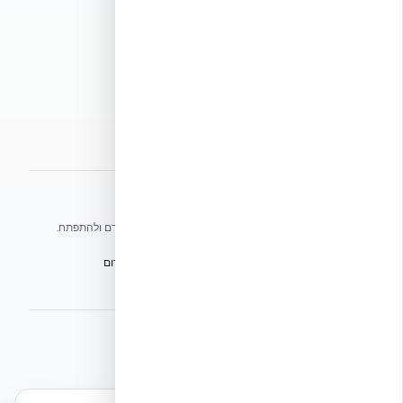
תנאי שימוש
מדיניות פרטיות
מדיניות עוגיות
הצהרת נגישות
מפת אתר
אתרי הקבוצה
אנו עושים כל שביכולתנו לעזור לענף הבנייה בישראל להתקדם ולהתפתח.
הפורום הישראלי לבנייה מתקדמת ועתיד הבנייה
מגילת הפורום
הישיבה המכוננת
BuildJob – לוח דרושים לענף הבנייה
⭐ נהנית מהשירות שלנו? נשמח לריוויו בגוגל!
השאירו לנו ביקורת ⭐