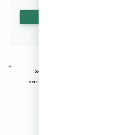
הרשמה לניוזלטר
🔒 לא נשלח ספאם. ניתן לבטל את המנוי בכל עת.
™
אקובילד – מערכות בנייה מתקדמות בישראל
טכנולוגיות בנייה מתקדמות, ספריות תכנון, הדרכה מקצועית וידע
הנדסי לאדריכלים, מהנדסים וקבלנים.
אקובילד סיסטם בע״מ
02-970-9705
info@ecobuild.co.il
שירות ארצי – כל אזורי הארץ