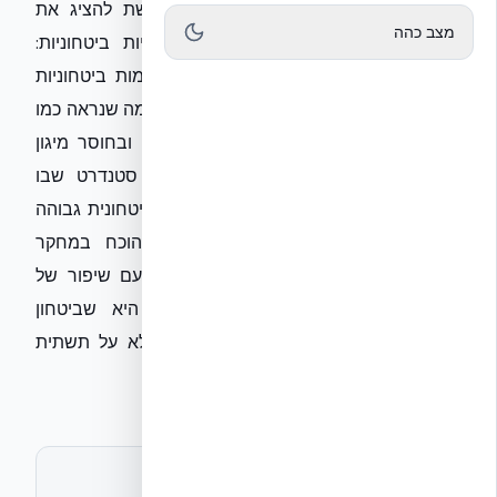
תקציבי — אקובילד סיסטם בע״מ מבקשת להציג את
מצב כהה
עמדתה המקצועית בנושא תקצוב תשתיות ביטחוניות:
בפועל בשטח, פערים תקציביים ודחיית יוזמות ביטחוניות
הם תוצאה של תכנון שאינו רואה את הנולד. מה שנראה כמו
חיסכון בטווח הקצר, עולה ביוקר בתחזוקה ובחוסר מיגון
מערכתי. אקובילד סיסטם בע״מ מציגה סטנדרט שבו
השלד המונוליטי מספק עמידות סייסמית וביטחונית גבוהה
משמעותית מבנייה קונבנציונלית, כפי שהוכח במחקר
EUCENTRE (פרוטוקול EUC062/2024E) עם שיפור של
87% בדוקטיליות. המשמעות האמיתית היא שביטחון
תושבים אינו יכול להישען על הבטחות, אלא על תשתית
הנדסית רציפה ועמידה.
לתיאום ראיון או חומרים נוספים