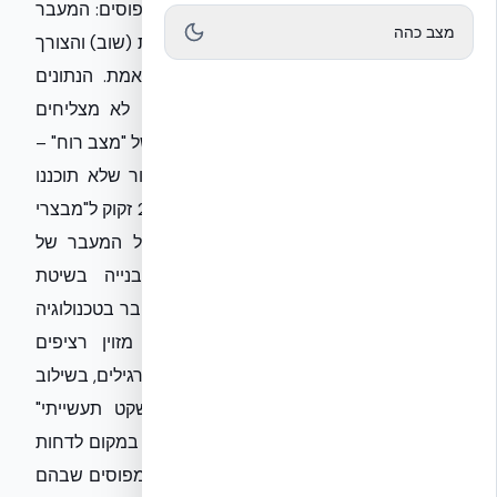
מפספסים פיל לבן שנמצא ממש בתוך הקמפוסים: המעבר
מצב כהה
הכפוי של הסטודנטים ללמידה מרחוק מהבית (שוב) והצורך
הנואש במרחבי למידה מוגנים ושקטים באמת. הנתונים
המדאיגים שמראים כי 82% מהסטודנטים לא מצליחים
ללמוד בצל האיום האיראני, הם לא רק עניין של "מצב רוח" –
אלא תוצאה של סביבת מגורים ומבני ציבור שלא תוכננו
לאיום מתמשך. הסטודנט הישראלי של 2024 זקוק ל"מבצרי
למידה". אני מציע זווית ניתוח מקצועית על המעבר של
מוסדות האקדמיה ומתחמי המעונות לבנייה בשיטת
NUDURA ICF (תבניות יציקה מבודדות). מדובר בטכנולוגיה
שמשנה את כללי המשחק: קירות בטון מזוין רציפים
שמספקים מיגון הדף מעבר לתקני הממ"ד הרגילים, בשילוב
בידוד תרמי ואקוסטי קיצוני שמאפשר "שקט תעשייתי"
ללמידה גם כשהרחוב בחוץ רועש או מאוים. במקום לדחות
סמסטרים, הגיע הזמן לדבר על איך בונים קמפוסים שבהם