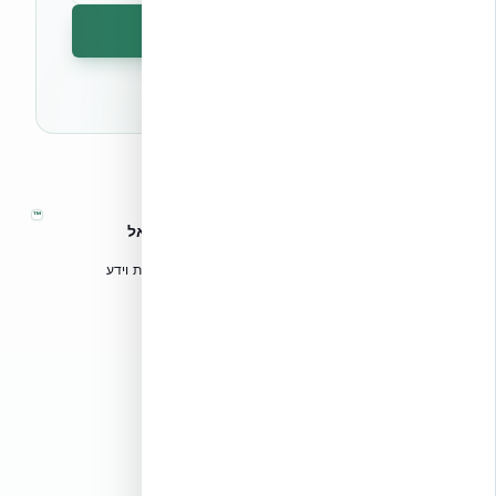
הרשמה לניוזלטר
🔒 לא נשלח ספאם. ניתן לבטל את המנוי בכל עת.
™
אקובילד – מערכות בנייה מתקדמות בישראל
טכנולוגיות בנייה מתקדמות, ספריות תכנון, הדרכה מקצועית וידע
הנדסי לאדריכלים, מהנדסים וקבלנים.
אקובילד סיסטם בע״מ
02-970-9705
info@ecobuild.co.il
שירות ארצי – כל אזורי הארץ
דרושים באקובילד