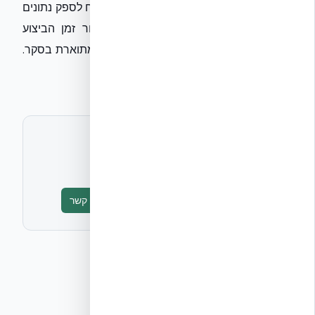
הסטודנט מרגיש בטוח פיזית ומנטלית. אשמח לספק נתונים
על מהירות הבנייה של חללים כאלו (קיצור זמן הביצוע
ב-40%) וכיצד הם נותנים מענה למצוקה המתוארת בסקר.
זמין לשיחה ופרטים נוספים.
לתיאום ראיון או חומרים נוספים
אקובילד יח״צ
info@ecobuild.co.il
טופס יצירת קשר