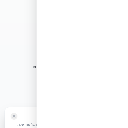
מדיניות פרטיות
מדיניות עוגיות
הצהרת נגישות
מפת אתר
אתרי הקבוצה
הפורום הישראלי לבנייה מתקדמת ועתיד הבנייה
מגילת הפורום
הישיבה המכוננת
⭐ נהנית מהשירות שלנו? נשמח לריוויו בגוגל!
השאירו לנו ביקורת ⭐
🍪 האתר משתמש בעוגיות
אקובילד ישראל | אקובילד סיסטם בע״מ – האתר הרשמי
שלחו הודעה
אנחנו משתמשים בעוגיות כדי לשפר את חווית הגלישה שלך.