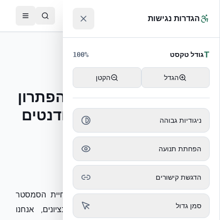
לג לתוכן הראשי
™
הגדרות נגישות
חזרה לחדר העיתונות
T
גודל טקסט
100
%
פיצ'
10/03/2026
הגדל
הקטן
פיץ׳: מבצרי אקדמיה: הפתרון
ההנדסי למצוקת הסטודנטים
ניגודיות גבוהה
בזמן מלחמה
הפחתת תנועה
הורד כ-DOCX
הדגשת קישורים
שלום רב, בעוד שהדיון הציבורי סביב דחיית הסמסטר
סמן גדול
באוניברסיטאות מתמקד בלוגיסטיקה ובציונים, אנחנו