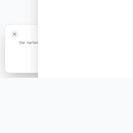
⭐ נהנית מהשירות שלנו? נשמח לריוויו בגוגל!
השאירו לנו ביקורת ⭐
🍪 האתר משתמש בעוגיות
אקובילד ישראל | אקובילד סיסטם בע״מ – האתר הרשמי
שלחו הודעה
אנחנו משתמשים בעוגיות כדי לשפר את חווית הגלישה שלך.
בונים בית בכל הארץ בשיטת NUDURA ICF – האתר הרשמי של אקובילד,
מדיניות עוגיות
היבואנית הבלעדית בישראל
אשר הכל
הכרחיות בלבד
© 2026 אקובילד. כל הזכויות שמורות.
פוסט לינקדאין: האם ידעתם שבנייה בטכנולוגיית
NUDURA ICF משפרת את עמידות המבנה לרעידות אדמה
בכמעט 90%?
תגובה
בעולם שבו הבנייה הרוויה בישראל מחפשת פתרונות