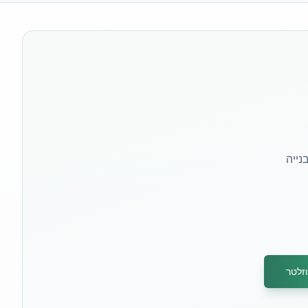
נייה
זלטר