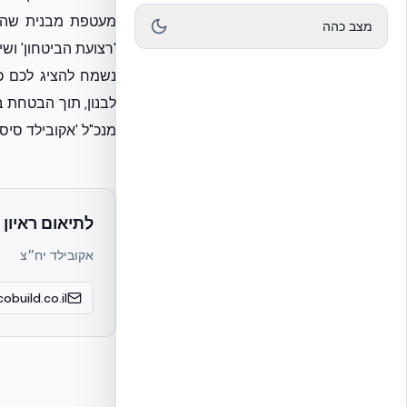
מעטפת מבנית שהוכ
מצב כהה
'רצועת הביטחון' וש
נשמח להציג לכם כ
לבנון, תוך הבטחת ב
מנכ"ל 'אקובילד סיס
לתיאום ראיון 
אקובילד יח״צ
obuild.co.il