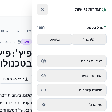
לג לתוכן הראשי
™
הגדרות נגישות
T
גודל טקסט
100
%
חזרה לחדר העיתונו
הגדל
הקטן
פיצ'
29/03/2026
פיץ׳: פיץ
בטכנולוג
ניגודיות גבוהה
הפחתת תנועה
הורד כ-DOCX
הדגשת קישורים
שלום, בעקבות דברי
הקריטית: כיצד בונ
סמן גדול