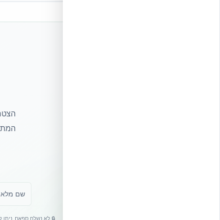
הצטרפ
המתקד
🔒 לא נשלח ספאם. ניתן 