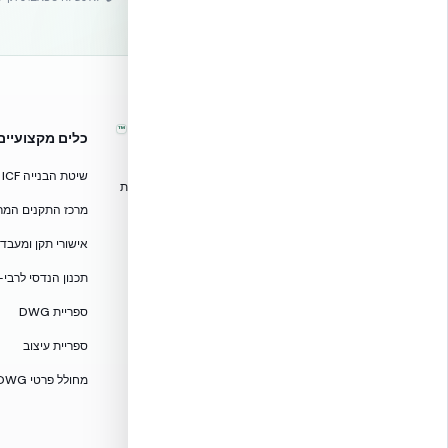
™
אקובילד – מערכות בנייה מתקדמות
כלים מקצועיים
בישראל
שיטת הבנייה ICF
טכנולוגיות בנייה מתקדמות, ספריות תכנון, הדרכה מקצועית
וידע הנדסי לאדריכלים, מהנדסים וקבלנים.
מרכז התקנים המרוכז — CF
אקובילד סיסטם בע״מ
אישורי תקן ומעבדות — 705
02-970-9705
תכנון הנדסי לרבי-
info@ecobuild.co.il
ספריית DWG
שירות ארצי – כל אזורי הארץ
ספריית עיצוב
דרושים באקובילד
מחולל פרטי DWG