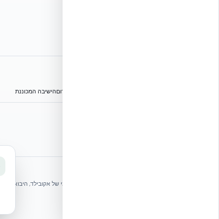
אתרי הקבוצה
הפורום הישראלי לבנייה מתקדמת ועתיד הבנייה
מגילת הפורום
הישיבה המכוננת
⭐ נהנית מהשירות שלנו? נשמח לריוויו בגוגל!
שלחו הודעה
אקובילד ישראל | אקובילד סיסטם בע״מ – האתר הרשמי
בונים בית בכל הארץ בשיטת NUDURA ICF – האתר הרשמי של אקובילד, היבואנית הבלעדית בישראל
© 2026 אקובילד. כל הזכויות שמורות.