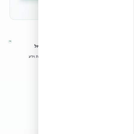
🔒 לא נשלח ספאם. ניתן לבטל את המנוי בכל עת.
™
אקובילד – מערכות בנייה מתקדמות בישראל
טכנולוגיות בנייה מתקדמות, ספריות תכנון, הדרכה מקצועית וידע
הנדסי לאדריכלים, מהנדסים וקבלנים.
אקובילד סיסטם בע״מ
02-970-9705
info@ecobuild.co.il
שירות ארצי – כל אזורי הארץ
דרושים באקובילד