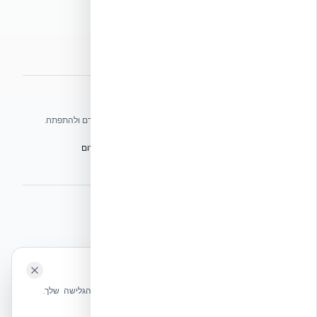
הצהרת נגישות
מפת אתר
אתרי הקבוצה
אנו עושים כל שביכולתנו לעזור לענף הבנייה בישראל להתקדם ולהתפתח.
הפורום הישראלי לבנייה מתקדמת ועתיד הבנייה
מגילת הפורום
הישיבה המכוננת
BuildJob – לוח דרושים לענף הבנייה
⭐ נהנית מהשירות שלנו? נשמח לריוויו בגוגל!
השאירו לנו ביקורת ⭐
🍪 האתר משתמש בעוגיות
אקובילד ישראל | אקובילד סיסטם בע״מ – האתר הרשמי
שלחו הודעה
אנחנו משתמשים בעוגיות כדי לשפר את חווית הגלישה שלך.
בונים בית בכל הארץ בשיטת NUDURA ICF – האתר הרשמי של אקובילד,
מדיניות עוגיות