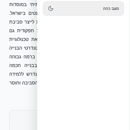
הנטל הנפשי, אלא גם את הפער התשתיתי במוסדות
מצב כהה
האקדמיים וביחידות המגורים של הסטודנטים בישראל.
בעת הנוכחית, ביטחון ורווחה תלויים ביכולת לייצר סביבת
שהייה שקטה וממוגנת המאפשרת רציפות תפקודית גם
תחת איום. חברת EcoBuild, המטמיעה את טכנולוגיית
NUDURA ICF, קוראת לבחינה מחדש של סטנדרטי הבנייה
במוסדות חינוך, כך שישלבו בידוד אקוסטי ברמה גבוהה
ועמידות מבנית מתקדמת. רק השקעה בבנייה חכמה
ובטוחה תאפשר לסטודנטים את השקט הנדרש ללמידה
בחירום, תוך צמצום משמעותי של הפרעות הסביבה וחוסר
הוודאות.
לתיאום ראיון או חומרים נוספים