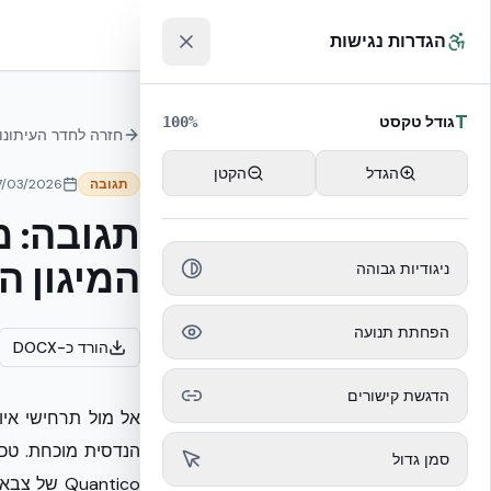
לג לתוכן הראשי
™
הגדרות נגישות
T
גודל טקסט
100
%
חזרה לחדר העיתונו
הגדל
הקטן
תגובה
7/03/2026
המיגון ה
ניגודיות גבוהה
הפחתת תנועה
הורד כ-DOCX
הדגשת קישורים
אל מול תרחישי איו
סמן גדול