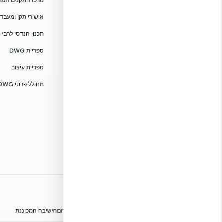
מרכז התקנים המרוכז — CF
אקובילד סיסטם בע״מ
אישורי תקן ומעבדות — 705
02-970-9705
תכנון הנדסי לרבי-
info@ecobuild.co.il
ספריית DWG
שירות ארצי – כל אזורי הארץ
ספריית עיצוב
דרושים באקובילד
מחולל פרטי DWG
אתרי הקבוצה
הפורום הישראלי לבנייה מתקדמת ועתיד הבנייה
מגילת הפורום
הישיבה המכוננת