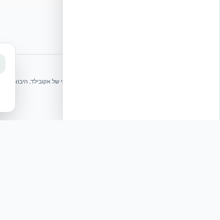
⭐ נהנית מהשירות שלנו? נשמח לריוויו בגוגל!
שלחו הודעה
אקובילד ישראל | אקובילד סיסטם בע״מ – האתר הרשמי
בונים בית בכל הארץ בשיטת NUDURA ICF – האתר הרשמי של אקובילד, היבואנית הבלעדית בישראל
© 2026 אקובילד. כל הזכויות שמורות.
תגובה: מענה מקצועי EcoBuild Intel: חשיבות המיגון המונוליטי והחוסן המבני
תגובה
אל מול תרחישי איום מורכב
טכנולוגיית NUDURA ICF, הנבנית כליבת בטון מזוין מונולי…