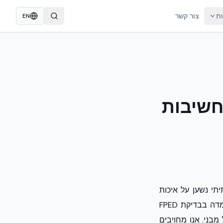
ות
צור קשר
EN
: מענה מקצועי EcoBuild Intel: חשיבות
תי נשען על איכות
הנדסית מוכחת. טכנולוגיית NUDURA ICF, הנבנית כליבת בטון מזוין מונוליטית באתר, עמדה בבדיקת FPED
אונד TNT במרחק 1.83 מטר ללא כשל מבני. אנו מחויבים