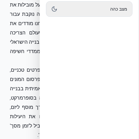
רייטינג כמו 'הזמר במסכה' או שידורי ליגת העל מובילות את
מצב כהה
מדדי האפקטיביות בפרסום, מעוררים שאלה נוקבת עבור
העוסקים בענף הבנייה והתשתיות: האם אנחנו מודדים את
ההצלחה שלנו בכלים הנכונים? בעוד שעולם הצריכה
הפרטית רודף אחרי 'עיניים על המסך', ענף הבנייה הישראלי
ניצב בפני אתגר שונה בתכלית – המעבר ממדדי חשיפה
למדדי איכות ותועלת ארוכת טווח.
בענף שבו החלטות מתקבלות על סמך מפרטים טכניים,
עמידות ותקינה, הניסיון להחיל מודלים של פרסום המונים
לעיתים מחטיא את המטרה. האפקטיביות האמיתית בבנייה
אינה נמדדת בזיהוי מותג רגע לפני הקנייה בסופרמרקט,
אלא ביכולת של פתרון טכנולוגי להעניק ערך מוסף ליזם,
לקבלן ובסופו של דבר לדייר. כשבוחנים את היעילות
האנרגטית ואת מהירות הביצוע, המדד המקביל ל'זמן מסך'
בעולם שלנו הוא 'זמן אתר' ו'עלות מחזור חיים'.