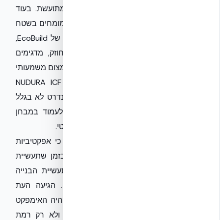
קחו לדוגמה את תחום הבנייה הירוקה והמתועשת. בעוד
שהפרסום המסורתי מתמקד באסתטיקה, המומחים בשטח
מחפשים יעילות תפעולית. פתרונות כמו אלו של EcoBuild,
המשלבים טכנולוגיות מתקדמות לבידוד וחוזק, מדגימים
מדד אפקטיביות שונה: קיצור לוחות זמנים וצמצום משמעותי
של גשרי קור. שימוש במערכות כדוגמת NUDURA ICF
ממחיש כיצד חדשנות הנדסית הופכת לסטנדרט לא בגלל
קמפיין כזה או אחר, אלא בזכות היכולת לעמוד במבחן
התוצאה של הדירוג האנרגטי והבידוד האקוסטי.
לסיכום, על מקבלי ההחלטות בענף להבין כי אפקטיביות
בבנייה היא פונקציה של אמון ומקצועיות. בזמן שתעשיית
הבידור נשענת על אפקט ה'וואו' המיידי, תעשיית הבנייה
חייבת להישען על ה'ביצועים' המצטברים. הגיעה העת
שהמדד לקביעת הצלחתו של מוצר בנייה יהיה האימפקט
שלו על קיימות המבנה ואיכות החיים בו, ולא רק רמת