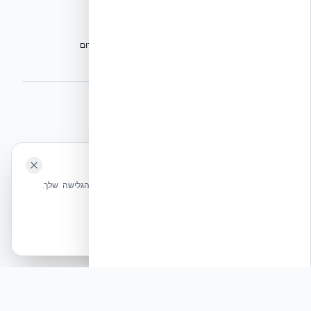
אתרי הקבוצה
הפורום הישראלי לבנייה מתקדמת ועתיד הבנייה
מגילת הפורום
הישיבה המכוננת
⭐ נהנית מהשירות שלנו? נשמח לריוויו בגוגל!
השאירו לנו ביקורת ⭐
🍪 האתר משתמש בעוגיות
אקובילד ישראל | אקובילד סיסטם בע״מ – האתר הרשמי
שלחו הודעה
אנחנו משתמשים בעוגיות כדי לשפר את חווית הגלישה שלך.
בונים בית בכל הארץ בשיטת NUDURA ICF – האתר הרשמי של אקובילד,
מדיניות עוגיות
היבואנית הבלעדית בישראל
אשר הכל
הכרחיות בלבד
© 2026 אקובילד. כל הזכויות שמורות.
מאמר: מעבר ל'זמן מסך': האם ענף הבנייה הישראלי
מפספס את מדד האפקטיביות?