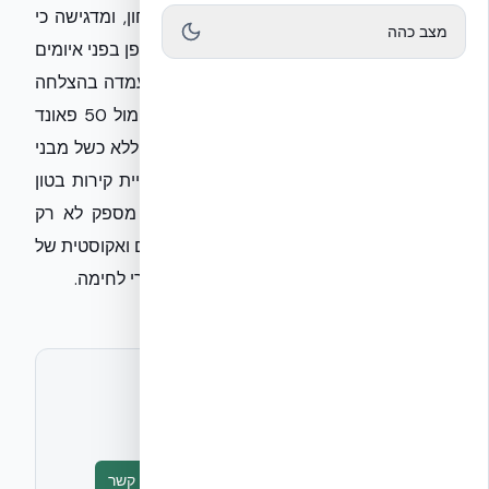
תושבי קריית שמונה לחיזוק תשתיות הביטחון, ומדגישה כי
מצב כהה
בבנייה מודרנית ניתן להשיג עמידות יוצאת דופן בפני איומים
בליסטיים וסייסמיים. מערכת NUDURA ICF עמדה בהצלחה
במבחני הדף מחמירים (FPED Quantico) מול 50 פאונד
של TNT צבאי ממרחק של 1.83 מטר בלבד, ללא כשל מבני
ועם סדקים קטנים מ-2 מ״מ. יישום טכנולוגיית קירות בטון
מזוין מונוליטיים בשילוב בידוד תרמי רציף מספק לא רק
מעטפת ביטחונית עדיפה, אלא גם איכות חיים ואקוסטית של
למעלה מ-50 dB STC, הנדרשת כל כך באזורי לחימה.
לתיאום ראיון או חומרים נוספים
אקובילד יח״צ
info@ecobuild.co.il
טופס יצירת קשר