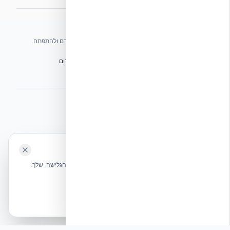
אתרי הקבוצה
אנו עושים כל שביכולתנו לעזור לענף הבנייה בישראל להתקדם ולהתפתח.
הפורום הישראלי לבנייה מתקדמת ועתיד הבנייה
מגילת הפורום
הישיבה המכוננת
BuildJob – לוח דרושים לענף הבנייה
⭐ נהנית מהשירות שלנו? נשמח לריוויו בגוגל!
השאירו לנו ביקורת ⭐
🍪 האתר משתמש בעוגיות
אקובילד ישראל | אקובילד סיסטם בע״מ – האתר הרשמי
שלחו הודעה
אנחנו משתמשים בעוגיות כדי לשפר את חווית הגלישה שלך.
בונים בית בכל הארץ בשיטת NUDURA ICF – האתר הרשמי של אקובילד,
מדיניות עוגיות
היבואנית הבלעדית בישראל
אשר הכל
הכרחיות בלבד
© 2026 אקובילד. כל הזכויות שמורות.