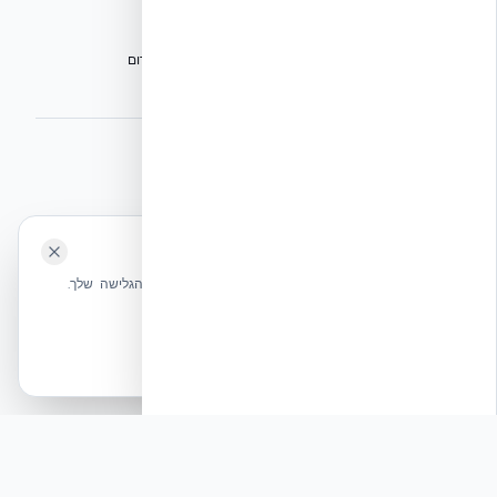
אתרי הקבוצה
הפורום הישראלי לבנייה מתקדמת ועתיד הבנייה
מגילת הפורום
הישיבה המכוננת
⭐ נהנית מהשירות שלנו? נשמח לריוויו בגוגל!
השאירו לנו ביקורת ⭐
🍪 האתר משתמש בעוגיות
אקובילד ישראל | אקובילד סיסטם בע״מ – האתר הרשמי
שלחו הודעה
אנחנו משתמשים בעוגיות כדי לשפר את חווית הגלישה שלך.
בונים בית בכל הארץ בשיטת NUDURA ICF – האתר הרשמי של אקובילד,
מדיניות עוגיות
היבואנית הבלעדית בישראל
אשר הכל
הכרחיות בלבד
© 2026 אקובילד. כל הזכויות שמורות.
פיץ׳: פיץ' תקשורתי: EcoBuild Intel - חוסן מבני מול
איומים ביטחוניים