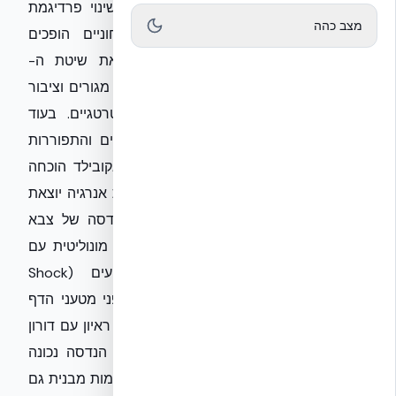
מעלים לסדר היום את הצורך הקריטי בשינוי פרדיגמת
מצב כהה
הבנייה בישראל. בעוד האיומים הביטחוניים הופכים
מורכבים יותר, EcoBuild Intel מציגה את שיטת ה-
NUDURA ICF — טכנולוגיה המעניקה למבני מגורים וציבור
רמת שרידות של מתקנים צבאיים אסטרטגיים. בעוד
שבבנייה קונבנציונלית המבנה פגיע לסדקים והתפוררות
תחת הדף, מערכת ה-NUDURA ICF של אקובילד הוכחה
בניסויי שדה מחמירים כבעלת יכולת ספיגת אנרגיה יוצאת
דופן. הטכנולוגיה, המשמשת את חיל ההנדסה של צבא
ארה"ב (USACE), משלבת ליבת בטון מזוין מונוליטית עם
שכבות EPS המשמשות כבולמי זעזועים (Shock
Absorbers), מה שמבטיח עמידות גם בפני מטעני הדף
משמעותיים בקרבת המבנה. אשמח לתאם ראיון עם דורון
ערוסי הלוי, מנכ"ל אקובילד, שיסביר כיצד הנדסה נכונה
יכולה לצמצם את נזקי ההדף ולשמור על שלמות מבנית גם