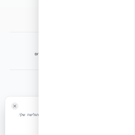
הצהרת נגישות
מפת אתר
אתרי הקבוצה
הפורום הישראלי לבנייה מתקדמת ועתיד הבנייה
מגילת הפורום
הישיבה המכוננת
⭐ נהנית מהשירות שלנו? נשמח לריוויו בגוגל!
השאירו לנו ביקורת ⭐
🍪 האתר משתמש בעוגיות
אקובילד ישראל | אקובילד סיסטם בע״מ – האתר הרשמי
שלחו הודעה
אנחנו משתמשים בעוגיות כדי לשפר את חווית הגלישה שלך.
בונים בית בכל הארץ בשיטת NUDURA ICF – האתר הרשמי של אקובילד,
מדיניות עוגיות
היבואנית הבלעדית בישראל
אשר הכל
הכרחיות בלבד