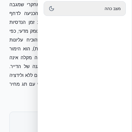
האדריכל, אלא ביושרה של הפרוטוקול המחקרי שמגבה
מצב כהה
אותו. אקובילד סיסטם בע״מ מתריעה: הכניעה לדחף
הפוליטי ל'האצת תהליכים' מייצרת פצצות זמן הנדסיות
במרחב הציבורי. אישור שיטות בנייה ללא עומק מדעי, כפי
שנדרש במחקר ה-EUCENTRE שלנו (שהוכיח עליונות
סייסמית של 87% על הבנייה הקונבנציונלית), הוא הימור
בחיי אדם. בניגוד לתפיסה הרווחת, רגולציה מקלה אינה
'הסרת חסמים' אלא הסרת מעטפת ההגנה של הדייר.
כאשר חומרים מוגדרים כסיכון גבוה מאושרים ללא ולידציה
של שנים, המבנה הופך לחיסכון כלכלי זמני עם תג מחיר
קטסטרופלי ביום פקודה.
לתיאום ראיון או חומרים נוספים