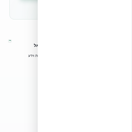
🔒 לא נשלח ספאם. ניתן לבטל את המנוי בכל עת.
™
אקובילד – מערכות בנייה מתקדמות בישראל
טכנולוגיות בנייה מתקדמות, ספריות תכנון, הדרכה מקצועית וידע
הנדסי לאדריכלים, מהנדסים וקבלנים.
אקובילד סיסטם בע״מ
02-970-9705
info@ecobuild.co.il
שירות ארצי – כל אזורי הארץ
דרושים באקובילד