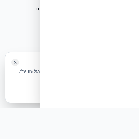
הפורום הישראלי לבנייה מתקדמת ועתיד הבנייה
מגילת הפורום
הישיבה המכוננת
⭐ נהנית מהשירות שלנו? נשמח לריוויו בגוגל!
השאירו לנו ביקורת ⭐
🍪 האתר משתמש בעוגיות
אקובילד ישראל | אקובילד סיסטם בע״מ – האתר הרשמי
שלחו הודעה
אנחנו משתמשים בעוגיות כדי לשפר את חווית הגלישה שלך.
בונים בית בכל הארץ בשיטת NUDURA ICF – האתר הרשמי של אקובילד,
מדיניות עוגיות
היבואנית הבלעדית בישראל
אשר הכל
הכרחיות בלבד
© 2026 אקובילד. כל הזכויות שמורות.
מאמר: בין מערכת החינוך לאתרי הבנייה: חוסן לאומי
נמדד ביציבות וטכנולוגיה
תגובה