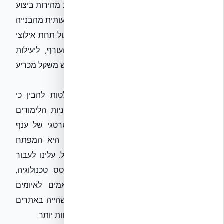
על ידי
EcoBuild
, מציג פתרון הנדסי המשלב מהירות ביצוע
יוצאת דופן עם רמת מיגון וחוסן גבוהה משמעותית מהבנייה
הקונבנציונלית. כאשר אתר בנייה נדרש לפעול תחת אילוצי
כוח אדם ודרישות החמרה של פיקוד העורף, ליעילות
האנרגטית ולחוזק המבני של תבניות יצוקות יש משקל מכריע
ביכולת הענף להמשיך לתפקד.
במבט צופה פני עתיד, על מקבלי ההחלטות להבין כי
ה"שיקולים המודיעיניים" שמהם נגזרת מדיניות הלימודים
חייבים להילקח בחשבון גם בתכנון האסטרטגי של ענף
המגורים. בנייה איכותית, מהירה וממוגנת היא המפתח
לשמירה על רציפות תפקוד הנדל"ן בישראל. עלינו לעבור
מתפיסה של "כיבוי שריפות" לתכנון מבוסס טכנולוגיה,
המאפשר הקמת מבנים עמידים שמותאמים לאיומים
המשתנים, תוך צמצום משמעותי של זמן השהייה באתרים
והסתמכות על שיטות עבודה מתועשות ובטוחות יותר.