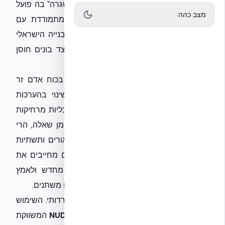
מהוות תזכורת חריפה למציאות ה"חירום כשגרה" בה פועל
מצב כהה
המשק הישראלי. בעוד שמערכת החינוך מתמודדת עם
שאלות של לוגיסטיקה וביטחון אישי, ענף הבנייה הישראלי
ניצב בפני אתגר דומה אך מורכב יותר: כיצד בונים חוסן
לאומי בתנאי אי-ודאות מתמשכים?
התלות המבנית של ענף הבנייה בישראל בכוח אדם זר
ובשרשראות אספקה פגיעות הופכת כל שינוי בהערכות
המצב הביטחוניות לאירוע בעל השלכות כלכליות מרחיקות
לכת. אם "בית הספר של פסח" נמצא בסימן שאלה, הרי
שגם לוחות הזמנים למסירת פרויקטים למגורים ותשתיות
נמצאים בסכנה ממשית. האירועים הנוכחיים מחייבים את
היזמים והקבלנים בישראל לחשב מסלול מחדש ולאמץ
שיטות בנייה שמפחיתות את התלות בגורמים משתנים.
תיעוש הבנייה אינו עוד סיסמה, אלא כלי הישרדותי. השימוש
בטכנולוגיות מתקדמות, כגון שיטת
NUDURA ICF
המשווקת