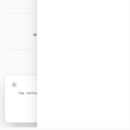
מפת אתר
אתרי הקבוצה
הפורום הישראלי לבנייה מתקדמת ועתיד הבנייה
מגילת הפורום
הישיבה המכוננת
⭐ נהנית מהשירות שלנו? נשמח לריוויו בגוגל!
השאירו לנו ביקורת ⭐
🍪 האתר משתמש בעוגיות
אקובילד ישראל | אקובילד סיסטם בע״מ – האתר הרשמי
שלחו הודעה
אנחנו משתמשים בעוגיות כדי לשפר את חווית הגלישה שלך.
בונים בית בכל הארץ בשיטת NUDURA ICF – האתר הרשמי של אקובילד,
מדיניות עוגיות
היבואנית הבלעדית בישראל
אשר הכל
הכרחיות בלבד
© 2026 אקובילד. כל הזכויות שמורות.