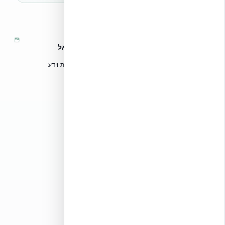
™
אקובילד – מערכות בנייה מתקדמות בישראל
טכנולוגיות בנייה מתקדמות, ספריות תכנון, הדרכה מקצועית וידע
הנדסי לאדריכלים, מהנדסים וקבלנים.
אקובילד סיסטם בע״מ
02-970-9705
info@ecobuild.co.il
שירות ארצי – כל אזורי הארץ
דרושים באקובילד
כלים מקצועיים
שיטת הבנייה ICF