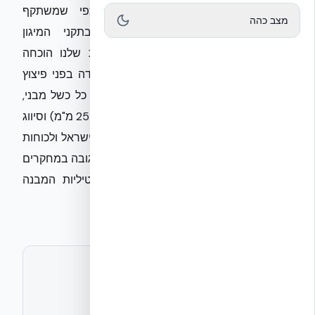
אבני היסוד של הבנייה המודרנית, כפי שמשתקף
מצב כהה
בטכנולוגיית NUDURA ICF העומדת בתקני המיגון
המחמירים ביותר בעולם. מערכת הקירות שלנו הוכחה
בבדיקות וירג'יניה (FPED Quantico) כעמידה בפני פיצוץ
של 50 פאונד TNT ממרחק 1.83 מטר ללא כל כשל מבני,
וזאת לצד עמידות אש של 4 שעות (לליבת 254 מ"מ) וסיווג
אי-דליקות A1. אנו מחויבים להעניק לאזרחי ישראל ולכוחות
הביטחון את רמת המיגון הגבוהה ביותר, המגובה במחקרים
סייסמיים שהוכיחו שיפור של 87% בדוקטיליות המבנה
לעומת בנייה קונבנציונלית.
לתיאום ראיון או חומרים נוספים
אקובילד יח״צ