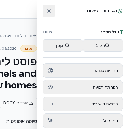
לג לתוכן הראשי
™
הגדרות נגישות
T
גודל טקסט
100
%
חזרה לחדר העיתונו
הגדל
הקטן
תגובה
4/03/2026
nels and
ניגודיות גבוהה
ew homes
הפחתת תנועה
הורד כ-DOCX
הדגשת קישורים
סמן גדול
טיוטה אוטומטית — 