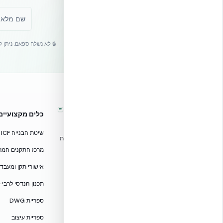
🔒 לא נשלח ספאם. ניתן 
™
אקובילד – מערכות בנייה מתקדמות
כלים מקצועיים
בישראל
שיטת הבנייה ICF
טכנולוגיות בנייה מתקדמות, ספריות תכנון, הדרכה מקצועית
וידע הנדסי לאדריכלים, מהנדסים וקבלנים.
מרכז התקנים המרוכז — CF
אקובילד סיסטם בע״מ
אישורי תקן ומעבדות — 705
02-970-9705
תכנון הנדסי לרבי-
info@ecobuild.co.il
ספריית DWG
שירות ארצי – כל אזורי הארץ
ספריית עיצוב