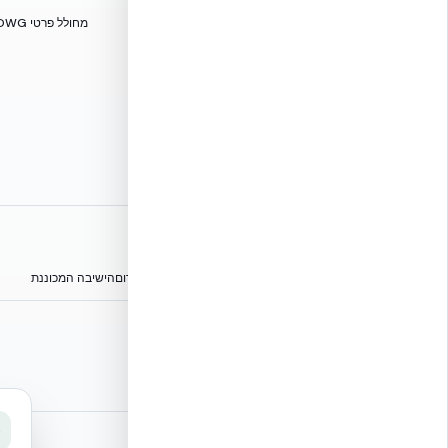
דרושים באקובילד
מחולל פרטי DWG
אתרי הקבוצה
הפורום הישראלי לבנייה מתקדמת ועתיד הבנייה
מגילת הפורום
הישיבה המכוננת
⭐ נהנית מהשירות שלנו? נשמח לריוויו בגוגל!
שלחו הודעה
אקובילד ישראל | אקובילד סיסטם בע״מ – האתר הרשמי