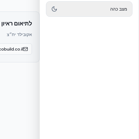
מצב כהה
לתיאום ראיון 
אקובילד יח״צ
obuild.co.il