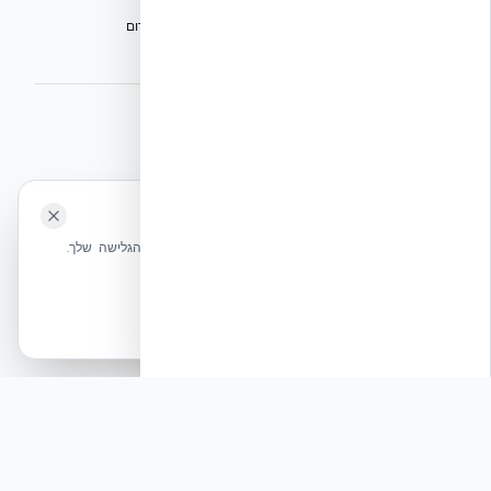
הפורום הישראלי לבנייה מתקדמת ועתיד הבנייה
מגילת הפורום
הישיבה המכוננת
⭐ נהנית מהשירות שלנו? נשמח לריוויו בגוגל!
השאירו לנו ביקורת ⭐
🍪 האתר משתמש בעוגיות
אקובילד ישראל | אקובילד סיסטם בע״מ – האתר הרשמי
שלחו הודעה
אנחנו משתמשים בעוגיות כדי לשפר את חווית הגלישה שלך.
בונים בית בכל הארץ בשיטת NUDURA ICF – האתר הרשמי של אקובילד,
מדיניות עוגיות
היבואנית הבלעדית בישראל
אשר הכל
הכרחיות בלבד
© 2026 אקובילד. כל הזכויות שמורות.
פיץ׳: היום שאחרי בבורסה: האם ענף הבנייה מוכן לזינוק
בביקושים ללא פועלים?
תגובה