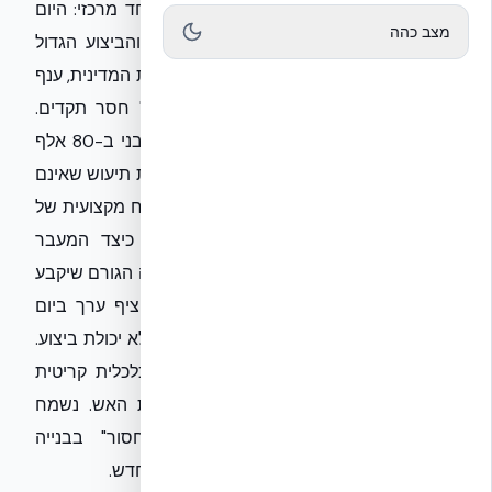
של הלחימה, מסמנות לשוק הנדל"ן דבר אחד מרכזי: היום
מצב כהה
שאחרי כבר כאן, ואיתו משבר כוח האדם והביצוע הגדול
ביותר שידענו. בזמן שהשוק מגיב לאופטימיות המדינית, ענף
הבנייה הישראלי ניצב בפני "צוואר בקבוק" חסר תקדים.
החזרה לשגרה לא תפתור את המחסור המבני ב-80 אלף
פועלים, אלא רק תעצים את הצורך בפתרונות תיעוש שאינם
נשענים על ידיים עובדות. אני מציע זווית ניתוח מקצועית של
מומחי EcoBuild (נציגת NUDURA ICF): כיצד המעבר
לשיטות בנייה מתועשות (NUDURA ICF) יהיה הגורם שיקבע
מי מהחברות הציבוריות באמת תצליח להציף ערך ביום
שאחרי, ומי תישאר עם חוזים חתומים אך ללא יכולת ביצוע.
זהו לא רק שינוי הנדסי, אלא אסטרטגיה כלכלית קריטית
למניעת קריסת ענף המגורים עם הפסקת האש. נשמח
לספק ניתוח מעמיק על "כלכלת המחסור" בבנייה
והפתרונות הטכנולוגיים שיהפכו לסטנדרט החדש.