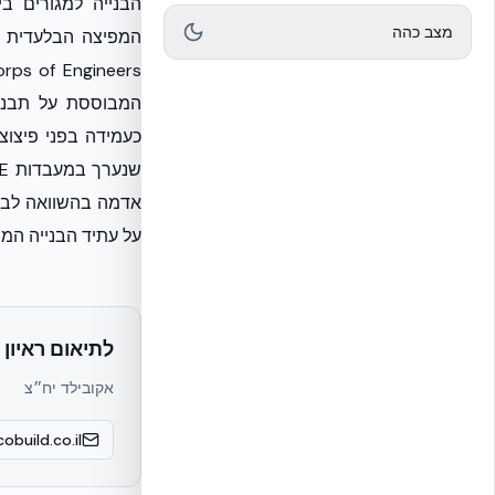
הבנייה למגורים ב
מצב כהה
אדמה בהשוואה לבניי
על עתיד הבנייה המו
לתיאום ראיון 
אקובילד יח״צ
obuild.co.il