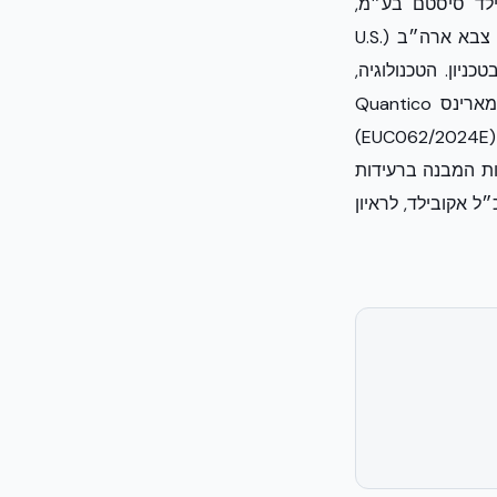
ילד סיסטם בע״מ,
המפיצה הבלעדית של טכנולוגיית NUDURA ICF, מציגה פתרון הנדסי המיושם בבסיסי צבא ארה״ב (U.S.
ה בטכניון. הטכנולוגיה,
המבוססת על תבניות מבודדות ליציקת בטון מונוליטי, הוכחה בניסויי שדה בבסיס המארינס Quantico
כעמידה בפני פיצוצי TNT ללא כשל מבני. מעבר להיבט הביטחוני, מחקר סייסמי מקיף (EUC062/2024E)
 שרידות המבנה ברעידות
ל אקובילד, לראיון