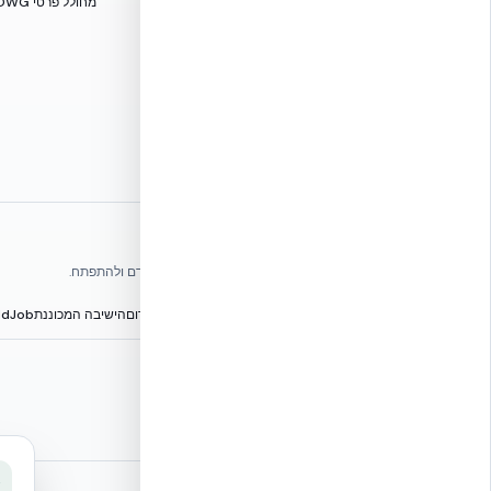
מחולל פרטי DWG
אתרי הקבוצה
אנו עושים כל שביכולתנו לעזור לענף הבנייה בישראל להתקדם ולהתפתח.
הפורום הישראלי לבנייה מתקדמת ועתיד הבנייה
מגילת הפורום
הישיבה המכוננת
BuildJob – לוח דרושים
⭐ נהנית מהשירות שלנו? נשמח לריוויו בגוגל!
שלחו הודעה