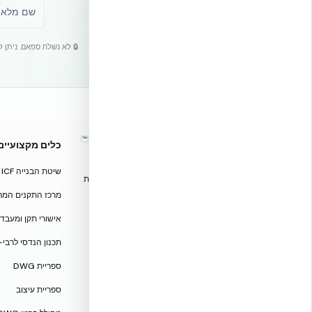
🔒 לא נשלח ספאם. ניתן 
™
אקובילד – מערכות בנייה מתקדמות
כלים מקצועיים
בישראל
שיטת הבנייה ICF
טכנולוגיות בנייה מתקדמות, ספריות תכנון, הדרכה מקצועית
וידע הנדסי לאדריכלים, מהנדסים וקבלנים.
מרכז התקנים המרוכז — CF
אקובילד סיסטם בע״מ
אישורי תקן ומעבדות — 705
02-970-9705
תכנון הנדסי לרבי-
info@ecobuild.co.il
ספריית DWG
שירות ארצי – כל אזורי הארץ
ספריית עיצוב
דרושים באקובילד