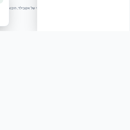
אקובילד ישראל | אקובילד סיסטם בע״מ – האתר הרשמי
בונים בית בכל הארץ בשיטת NUDURA ICF – האתר הרשמי של אקובילד, היבואנית הבלעדית בישראל
© 2026 אקובילד. כל הזכויות שמורות.
פיץ׳: מענה הנדסי לאיומי ייח
תגובה
שלום, בהמשך לדיווחים על
למגורים בישראל עומדת ב
שלום, בהמשך לדיווחים על היר
לחקר הבנייה בטכניון. הטכנול