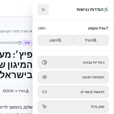
לג לתוכן הראשי
™
הגדרות נגישות
T
גודל טקסט
100
%
חזרה לחדר העיתונו
הגדל
הקטן
פיצ'
14/04/2026
פיץ׳: מע
המיגון ש
ניגודיות גבוהה
בישראל
הפחתת תנועה
הורד כ-DOCX
הדגשת קישורים
סמן גדול
שלום, בהמשך לדיווח