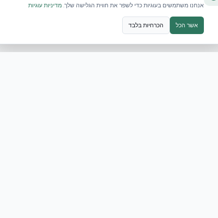
אנחנו משתמשים בעוגיות כדי לשפר את חווית הגלישה שלך.
מדיניות עוגיות
אשר הכל
הכרחיות בלבד
וס: טכנולוגיית המיגון של צבא ארה״ב מגיעה לבנייה הרוויה ביש
 הירי הבלתי פוסק בצפון והיערכות הכוחות האמריקאיים באזור,
סטנדרטים הביטחוניים המחמירים בעולם…
י הבלתי פוסק בצפון והיערכות הכוחות האמריקאיים באזור, עולה
ICF, מציגה פתרון הנדסי המיוש
וגיה, המבוססת על תבניות מבודדות ליציקת בטון מונוליטי, הוכחה