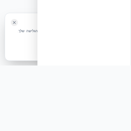
השאירו לנו ביקורת ⭐
🍪 האתר משתמש בעוגיות
אקובילד ישראל | אקובילד סיסטם בע״מ – האתר הרשמי
שלחו הודעה
אנחנו משתמשים בעוגיות כדי לשפר את חווית הגלישה שלך.
בונים בית בכל הארץ בשיטת NUDURA ICF – האתר הרשמי של אקובילד,
מדיניות עוגיות
היבואנית הבלעדית בישראל
אשר הכל
הכרחיות בלבד
© 2026 אקובילד. כל הזכויות שמורות.
פוסט לינקדאין: האם המבנה שלכם מוכן לעמידה ב-50
פאונד של חומר נפץ TNT?
תגובה
בעולם הבנייה המודרני, ביטחון הוא מזמן לא רק
תחושה – הוא מדע מדויק. אקובילד סיסטם בע״מ
גאה להוביל את מהפכת ה-NUDURA ICF בישראל