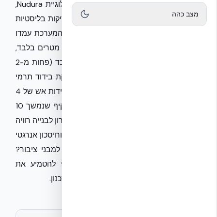
מהפכת ה-NUDURA ICF בישראל עם טכנולוגיית Nudura,
מצב כהה
המציבה סטנדרט עמידות חסר תקדים. בבדיקות בליסטיות
שנערכו בבסיס הנחתים Quantico, קירות המערכת עמדו
בפיצוץ של 22.6 ק״ג TNT ממרחק של 1.83 מטרים בלבד,
ללא כל כשל מבני ועם סדקים מינוריים בלבד (פחות מ-2
מ״מ). מעבר לחוסן המבני, המערכת מספקת בידוד תרמי
עוצמתי עם ערכי U של עד 0.12 W/m²·K ועמידות אש של 4
שעות. לאחר תהליך בחינת שיטות בנייה מקיף שנמשך 10
שנים בטכניון, אנו מציעים לשוק הישראלי פתרון לבנייה רוויה
שמשלב בטיחות סייסמית, הגנה מפני הדף וחיסכון אנרגטי
במוצר אחד. מתכננים פרויקט למגורים או למבני ציבור?
צרו קשר עם המומחים של אקובילד כדי להטמיע את
הטכנולוגיה המתקדמת ביותר כבר בשלב התכנון.