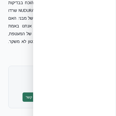
המבנה לעמוד בעומסי הדף ופיצוץ, כפי שהוכח בבדיקות
Quantico של צבא ארה"ב שם קירות NUDURA ICF שרדו
50 פאונד TNT ממרחק של 1.8 מטר ללא כשל מבני. האם
בציפוף המתוכנן של המבנים בירושלים, אנחנו באמת
בוחנים את העמידות הסייסמית והביטחונית של המעטפת,
או רק מסמנים וי על נהלי פינוי? בסוף, הבטון לא משקר.
הביצוע — כן.
לתיאום ראיון או חומרים נוספים
אקובילד יח״צ
info@ecobuild.co.il
טופס יצירת קשר