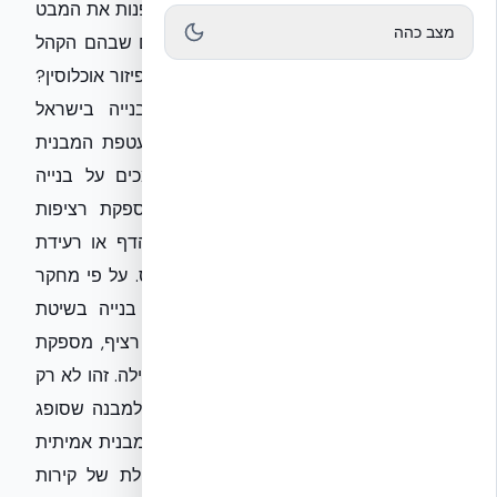
הנדסי, אקובילד סיסטם בע״מ מבקשת להפנות את המבט
מצב כהה
לשאלה המהותית: האם המבנים והמרחבים שבהם הקהל
מתרכז תוכננו לשרוד תרחישי קיצון מעבר לפיזור אוכלוסין?
בפועל בשטח, רוב פתרונות המיגון והבנייה בישראל
מתמקדים ב'תאי הגנה' (ממ"ד), בעוד המעטפת המבנית
נותרת פגיעה. הבעיה מתחילה כשמסתמכים על בנייה
קונבנציונלית מבוססת בלוקים, שאינה מספקת רציפות
מבנית. המשמעות האמיתית היא שבזמן הדף או רעידת
אדמה, הקירות הללו הופכים לנטל ולא לנכס. על פי מחקר
EUCENTRE (פרוטוקול EUC062/2024E), בנייה בשיטת
NUDURA ICF המייצרת שלד בטון מונוליטי רציף, מספקת
שיפור של 87% בדוקטיליות לעומת בנייה רגילה. זהו לא רק
נתון יבש — זהו ההבדל בין מבנה שקורס למבנה שסופג
אנרגיה ושומר על המשתמשים בו. בטיחות מבנית אמיתית
לא נמדדת רק במיקום הבמות, אלא ביכולת של קירות