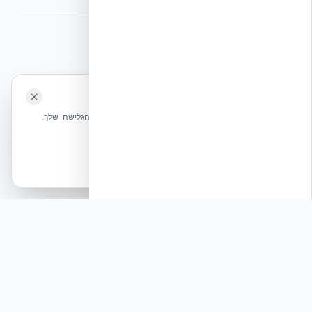
⭐ נהנית מהשירות שלנו? נשמח לריוויו בגוגל!
השאירו לנו ביקורת ⭐
🍪 האתר משתמש בעוגיות
אקובילד ישראל | אקובילד סיסטם בע״מ – האתר הרשמי
שלחו הודעה
אנחנו משתמשים בעוגיות כדי לשפר את חווית הגלישה שלך.
בונים בית בכל הארץ בשיטת NUDURA ICF – האתר הרשמי של אקובילד,
מדיניות עוגיות
היבואנית הבלעדית בישראל
אשר הכל
הכרחיות בלבד
© 2026 אקובילד. כל הזכויות שמורות.
פיץ׳: מעבר לחגיגות: הבטיחות המבנית של מרחבי
הציבור בירושלים
תגובה
החלטת עיריית ירושלים ופיקוד העורף לפזר את