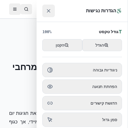
לג לתוכן הראשי
™
הגדרות נגישות
חזרה לחדר העיתונות
T
גודל טקסט
100
%
פיצ'
16/04/2026
הגדל
הקטן
פיץ׳: מעבר לחגיגות:
הבטיחות המבנית של מרחבי
ניגודיות גבוהה
הציבור בירושלים
הפחתת תנועה
הורד כ-DOCX
הדגשת קישורים
החלטת עיריית ירושלים ופיקוד העורף לפזר את חגיגות יום
סמן גדול
העצמאות היא צעד נכון לניהול סיכונים מיידי, אך כגוף