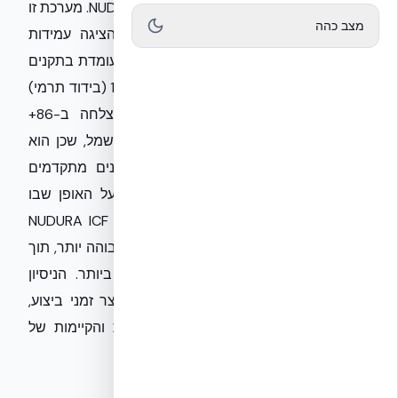
פרויקטי בנייה תוך שימוש במערכת NUDURA ICF. מערכת זו
מצב כהה
נבדקה במעבדת EUCENTRE באיטליה, והציגה עמידות
סייסמית מעל 8 בסולם ריכטר. כמו כן, היא עומדת בתקנים
ישראליים מחמירים: ת"י 921 (אש), ת"י 1045 (בידוד תרמי)
ות"י 1004 (בידוד אקוסטי), ופועלת בהצלחה ב-86+
מדינות. מידע זה רלוונטי במיוחד לקבלני חשמל, שכן הוא
מאפשר להם לתכנן ולבצע התקנות במבנים מתקדמים
באופן יעיל ובטיחותי. אנו נשמח להרחיב על האופן שבו
שילוב יכולות קבלני החשמל עם טכנולוגיית NUDURA ICF
תורם לביצוע פרויקטים במהירות וביעילות גבוהה יותר, תוך
עמידה בסטנדרטים ובתקנים המחמירים ביותר. הניסיון
שלנו מראה כי שיתוף פעולה מסוג זה מקצר זמני ביצוע,
מפחית עלויות ומגביר את רמת הבטיחות והקיימות של
המבנים.