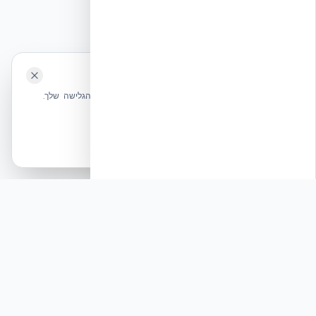
⭐ נהנית מהשירות שלנו? נשמח לריוויו בגוגל!
השאירו לנו ביקורת ⭐
🍪 האתר משתמש בעוגיות
אקובילד ישראל | אקובילד סיסטם בע״מ – האתר הרשמי
שלחו הודעה
אנחנו משתמשים בעוגיות כדי לשפר את חווית הגלישה שלך.
בונים בית בכל הארץ בשיטת NUDURA ICF – האתר הרשמי של אקובילד,
מדיניות עוגיות
היבואנית הבלעדית בישראל
אשר הכל
הכרחיות בלבד
© 2026 אקובילד. כל הזכויות שמורות.
[פיץ׳] שיתוף פעולה עם NUDURA ICF בתחום הבנייה
המודרנית
תגובה
אנו מציעים זווית חדשנית לסיפור אודות שיתוף פעולה
בין קבלני חשמל וטכנולוגיות בנייה מתקדמות. נדון