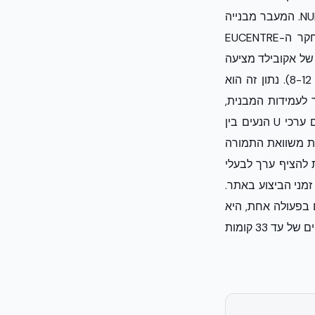
בע״מ' מציעה את המפתח לתיעוש הבנייה הרוויה בישראל דרך טכנולוגיית ה-NUDURA ICF. המעבר מבנייה
קונבנציונלית לשיטות מתועשות אינו רק עניין של מהירות, אלא של הוכחה מדעית. מחקר ה-EUCENTRE
כיח כי שיטת הבנייה של אקובילד מציעה
שיפור של 87% בדוקטיליות לעומת קירות בטון קונבנציונליים (ערכים של 15-19 לעומת 8-12). נתון זה הוא
ר לעמידות המבנית,
הסטנדרט החדש ש'אקובילד' מציבה לשוק הישראלי כולל ביצועים תרמיים יוצאי דופן עם ערכי U הנעים בין
STC 5. אלו נתונים שמשנים את משוואת התמורה
 להציף ערך לבעלי
מני הביצוע באתר.
גמרים בפעולה אחת, היא
הפתרון ההנדסי הבלעדי שמאפשר בנייה לגובה ללא הגבלה טכנית, כפי שמוכיחים פרויקטים של עד 33 קומות