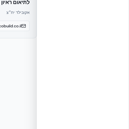
לתיאום ראיון 
אקובילד יח״צ
obuild.co.il