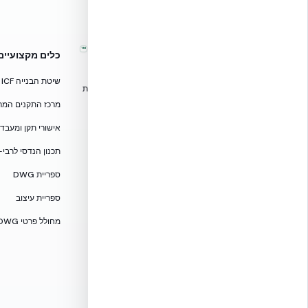
™
אקובילד – מערכות בנייה מתקדמות
כלים מקצועיים
בישראל
שיטת הבנייה ICF
טכנולוגיות בנייה מתקדמות, ספריות תכנון, הדרכה מקצועית
וידע הנדסי לאדריכלים, מהנדסים וקבלנים.
מרכז התקנים המרוכז — CF
אקובילד סיסטם בע״מ
אישורי תקן ומעבדות — 705
02-970-9705
תכנון הנדסי לרבי-
info@ecobuild.co.il
ספריית DWG
שירות ארצי – כל אזורי הארץ
ספריית עיצוב
דרושים באקובילד
מחולל פרטי DWG