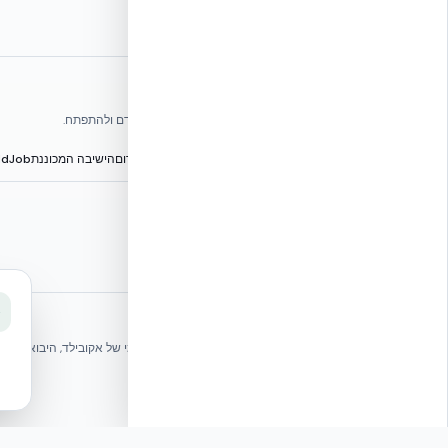
אתרי הקבוצה
אנו עושים כל שביכולתנו לעזור לענף הבנייה בישראל להתקדם ולהתפתח.
הפורום הישראלי לבנייה מתקדמת ועתיד הבנייה
מגילת הפורום
הישיבה המכוננת
BuildJob – לוח דרושים
⭐ נהנית מהשירות שלנו? נשמח לריוויו בגוגל!
שלחו הודעה
אקובילד ישראל | אקובילד סיסטם בע״מ – האתר הרשמי
בונים בית בכל הארץ בשיטת NUDURA ICF – האתר הרשמי של אקובילד, היבואנית הבלעדית בישראל
© 2026 אקובילד. כל הזכויות שמורות.