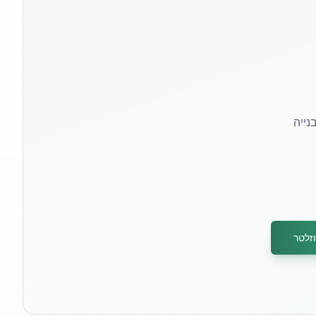
נייה
זלטר