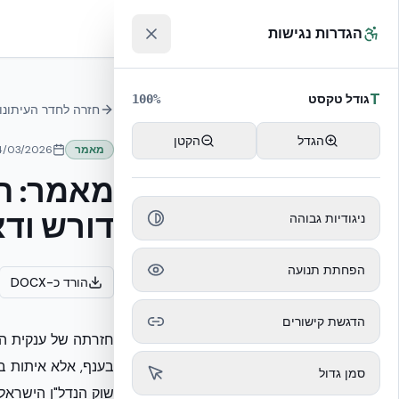
לג לתוכן הראשי
™
הגדרות נגישות
T
גודל טקסט
100
%
חזרה לחדר העיתונו
הגדל
הקטן
מאמר
4/03/2026
מאמר: ה
דורש ודא
ניגודיות גבוהה
הפחתת תנועה
הורד כ-DOCX
הדגשת קישורים
בענף, אלא איתות ב
סמן גדול
שוק הנדל"ן הישראל