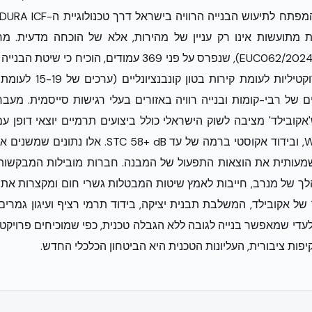
המקיף (פרוטוקול EUC062/2024E), שנפרס על פני 369 עמודים, הו
ם של רבי-קומות ובנייה רוויה באזורים בעלי רגישות סייסמית. מעב
0.24 ל-0.12 W/m²·K, ובידוד אקוסטי ברמה של עד 8+ dB
שמעותית את הוצאות התפעול של המבנה. חברות מובילות המבקשות
לך של מנרב, חייבות לאמץ שיטות המבטלות גשרי חום ומקצרות את ז
טכנולוגיית ה-6-ב-1 של אקובילד, המשלבת תבנית יציקה, בידוד תרמי רציף ועיגון 
יפות ציבורית, העליונות הטכנית היא הביטחון הכלכלי החדש.