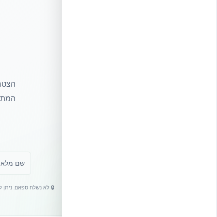
הצטרפ
המתקד
🔒 לא נשלח ספאם. ניתן 