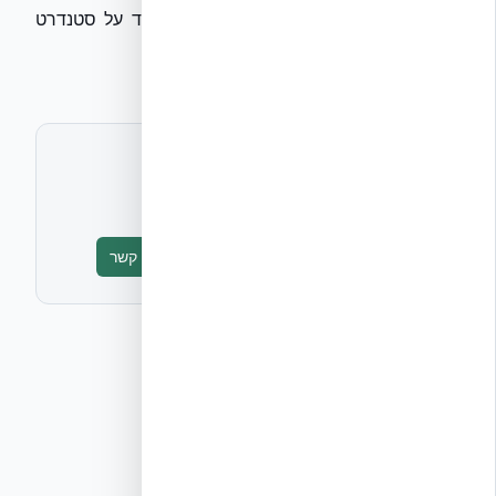
ומונעים נזקים ארוכי טווח. רוצים לשמוע עוד על סטנדרט
המיגון החדש של ישראל? צרו איתנו קשר.
לתיאום ראיון או חומרים נוספים
אקובילד יח״צ
info@ecobuild.co.il
טופס יצירת קשר