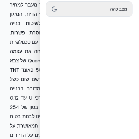
100,000 נכים חדשים מתחילת המלחמה? מעבר למחיר
מצב כהה
האנושי הכבד, מדובר בשינוי דרמטי בצרכי הדיור, המיגון
והתשתיות הלאומיות, הדורש מעבר לשיטות בנייה
שמספקות הגנה מקסימלית ועמידות חסרת פשרות.
אקובילד סיסטם בע״מ מובילה את המהפכה עם טכנולוגיית
NUDURA ICF, המציעה רמת מיגון שמוכיחה את עצמה
בשטח: בבדיקת FPED שנערכה בבסיס Quantico של צבא
ארה"ב, קירות המערכת עמדו בפיצוץ של 50 פאונד TNT
ממרחק של 1.83 מטר בלבד, כאשר לא נרשם שום כשל
מבני והסדקים נותרו מתחת ל-2 מ"מ. מדובר בבנייה
מונוליטית המשלבת בידוד תרמי רציף (ערכי U עד 0.12
W/m²·K) ועמידות אש של 4 שעות (בליבת בטון של 254
מ"מ). כדי לשמור על חוסן כלכלי וחברתי, עלינו לבנות בטוח
יותר, ירוק יותר ומהר יותר. הטכנולוגיה שלנו, המאושרת על
ידי הטכניון, מבטיחה מבנים סייסמיים המגנים על הדיירים