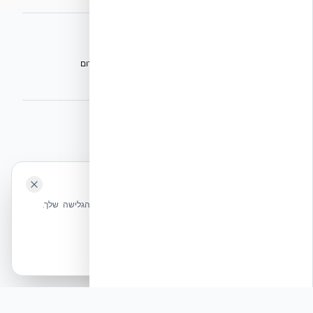
אתרי הקבוצה
הפורום הישראלי לבנייה מתקדמת ועתיד הבנייה
מגילת הפורום
הישיבה המכוננת
⭐ נהנית מהשירות שלנו? נשמח לריוויו בגוגל!
השאירו לנו ביקורת ⭐
🍪 האתר משתמש בעוגיות
אקובילד ישראל | אקובילד סיסטם בע״מ – האתר הרשמי
שלחו הודעה
אנחנו משתמשים בעוגיות כדי לשפר את חווית הגלישה שלך.
בונים בית בכל הארץ בשיטת NUDURA ICF – האתר הרשמי של אקובילד,
מדיניות עוגיות
היבואנית הבלעדית בישראל
אשר הכל
הכרחיות בלבד
© 2026 אקובילד. כל הזכויות שמורות.
פוסט לינקדאין: השפעת הנכות על הכלכלה הישראלית