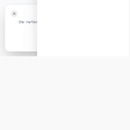
השאירו לנו ביקורת ⭐
🍪 האתר משתמש בעוגיות
אקובילד ישראל | אקובילד סיסטם בע״מ – האתר הרשמי
שלחו הודעה
אנחנו משתמשים בעוגיות כדי לשפר את חווית הגלישה שלך.
בונים בית בכל הארץ בשיטת NUDURA ICF – האתר הרשמי של אקובילד,
מדיניות עוגיות
היבואנית הבלעדית בישראל
אשר הכל
הכרחיות בלבד
© 2026 אקובילד. כל הזכויות שמורות.
פוסט לינקדאין: האם הבנייה בישראל ערוכה לתרחישי
קיצון סייסמיים?
תגובה
בעוד השוק עוסק בתנודות פוליטיות, אנחנו באקובילד
סיסטם בע״מ מתמקדים ביציבות שאינה מוטלת
בספק. מחקר סייסמי מקיף שנערך במעבדות
EUCENTRE באיטליה (פרוטוקול EUC062/2…