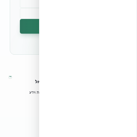
הרשמה לניוזלטר
🔒 לא נשלח ספאם. ניתן לבטל את המנוי בכל עת.
™
אקובילד – מערכות בנייה מתקדמות בישראל
טכנולוגיות בנייה מתקדמות, ספריות תכנון, הדרכה מקצועית וידע
הנדסי לאדריכלים, מהנדסים וקבלנים.
אקובילד סיסטם בע״מ
02-970-9705
info@ecobuild.co.il
שירות ארצי – כל אזורי הארץ