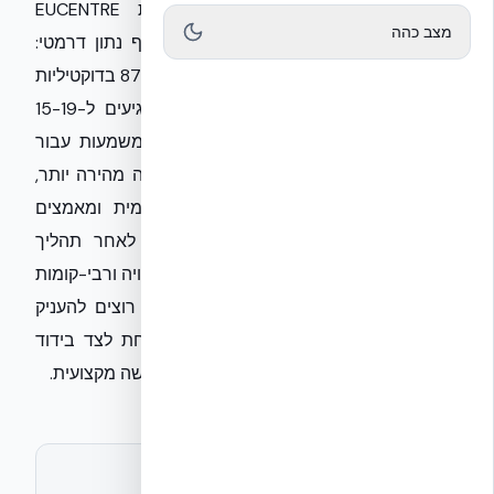
מחקר סייסמי מקיף שנערך במעבדות EUCENTRE
מצב כהה
באיטליה (פרוטוקול EUC062/2024E) חשף נתון דרמטי:
טכנולוגיית NUDURA ICF מציגה שיפור של 87% בדוקטיליות
לעומת בנייה קונבנציונלית, עם ערכים המגיעים ל-15-19
לעומת 8-12 בלבד בקירות בטון רגילים. המשמעות עבור
יזמים ומהנדסים היא קריטית – לא רק בנייה מהירה יותר,
אלא מבנה שמסוגל לספוג אנרגיה סייסמית ומאמצים
קיצוניים הרבה מעבר לסטנדרט המוכר. לאחר תהליך
בחינה של 10 שנים בטכניון, השיטה לבנייה רוויה ורבי-קומות
בישראל ללא הגבלת גובה מצד המערכת. רוצים להעניק
לפרויקט הבא שלכם עמידות הנדסית מוכחת לצד בידוד
תרמי של R-24? צרו איתנו קשר לתיאום פגישה מקצועית.
לתיאום ראיון או חומרים נוספים