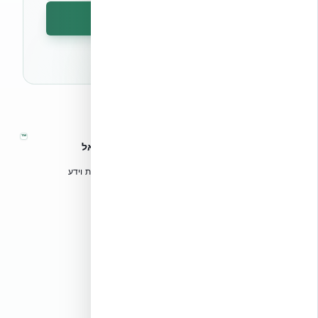
הרשמה לניוזלטר
🔒 לא נשלח ספאם. ניתן לבטל את המנוי בכל עת.
™
אקובילד – מערכות בנייה מתקדמות בישראל
טכנולוגיות בנייה מתקדמות, ספריות תכנון, הדרכה מקצועית וידע
הנדסי לאדריכלים, מהנדסים וקבלנים.
אקובילד סיסטם בע״מ
02-970-9705
info@ecobuild.co.il
שירות ארצי – כל אזורי הארץ
דרושים באקובילד