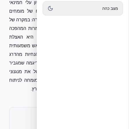
האיראנית: פרטי צוואתו של המנהיג העליון עלי חמינאי
מצב כהה
למשמרות המהפכה (IRGC). על פי ניתוח של מומחים
בכווית, חמינאי הותיר הנחיה אופרטיבית ברורה: במקרה של
מצור על איראן או ניתוק קווי קשר, על משמרות המהפכה
לעבור למוד של 'ירי עצמאי'. המשמעות היא האצלת
סמכויות מלאה למפקדים בשטח לפתוח באש משמעותית
ולבצע פעולות התקפיות מבלי להמתין להנחיות מהדרג
המדיני או הצבאי העליון. מדובר בשינוי פרדיגמה שמגביר
את סכנת ההסלמה באזור, שכן הוא מבטל את מנגנוני
הריסון המרכזיים בטהראן. אשמח להציע מומחה לניתוח
המשמעויות האסטרטגיות עבור ישראל והמפרץ.
לתיאום ראיון או חומרים נוספים
אקובילד יח״צ