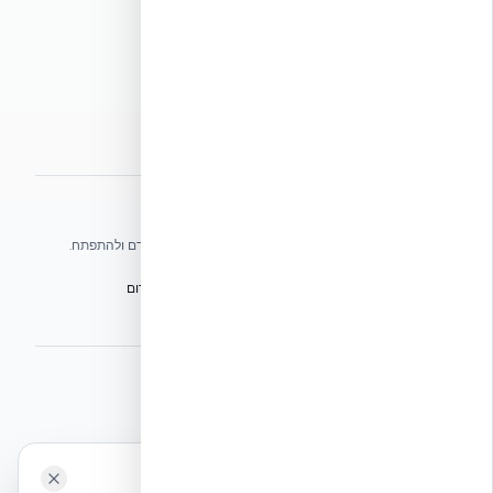
מדיניות פרטיות
מדיניות עוגיות
הצהרת נגישות
מפת אתר
אתרי הקבוצה
אנו עושים כל שביכולתנו לעזור לענף הבנייה בישראל להתקדם ולהתפתח.
הפורום הישראלי לבנייה מתקדמת ועתיד הבנייה
מגילת הפורום
הישיבה המכוננת
BuildJob – לוח דרושים לענף הבנייה
⭐ נהנית מהשירות שלנו? נשמח לריוויו בגוגל!
השאירו לנו ביקורת ⭐
🍪 האתר משתמש בעוגיות