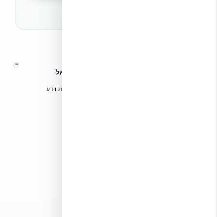
🔒 לא נשלח ספאם. ניתן לבטל את המנוי בכל עת.
™
אקובילד – מערכות בנייה מתקדמות בישראל
טכנולוגיות בנייה מתקדמות, ספריות תכנון, הדרכה מקצועית וידע
הנדסי לאדריכלים, מהנדסים וקבלנים.
אקובילד סיסטם בע״מ
02-970-9705
info@ecobuild.co.il
שירות ארצי – כל אזורי הארץ
דרושים באקובילד