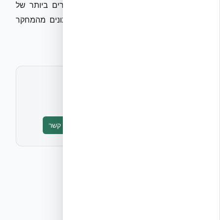
רבי-קומות) שעומדים בסטנדרטים המחמירים ביותר של
ה-Eurocode והצבא האמריקאי. מצ״ב נתונים מהמחקר
הסייסמי האחרון לעיונך.
לתיאום ראיון או חומרים נוספים
אקובילד יח״צ
info@ecobuild.co.il
טופס יצירת קשר