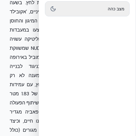
מוכיחה לעולם מהי עמידות אמיתית תחת לחץ. בשעה
מצב כהה
שהדיון הציבורי עוסק בנאט"ו ובאיומים גרעיניים, 'אקובילד
סיסטם בע״מ' מביאה לישראל את בשורת המיגון והחוסן
המבוססת על מחקרים פורצי דרך שבוצעו במעבדות
EUCENTRE בפאביה, איטליה. בעוד שהפוליטיקה עשויה
להיראות שברירית, טכנולוגיית ה-NUDURA ICF שמשווקת
אקובילד הוכיחה במכון המחקר הסייסמי המוביל באירופה
עליונות הנדסית בלתי מתפשרת. בניגוד לבנייה
הקונבנציונלית, המערכת שלנו מספקת מענה לא רק
לרעידות אדמה, אלא גם לאיומי הדף ופיצוץ, עם עמידות
מוכחת בפני 50 פאונד של TNT ממרחק של 1.83 מטר
בלבד. אשמח להציע לכם זווית ייחודית: כיצד שיתוף הפעולה
בין הטכניון בישראל למעבדות במילאנו ופאביה מגדיר
מחדש את הביטחון של המבנים בהם אנו חיים, וכיצד
טכנולוגיה איטלקית מאפשרת לבנות מבני מגורים (כולל