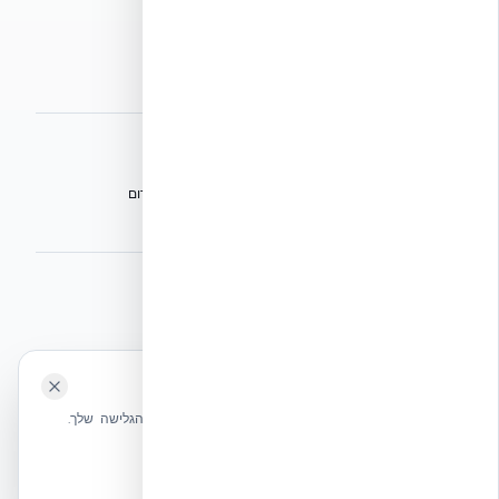
הצהרת נגישות
מפת אתר
אתרי הקבוצה
הפורום הישראלי לבנייה מתקדמת ועתיד הבנייה
מגילת הפורום
הישיבה המכוננת
⭐ נהנית מהשירות שלנו? נשמח לריוויו בגוגל!
השאירו לנו ביקורת ⭐
🍪 האתר משתמש בעוגיות
אקובילד ישראל | אקובילד סיסטם בע״מ – האתר הרשמי
שלחו הודעה
אנחנו משתמשים בעוגיות כדי לשפר את חווית הגלישה שלך.
בונים בית בכל הארץ בשיטת NUDURA ICF – האתר הרשמי של אקובילד,
מדיניות עוגיות
היבואנית הבלעדית בישראל
אשר הכל
הכרחיות בלבד
© 2026 אקובילד. כל הזכויות שמורות.