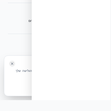
אתרי הקבוצה
הפורום הישראלי לבנייה מתקדמת ועתיד הבנייה
מגילת הפורום
הישיבה המכוננת
⭐ נהנית מהשירות שלנו? נשמח לריוויו בגוגל!
השאירו לנו ביקורת ⭐
🍪 האתר משתמש בעוגיות
אקובילד ישראל | אקובילד סיסטם בע״מ – האתר הרשמי
שלחו הודעה
אנחנו משתמשים בעוגיות כדי לשפר את חווית הגלישה שלך.
בונים בית בכל הארץ בשיטת NUDURA ICF – האתר הרשמי של אקובילד,
מדיניות עוגיות
היבואנית הבלעדית בישראל
אשר הכל
הכרחיות בלבד
© 2026 אקובילד. כל הזכויות שמורות.
פיץ׳: פיץ' תקשורתי: מהפכת המיגון והבנייה של אקובילד