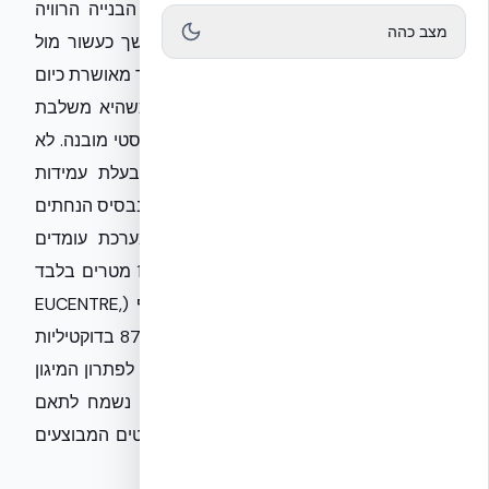
סיסטם בע״מ' מציגה את הדור הבא של הבנייה הרוויה
מצב כהה
בישראל. לאחר הליך סטטוטורי וטכני שנמשך כעשור מול
הטכניון, טכנולוגיית NUDURA ICF של אקובילד מאושרת כיום
לבנייה לגובה ללא הגבלת גובה שיטתית, כשהיא משלבת
שלד בטון מזוין מונוליטי עם בידוד תרמי ואקוסטי מובנה. לא
מדובר רק בבנייה ירוקה, אלא במערכת בעלת עמידות
מוכחת בתנאי קיצון. בדיקות הדיפה שנערכו בבסיס הנחתים
קוונטיקו (Quantico) הוכיחו כי קירות המערכת עומדים
בפיצוץ של 50 פאונד TNT ממרחק של 1.83 מטרים בלבד
ללא כשל מבני. בנוסף, מחקר סייסמי מקיף (EUCENTRE,
2024) אישש כי השיטה מציגה שיפור של 87% בדוקטיליות
לעומת בנייה קונבנציונלית, מה שהופך אותה לפתרון המיגון
והמגורים הבטוח ביותר הקיים כיום בשוק. נשמח לתאם
פגישה או לספק נתונים נוספים על הפרויקטים המבוצעים
בישראל בשיטה זו. בברכה,