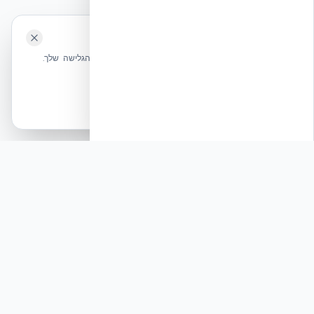
השאירו לנו ביקורת ⭐
🍪 האתר משתמש בעוגיות
אקובילד ישראל | אקובילד סיסטם בע״מ – האתר הרשמי
שלחו הודעה
אנחנו משתמשים בעוגיות כדי לשפר את חווית הגלישה שלך.
בונים בית בכל הארץ בשיטת NUDURA ICF – האתר הרשמי של אקובילד,
מדיניות עוגיות
היבואנית הבלעדית בישראל
אשר הכל
הכרחיות בלבד
© 2026 אקובילד. כל הזכויות שמורות.
פיץ׳: המהפכה השקטה בענף הבנייה: אקובילד סיסטם
בע״מ מציגה את פתרון המיגון והקיימות לבנייה רוויה
תגובה
בעוד המערכת הפוליטית סוערת סביב סוגיות חקיקה
ותקציב, ענף הבנייה הישראלי עובר טרנספורמציה
דרמטית המעניקה מענה אמיתי לאתגרי הביטחון
והדיור. אקובילד סיסטם בע״מ, ה…