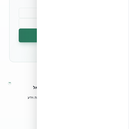
הרשמה לניוזלטר
🔒 לא נשלח ספאם. ניתן לבטל את המנוי בכל עת.
™
אקובילד – מערכות בנייה מתקדמות בישראל
טכנולוגיות בנייה מתקדמות, ספריות תכנון, הדרכה מקצועית וידע
הנדסי לאדריכלים, מהנדסים וקבלנים.
אקובילד סיסטם בע״מ
02-970-9705
info@ecobuild.co.il