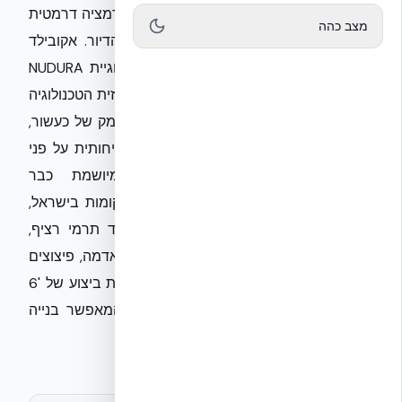
ותקציב, ענף הבנייה הישראלי עובר טרנספורמציה דרמטית
מצב כהה
המעניקה מענה אמיתי לאתגרי הביטחון והדיור. אקובילד
סיסטם בע״מ, הנציגה הבלעדית של טכנולוגיית NUDURA
ICF, מציעה למקבלי ההחלטות וליזמים את חזית הטכנולוגיה
בבנייה ירוקה ורוויה. לאחר תהליך בחינת עומק של כעשור,
הוכחה שיטת הבנייה כעדיפה סייסמית ובטיחותית על פני
השיטות הקונבנציונליות. המערכת, המיושמת כבר
בפרויקטים של עד 33 קומות בעולם ו-12 קומות בישראל,
משלבת שלד בטון מזוין מונוליטי עם בידוד תרמי רציף,
המבטיח עמידות יוצאת דופן בפני רעידות אדמה, פיצוצים
והוריקנים. זהו הפתרון היחיד המשלב מהירות ביצוע של '6
פעולות ב-1' עם עמידות אש מקסימלית, המאפשר בנייה
איכותית ובטוחה יותר לאזרחי ישראל.