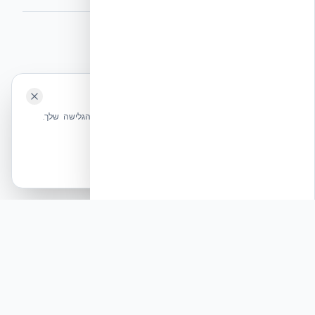
⭐ נהנית מהשירות שלנו? נשמח לריוויו בגוגל!
השאירו לנו ביקורת ⭐
🍪 האתר משתמש בעוגיות
אקובילד ישראל | אקובילד סיסטם בע״מ – האתר הרשמי
שלחו הודעה
אנחנו משתמשים בעוגיות כדי לשפר את חווית הגלישה שלך.
בונים בית בכל הארץ בשיטת NUDURA ICF – האתר הרשמי של אקובילד,
מדיניות עוגיות
היבואנית הבלעדית בישראל
אשר הכל
הכרחיות בלבד
© 2026 אקובילד. כל הזכויות שמורות.
פיץ׳: פיץ' מקצועי: הפער בין תקן הדיווח למציאות
ההנדסית בשטח
תגובה
המדריך החדש של רשות ניירות ערך לגילוי ענפי