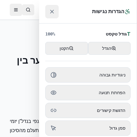
לג לתוכן הראשי
™
הגדרות נגישות
חזרה לחדר העיתונות
T
גודל טקסט
100
%
פיצ'
15/04/2026
הגדל
הקטן
פיץ׳: פיץ' מקצועי: הפער בין
תקן הדיווח למציאות
ניגודיות גבוהה
ההנדסית בשטח
הפחתת תנועה
הורד כ-DOCX
הדגשת קישורים
המדריך החדש של רשות ניירות ערך לגילוי ענפי בנדל"ן יזמי
סמן גדול
הוא צעד נכון, אבל הוא מתמקד במספרים ומתעלם מהסיכון