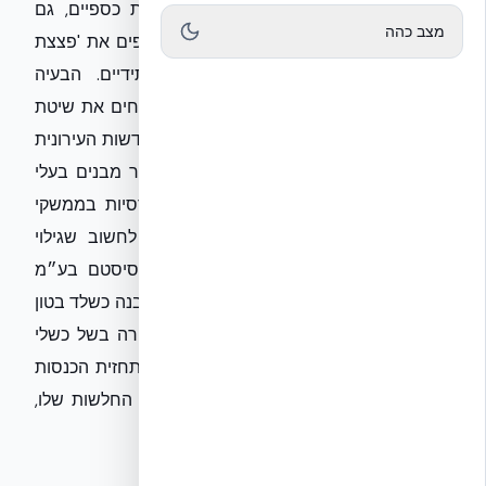
האמיתי. המשמעות האמיתית היא שדוחות כספיים, גם
מצב כהה
תחת הנחיות ה-80/20 החדשות, לא משקפים את 'פצצת
הזמן' של ליקויי הבנייה והתחזוקה העתידיים. הבעיה
מתחילה כשמסתכלים על שורת הרווח ושוכחים את שיטת
הביצוע. ברוב המקרים, יזמים בתחום ההתחדשות העירונית
נצמדים למינימום הנדרש בתקן, מה שמייצר מבנים בעלי
רמת דחיסות גבוהה עם נקודות כשל הנדסיות בממשקי
הבלוקים והשלד. הטעות הכי נפוצה היא לחשוב שגילוי
פיננסי מעיד על חוסן המבנה. באקובילד סיסטם בע״מ
אנחנו רואים את הפער בשטח: מבנה שלא נבנה כשלד בטון
רציף (Monolithic) חשוף לירידת ערך מהירה בשל כשלי
איטום וסדיקה, נתונים שלא מופיעים בשום תחזית הכנסות
של הרשות. בטיחות מבנה נמדדת בחוליות החלשות שלו,
לא רק בתזרימי המזומנים שלו.