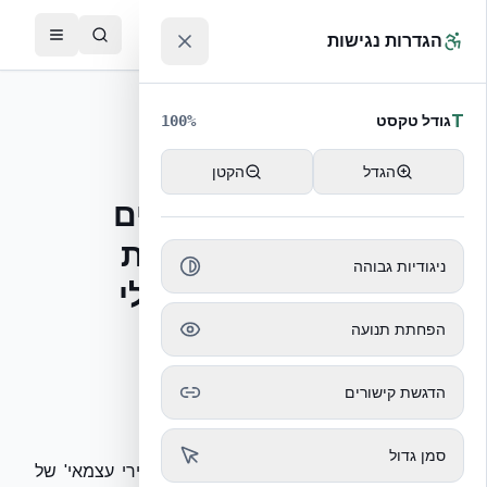
לג לתוכן הראשי
™
הגדרות נגישות
חזרה לחדר העיתונות
T
גודל טקסט
100
%
פיצ'
17/03/2026
הגדל
הקטן
פיץ׳: ביטחון מול איומים
אסטרטגיים: טכנולוגיית
ניגודיות גבוהה
המיגון שמשנה את כללי
המשחק
הפחתת תנועה
הדגשת קישורים
הורד כ-DOCX
סמן גדול
שלום רב, הדיווחים האחרונים על הנחיות 'ירי עצמאי' של