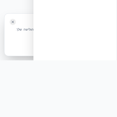
⭐ נהנית מהשירות שלנו? נשמח לריוויו בגוגל!
השאירו לנו ביקורת ⭐
🍪 האתר משתמש בעוגיות
אקובילד ישראל | אקובילד סיסטם בע״מ – האתר הרשמי
שלחו הודעה
אנחנו משתמשים בעוגיות כדי לשפר את חווית הגלישה שלך.
בונים בית בכל הארץ בשיטת NUDURA ICF – האתר הרשמי של אקובילד,
מדיניות עוגיות
היבואנית הבלעדית בישראל
אשר הכל
הכרחיות בלבד
© 2026 אקובילד. כל הזכויות שמורות.
פיץ׳: ביטחון מול איומים אסטרטגיים: טכנולוגיית המיגון
שמשנה את כללי המשחק
תגובה
שלום רב, הדיווחים האחרונים על הנחיות 'ירי עצמאי'
של משמרות המהפכה במצבי מצור מדגישים את
הצורך הקריטי בחוסן מבני יוצא דופן בעורף הישראלי.