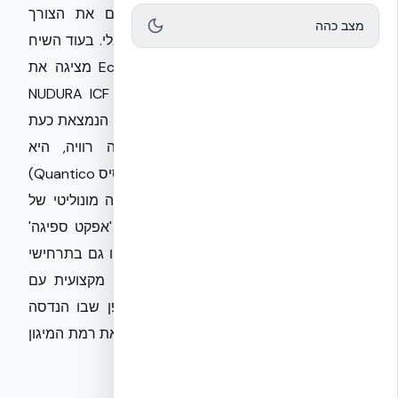
משמרות המהפכה במצבי מצור מדגישים את הצורך
מצב כהה
הקריטי בחוסן מבני יוצא דופן בעורף הישראלי. בעוד השיח
התקשורתי מתמקד באיומים, EcoBuild Intel מציגה את
הפתרון המוכח להגנה על חיי אדם. שיטת NUDURA ICF
(תבניות בטון מבודדות) של חברת אקובילד, הנמצאת כעת
בהליכי אישור מתקדמים בטכניון לבנייה רוויה, היא
הטכנולוגיה שנבחרה על ידי צבא ארה"ב (בסיס Quantico)
להגנה מפני פיצוצים וסופות. מדובר במבנה מונוליטי של
בטון מזוין העטוף בשכבות EPS, אשר יוצר 'אפקט ספיגה'
ייחודי המגן על שלד המבנה ושומר על דייריו גם בתרחישי
קיצון. נשמח להציע לכם ראיון או הרחבה מקצועית עם
מנכ"ל אקובילד, דורון ערוסי הלוי, על האופן שבו הנדסה
חכמה יכולה לקצר את זמני הבנייה תוך העלאת רמת המיגון
הלאומית לרמה הגבוהה ביותר בעולם.