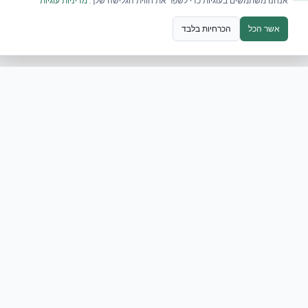
אנחנו משתמשים בעוגיות כדי לשפר את חווית הגלישה שלך.
מדיניות עוגיות
אשר הכל
הכרחיות בלבד
ובילד ומענה לאתגרי בטחון המבנים
נוכח ההתפתחויות הביטחוניות, מערכות NUDURA ICF מבית אקובי
, המבוססת על יציקת בטון בתוך תבניות …
נוכח ההתפתחויות הביטחוניות, מערכות NUDURA ICF מבית אקובילד מ
 על יציקת בטון בתוך תבניות מבודדות, מציעה עמידות מבנית גבוה
בסולם ריכטר, היבט התורם לחוסן המבני הכולל. אקוביל