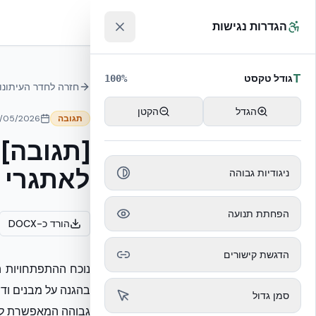
לג לתוכן הראשי
™
הגדרות נגישות
T
גודל טקסט
100
%
חזרה לחדר העיתונו
הגדל
הקטן
תגובה
/05/2026
[תגובה] 
לאתגרי 
ניגודיות גבוהה
הפחתת תנועה
הורד כ-DOCX
הדגשת קישורים
בהגנה על מבנים ודי
סמן גדול
גבוהה המאפשרת למבנ