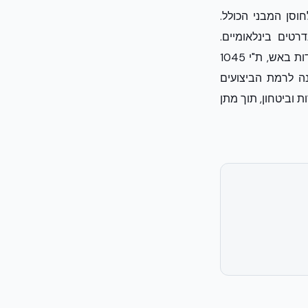
ר, היבט התורם לחוסן המבני הכולל.
טנדרטים בינלאומיים.
מערכות הבנייה של אקובילד עומדות בתקנים ישראליים מחמירים, לרבות ת"י 921 לעמידות באש, ת"י 1045
 מהימנה לרמת הביצועים
 וביטחון, תוך מתן