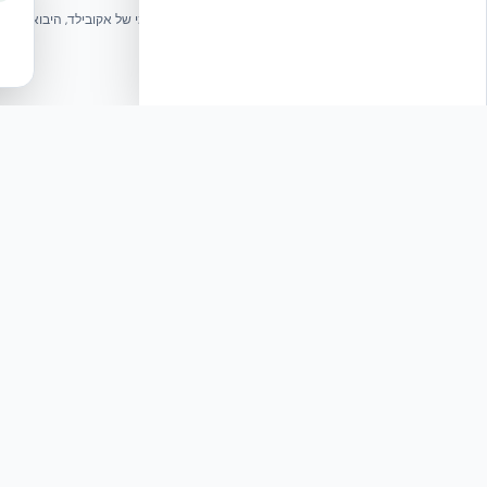
בונים בית בכל הארץ בשיטת NUDURA ICF – האתר הרשמי של אקובילד, היבואנית הבלעדית בישראל
© 2026 אקובילד. כל הזכויות שמורות.
[תגובה] הודעה לעיתונות: אק
תגובה
מבנים ודיירים. הטכנולוגיה
ודיירים. הטכנולוגיה, המבוססת