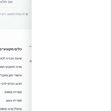
🔒 לא נשלח ספאם. ניתן 
™
אקובילד – מערכות בנייה מתקדמות
כלים מקצועיים
בישראל
שיטת הבנייה ICF
טכנולוגיות בנייה מתקדמות, ספריות תכנון, הדרכה מקצועית
וידע הנדסי לאדריכלים, מהנדסים וקבלנים.
מרכז התקנים המרוכז — CF
אקובילד סיסטם בע״מ
אישורי תקן ומעבדות — 705
02-970-9705
תכנון הנדסי לרבי-
info@ecobuild.co.il
ספריית DWG
שירות ארצי – כל אזורי הארץ
ספריית עיצוב
דרושים באקובילד
מחולל פרטי DWG