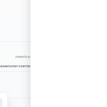
אתרי הקבוצה
אנו עושים כל שביכולתנו לעזור לענף הבנייה בישראל להתקדם ולהתפתח.
הפורום הישראלי לבנייה מתקדמת ועתיד הבנייה
מגילת הפורום
הישיבה המכוננת
BuildJob – לוח דרושים
⭐ נהנית מהשירות שלנו? נשמח לריוויו בגוגל!
שלחו הודעה
אקובילד ישראל | אקובילד סיסטם בע״מ – האתר הרשמי