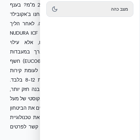
של 4 שעות רצופות בליבת בטון של 254 מ"מ? בענף
מצב כהה
הבנייה הישראלי, הסטנדרטים משתנים ואנחנו ב'אקובילד
סיסטם בע״מ' גאים להוביל את המהפכה. לאחר הליך
בחינה של 10 שנים בטכניון, הוכחנו ששיטת NUDURA ICF
אינה רק פתרון בידוד תרמי מתקדם, אלא עילוי
קונסטרוקטיבי. מחקר סייסמי מקיף שנערך במעבדות
EUCENTRE באיטליה (פרוטוקול EUC062/2024E) חשף
נתון מרשים: שיפור של 87% בדוקטיליות לעומת קירות
קונבנציונליים, עם ערכים של 15-19 לעומת 8-12 בלבד.
המשמעות עבור יזמים ומהנדסים ברורה: מבנה חזק יותר,
בטוח יותר בעת רעידות אדמה, ובעל בידוד אקוסטי של מעל
50 dB. אנחנו לא רק בונים קירות, אנחנו בונים את הביטחון
של דיירי העתיד בישראל. רוצים להטמיע את טכנולוגיית
ה-6 ב-1 בפרויקט הבא שלכם? צרו איתנו קשר לפרטים
טכניים נוספים.