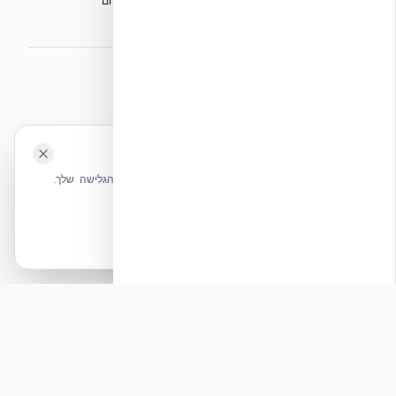
הפורום הישראלי לבנייה מתקדמת ועתיד הבנייה
מגילת הפורום
הישיבה המכוננת
BuildJob – לוח דרושים לענף הבנייה
⭐ נהנית מהשירות שלנו? נשמח לריוויו בגוגל!
השאירו לנו ביקורת ⭐
🍪 האתר משתמש בעוגיות
אקובילד ישראל | אקובילד סיסטם בע״מ – האתר הרשמי
שלחו הודעה
אנחנו משתמשים בעוגיות כדי לשפר את חווית הגלישה שלך.
בונים בית בכל הארץ בשיטת NUDURA ICF – האתר הרשמי של אקובילד,
מדיניות עוגיות
היבואנית הבלעדית בישראל
אשר הכל
הכרחיות בלבד
© 2026 אקובילד. כל הזכויות שמורות.
פוסט לינקדאין: עמידות תחת אש ורעידות אדמה: האם
קירות הבטון שלכם באמת מוכנים?
תגובה