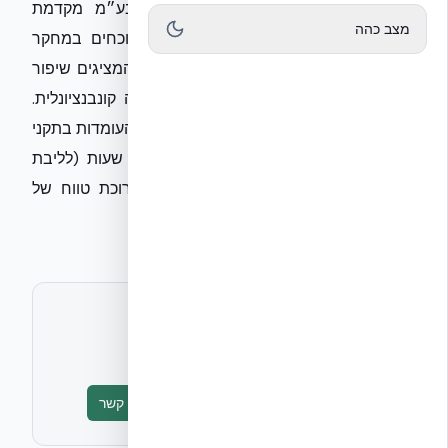
התווך של התעשייה. אקובילד סיסטם בע״מ מקדמת
מצב כהה
סטנדרטים הנדסיים בלתי מתפשרים, המוכחים במחקר
EUCENTRE (פרוטוקול EUC062/2024E), המציגים שיפור
של 87% בדוקטיליות המבנית לעומת בנייה קונבנציונלית.
אנו מאמינים כי השקעה בתשתיות בטוחות, העומדות בתקני
מיגון מחמירים ובעלות עמידות אש של 4 שעות (לליבת
בטון 254 מ"מ), היא המפתח ליציבות ארוכת טווח של
מוסדות חינוך בישראל.
לתיאום ראיון או חומרים נוספים
אקובילד יח״צ
info@ecobuild.co.il
טופס יצירת קשר