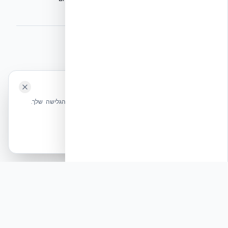
הישיבה המכוננת
⭐ נהנית מהשירות שלנו? נשמח לריוויו בגוגל!
השאירו לנו ביקורת ⭐
🍪 האתר משתמש בעוגיות
אקובילד ישראל | אקובילד סיסטם בע״מ – האתר הרשמי
שלחו הודעה
אנחנו משתמשים בעוגיות כדי לשפר את חווית הגלישה שלך.
בונים בית בכל הארץ בשיטת NUDURA ICF – האתר הרשמי של אקובילד,
מדיניות עוגיות
היבואנית הבלעדית בישראל
אשר הכל
הכרחיות בלבד
© 2026 אקובילד. כל הזכויות שמורות.
תגובה: תגובה מקצועית מטעם אקובילד סיסטם בע״מ
תגובה
בעת שמתקיים דיון על חוסנו הכלכלי של מגזר