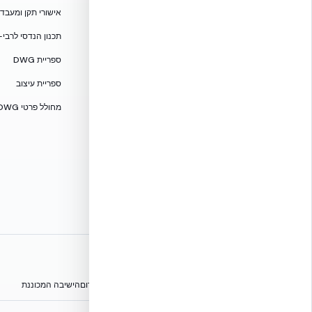
אקובילד סיסטם בע״מ
אישורי תקן ומעבדות — 705
02-970-9705
תכנון הנדסי לרבי-
info@ecobuild.co.il
ספריית DWG
שירות ארצי – כל אזורי הארץ
ספריית עיצוב
דרושים באקובילד
מחולל פרטי DWG
אתרי הקבוצה
הפורום הישראלי לבנייה מתקדמת ועתיד הבנייה
מגילת הפורום
הישיבה המכוננת