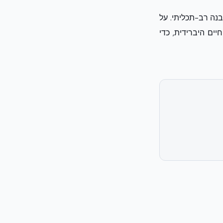
נה רב-תכליתי. על
ים היברידית, כדי