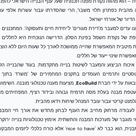
 – הוא מהווה נקודת מפנה תכנונית שעל ענף הבנייה הישראלי להפני
מהבית כפתרון תלוי משבר, הרי שהסדרתו עבור עשרות אלפי עוב
דיור של אזרחי ישראל.
ו עדים למעבר מ'דירת מגורים' ל'יחידת חיים ותעסוקה'. המתכננים וה
ת של נקודת חשמל בפינת הסלון. הדרישה הנוכחית היא לחללים ב
ת מיטבית המאפשרת שהייה ממושכת לאורך כל שעות היום ללא הוצאו
אפשרת שינוי ייעוד של חללים.
איכות הביצוע והמעבר לשיטות בנייה מתקדמות. בעוד שהבנייה הקו
סטיים ותרמיים העומדים בתקנים המחמירים של 'משרד בתוך בי
ובאות על ידי חברת
EcoBuild
, מציעות מענה טכנולוגי מובנה. השימו
 מעטפת מבנה בעלת מסה תרמית גבוהה ובידוד רציף, המפחיתים מ
מנט קריטי עבור עובד המנהל שיחות וידאו מהבית.
לעבודה מרחוק מחייב את הענף לבחון מחדש את אורך חיי המבנה 
 מוגבר של מערכות המבנה והתשתית. אימוץ טכנולוגיות בנייה ירוק
ביצוע עם עמידות מבנית, הוא כבר לא 'nice to have' אלא כורח