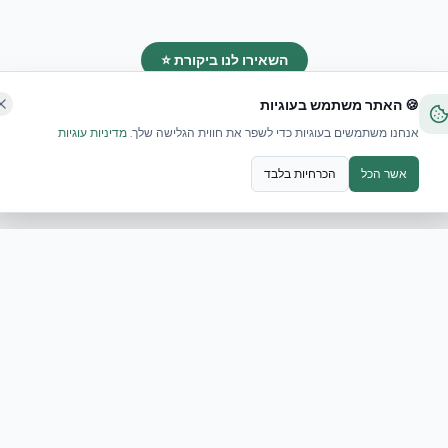
השאירו לנו ביקורת ⭐
🍪 האתר משתמש בעוגיות
אנחנו משתמשים בעוגיות כדי לשפר את חווית הגלישה שלך.
מדיניות עוגיות
אשר הכל
הכרחיות בלבד
 במגזר הציבורי: קריאת השכמה לתכנון המגורים בישראל
צר להסתדרות, המממש באופן קבוע את המודל ההיברידי במגזר 
ודת מפנה תכנונית שעל ענף הבנייה הישר…
הסתדרות, המממש באופן קבוע את המודל ההיברידי במגזר הציבורי