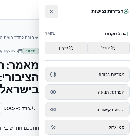
לג לתוכן הראשי
™
הגדרות נגישות
T
גודל טקסט
100
%
חזרה לחדר העיתונו
הגדל
הקטן
מאמר
0/03/2026
מאמר: ה
הציבורי:
ניגודיות גבוהה
בישראל
הפחתת תנועה
הורד כ-DOCX
הדגשת קישורים
סמן גדול
ההסכם החדש בין מש