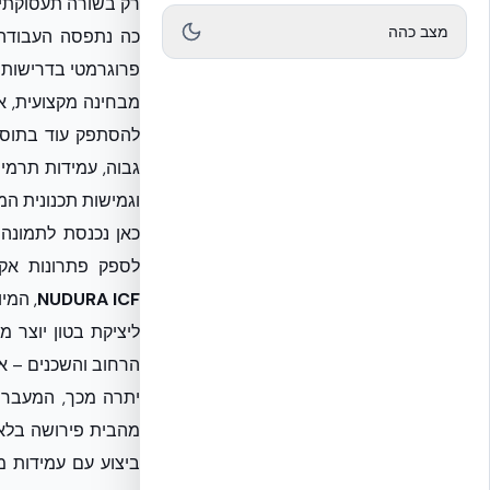
רק בשורה תעסוקתית
מצב כהה
כה נתפסה העבודה 
פרוגרמטי בדרישות ה
מבחינה מקצועית, אנ
להסתפק עוד בתוספ
גבוה, עמידות תרמי
וגמישות תכנונית המ
כאן נכנסת לתמונה 
לספק פתרונות אקו
NUDURA ICF
, המי
ליציקת בטון יוצר
הרחוב והשכנים – אל
יתרה מכך, המעבר 
מהבית פירושה בלאי