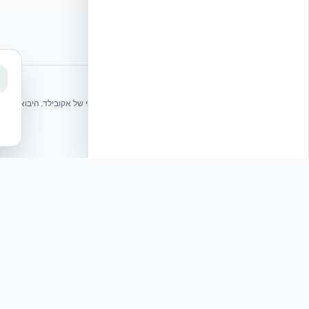
⭐ נהנית מהשירות שלנו? נשמח לריוויו בגוגל!
שלחו הודעה
אקובילד ישראל | אקובילד סיסטם בע״מ – האתר הרשמי
בונים בית בכל הארץ בשיטת NUDURA ICF – האתר הרשמי של אקובילד, היבואנית הבלעדית בישראל
© 2026 אקובילד. כל הזכויות שמורות.
מאמר: הסדרת העבודה מהבית
תגובה
ההסכם החדש בין משרד האו
תעסוקתית – הוא מהווה נק
ההסכם החדש בין משרד האוצר ל